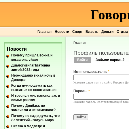
Говор
Главная
Новости
Спорт
Власть
Деньги
Отдых
Главная
Новости
Профиль пользовате
Почему пришла война и
когда она уйдет
Войти
Забыли пароль?
ДиалогитипаПлатонна
зимой 2022 года
Имя пользователя:
*
Неожиданно тихая ночь в
Донецке
Укажите ваше имя на сайте Говорит До
Когда нужно думать как
выжить и не оскотиниться
Пароль:
*
И треснул мир напополам, в
семье разлом
Укажите пароль, соответствующий ваш
Почему Донбасс не
замечали и не замечают?
Почему не надо думать, что
Зеленский - голубь мира
Сказка о медведе и