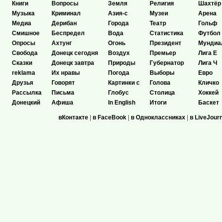
Книги
Вопросы
Земля
Религия
Шахтёр
Музыка
Криминал
Азия-с
Музеи
Арена
Медиа
Дерибан
Города
Театр
Гольф
Смишное
Беспредел
Вода
Статистика
Футбол
Опросы
Ахтунг
Огонь
Президент
Мундиа
Свобода
Донецк сегодня
Воздух
Премьер
Лига Е
Сказки
Донецк завтра
Природы
Губернатор
Лига Ч
reklama
Их нравы
Погода
Выборы
Евро
Друзья
Говорят
Картинки с
Голова
Кличко
Рассылка
Письма
Глобус
Столица
Хоккей
Донецкий
Афиша
In English
Итоги
Баскет
вКонтакте
|
в FaceBook
|
в Одноклассниках
|
в LiveJour