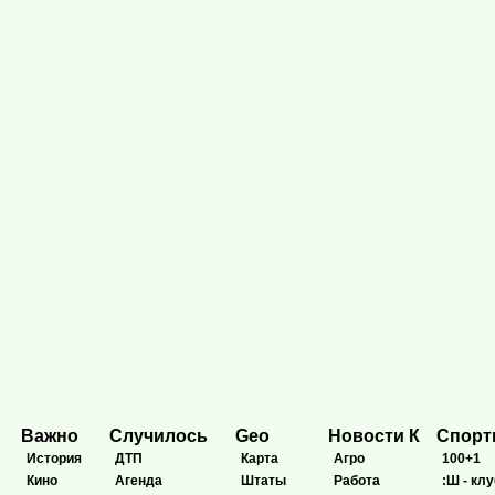
Важно
Случилось
Geo
Новости К
Спор
История
ДТП
Карта
Агро
100+1
Кино
Агенда
Штаты
Работа
:Ш - клу