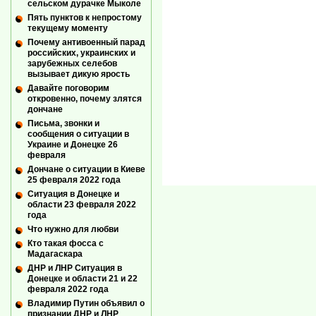
сельском дурачке Мыколе
Пять пунктов к непростому
текущему моменту
Почему антивоенный парад
российских, украинских и
зарубежных селебов
вызывает дикую ярость
Давайте поговорим
откровенно, почему злятся
дончане
Письма, звонки и
сообщения о ситуации в
Украине и Донецке 26
февраля
Дончане о ситуации в Киеве
25 февраля 2022 года
Ситуация в Донецке и
области 23 февраля 2022
года
Что нужно для любви
Кто такая фосса с
Мадагаскара
ДНР и ЛНР Ситуация в
Донецке и области 21 и 22
февраля 2022 года
Владимир Путин объявил о
признании ДНР и ЛНР