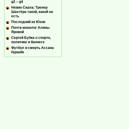
g2 – g4
Невио Скала: Тренер
Шахтёра такой, какой он
есть
Последний из Юзов
Почти монолог Алины
Яровой
Сергей Бубка о спорте,
политике и бизнесе
Футбол и смерть Ассана
Ндиайе