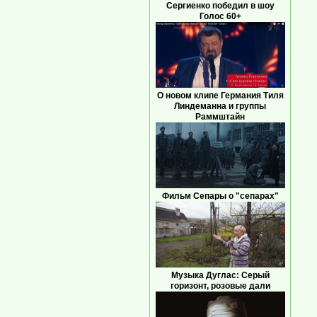
Сергиенко победил в шоу
Голос 60+
О новом клипе Германия Тиля
Линдеманна и группы
Раммштайн
Фильм Сепары о "сепарах"
Музыка Дуглас: Серый
горизонт, розовые дали