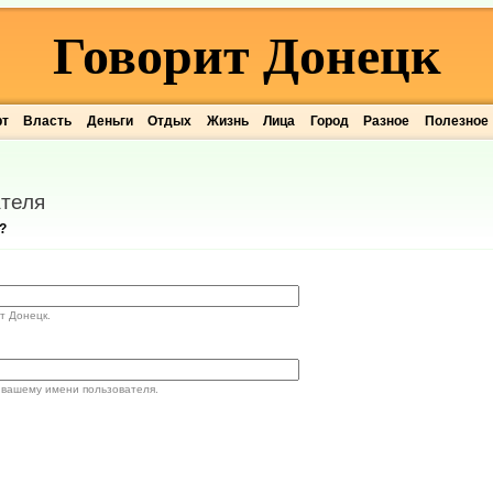
Говорит Донецк
рт
Власть
Деньги
Отдых
Жизнь
Лица
Город
Разное
Полезное
теля
?
т Донецк.
 вашему имени пользователя.