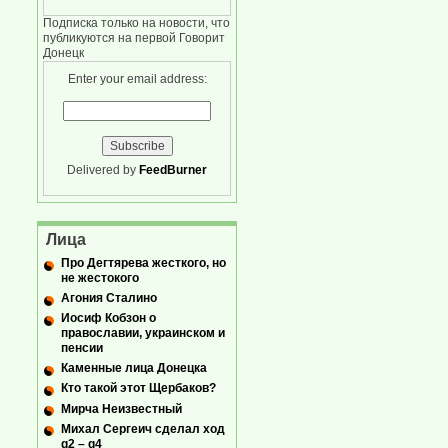
Подписка только на новости, что
публикуются на первой Говорит
Донецк
Enter your email address:
Delivered by
FeedBurner
Лица
Про Дегтярева жесткого, но
не жестокого
Агония Сталино
Иосиф Кобзон о
православии, украинском и
пенсии
Каменные лица Донецка
Кто такой этот Щербаков?
Мирча Неизвестный
Михал Сергеич сделал ход
g2 – g4