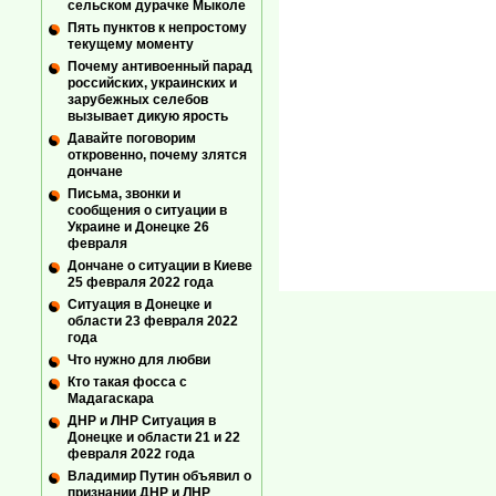
сельском дурачке Мыколе
Пять пунктов к непростому
текущему моменту
Почему антивоенный парад
российских, украинских и
зарубежных селебов
вызывает дикую ярость
Давайте поговорим
откровенно, почему злятся
дончане
Письма, звонки и
сообщения о ситуации в
Украине и Донецке 26
февраля
Дончане о ситуации в Киеве
25 февраля 2022 года
Ситуация в Донецке и
области 23 февраля 2022
года
Что нужно для любви
Кто такая фосса с
Мадагаскара
ДНР и ЛНР Ситуация в
Донецке и области 21 и 22
февраля 2022 года
Владимир Путин объявил о
признании ДНР и ЛНР