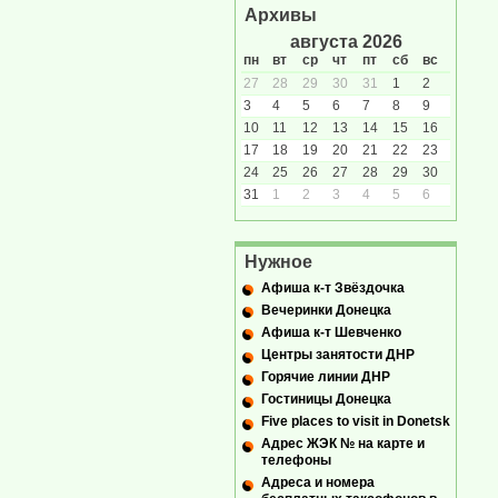
Архивы
августа 2026
пн
вт
ср
чт
пт
сб
вс
27
28
29
30
31
1
2
3
4
5
6
7
8
9
10
11
12
13
14
15
16
17
18
19
20
21
22
23
24
25
26
27
28
29
30
31
1
2
3
4
5
6
Нужное
Афиша к-т Звёздочка
Вечеринки Донецка
Афиша к-т Шевченко
Центры занятости ДНР
Горячие линии ДНР
Гостиницы Донецка
Five places to visit in Donetsk
Адрес ЖЭК № на карте и
телефоны
Адреса и номера