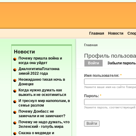
Главная
Новости
Спо
Главная
Новости
Профиль пользова
Почему пришла война и
когда она уйдет
Войти
Забыли пароль
ДиалогитипаПлатонна
зимой 2022 года
Имя пользователя:
*
Неожиданно тихая ночь в
Донецке
Укажите ваше имя на сайте Говори
Когда нужно думать как
выжить и не оскотиниться
Пароль:
*
И треснул мир напополам, в
семье разлом
Укажите пароль, соответствующий
Почему Донбасс не
замечали и не замечают?
Почему не надо думать, что
Зеленский - голубь мира
Сказка о медведе и