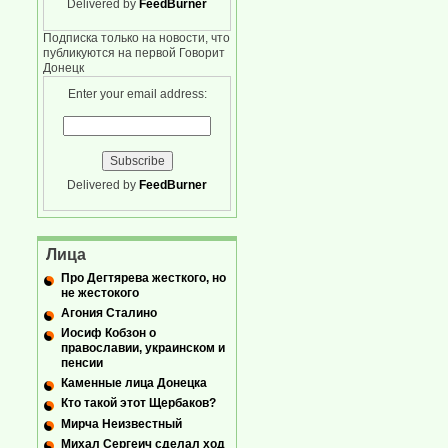
Delivered by
FeedBurner
Подписка только на новости, что
публикуются на первой Говорит
Донецк
Enter your email address:
Delivered by
FeedBurner
Лица
Про Дегтярева жесткого, но
не жестокого
Агония Сталино
Иосиф Кобзон о
православии, украинском и
пенсии
Каменные лица Донецка
Кто такой этот Щербаков?
Мирча Неизвестный
Михал Сергеич сделал ход