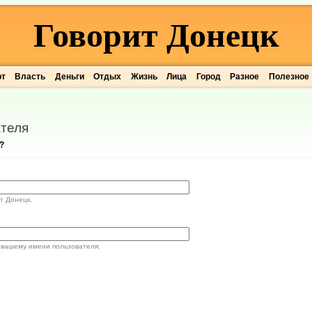
Говорит Донецк
рт
Власть
Деньги
Отдых
Жизнь
Лица
Город
Разное
Полезное
теля
?
т Донецк.
 вашему имени пользователя.