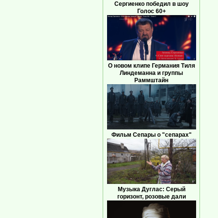
Сергиенко победил в шоу
Голос 60+
О новом клипе Германия Тиля
Линдеманна и группы
Раммштайн
Фильм Сепары о "сепарах"
Музыка Дуглас: Серый
горизонт, розовые дали