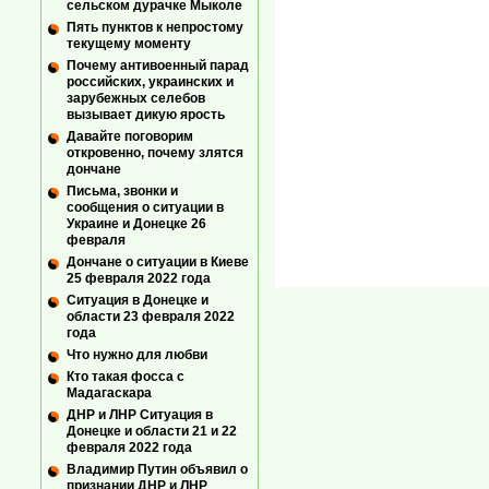
сельском дурачке Мыколе
Пять пунктов к непростому
текущему моменту
Почему антивоенный парад
российских, украинских и
зарубежных селебов
вызывает дикую ярость
Давайте поговорим
откровенно, почему злятся
дончане
Письма, звонки и
сообщения о ситуации в
Украине и Донецке 26
февраля
Дончане о ситуации в Киеве
25 февраля 2022 года
Ситуация в Донецке и
области 23 февраля 2022
года
Что нужно для любви
Кто такая фосса с
Мадагаскара
ДНР и ЛНР Ситуация в
Донецке и области 21 и 22
февраля 2022 года
Владимир Путин объявил о
признании ДНР и ЛНР