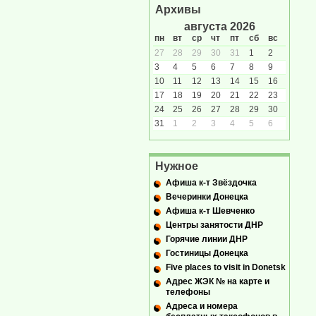
Архивы
августа 2026
пн
вт
ср
чт
пт
сб
вс
27
28
29
30
31
1
2
3
4
5
6
7
8
9
10
11
12
13
14
15
16
17
18
19
20
21
22
23
24
25
26
27
28
29
30
31
1
2
3
4
5
6
Нужное
Афиша к-т Звёздочка
Вечеринки Донецка
Афиша к-т Шевченко
Центры занятости ДНР
Горячие линии ДНР
Гостиницы Донецка
Five places to visit in Donetsk
Адрес ЖЭК № на карте и
телефоны
Адреса и номера