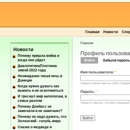
Главная
Новости
Спо
Главная
Новости
Профиль пользова
Почему пришла война и
когда она уйдет
Войти
Забыли пароль
ДиалогитипаПлатонна
зимой 2022 года
Имя пользователя:
*
Неожиданно тихая ночь в
Донецке
Укажите ваше имя на сайте Говори
Когда нужно думать как
выжить и не оскотиниться
Пароль:
*
И треснул мир напополам, в
семье разлом
Укажите пароль, соответствующий
Почему Донбасс не
замечали и не замечают?
Почему не надо думать, что
Зеленский - голубь мира
Сказка о медведе и