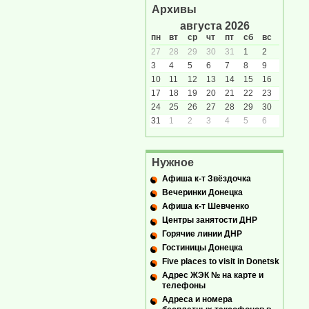
Архивы
августа 2026
пн
вт
ср
чт
пт
сб
вс
27
28
29
30
31
1
2
3
4
5
6
7
8
9
10
11
12
13
14
15
16
17
18
19
20
21
22
23
24
25
26
27
28
29
30
31
1
2
3
4
5
6
Нужное
Афиша к-т Звёздочка
Вечеринки Донецка
Афиша к-т Шевченко
Центры занятости ДНР
Горячие линии ДНР
Гостиницы Донецка
Five places to visit in Donetsk
Адрес ЖЭК № на карте и
телефоны
Адреса и номера