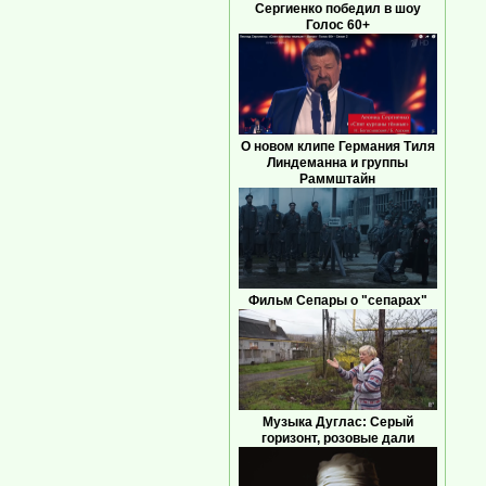
Сергиенко победил в шоу
Голос 60+
О новом клипе Германия Тиля
Линдеманна и группы
Раммштайн
Фильм Сепары о "сепарах"
Музыка Дуглас: Серый
горизонт, розовые дали