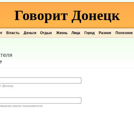
Говорит Донецк
рт
Власть
Деньги
Отдых
Жизнь
Лица
Город
Разное
Полезное
теля
?
т Донецк.
 вашему имени пользователя.