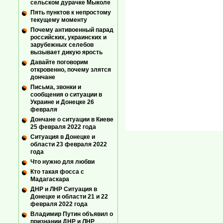
сельском дурачке Мыколе
Пять пунктов к непростому
текущему моменту
Почему антивоенный парад
российских, украинских и
зарубежных селебов
вызывает дикую ярость
Давайте поговорим
откровенно, почему злятся
дончане
Письма, звонки и
сообщения о ситуации в
Украине и Донецке 26
февраля
Дончане о ситуации в Киеве
25 февраля 2022 года
Ситуация в Донецке и
области 23 февраля 2022
года
Что нужно для любви
Кто такая фосса с
Мадагаскара
ДНР и ЛНР Ситуация в
Донецке и области 21 и 22
февраля 2022 года
Владимир Путин объявил о
признании ДНР и ЛНР