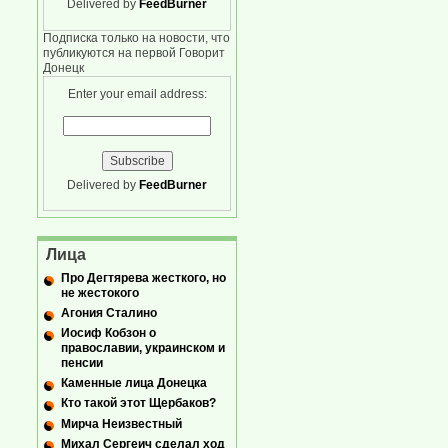
Delivered by
FeedBurner
Подписка только на новости, что
публикуются на первой Говорит
Донецк
Enter your email address:
Delivered by
FeedBurner
Лица
Про Дегтярева жесткого, но
не жестокого
Агония Сталино
Иосиф Кобзон о
православии, украинском и
пенсии
Каменные лица Донецка
Кто такой этот Щербаков?
Мирча Неизвестный
Михал Сергеич сделал ход