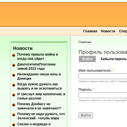
Главная
Новости
Спо
Главная
Новости
Профиль пользова
Почему пришла война и
когда она уйдет
Войти
Забыли пароль
ДиалогитипаПлатонна
зимой 2022 года
Имя пользователя:
*
Неожиданно тихая ночь в
Донецке
Укажите ваше имя на сайте Говори
Когда нужно думать как
выжить и не оскотиниться
Пароль:
*
И треснул мир напополам, в
семье разлом
Укажите пароль, соответствующий
Почему Донбасс не
замечали и не замечают?
Почему не надо думать, что
Зеленский - голубь мира
Сказка о медведе и