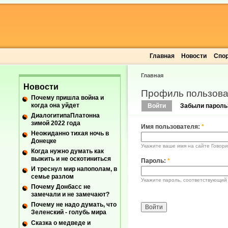
Главная
Новости
Спо
Главная
Новости
Профиль пользова
Почему пришла война и
когда она уйдет
Войти
Забыли пароль
ДиалогитипаПлатонна
зимой 2022 года
Имя пользователя:
*
Неожиданно тихая ночь в
Донецке
Укажите ваше имя на сайте Говори
Когда нужно думать как
выжить и не оскотиниться
Пароль:
*
И треснул мир напополам, в
семье разлом
Укажите пароль, соответствующий
Почему Донбасс не
замечали и не замечают?
Почему не надо думать, что
Зеленский - голубь мира
Сказка о медведе и