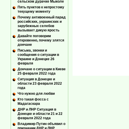
сельском дурачке Мыколе
Пять пунктов к непростому
текущему моменту
Почему антивоенный парад
российских, украинских и
зарубежных селебов
вызывает дикую ярость
Давайте поговорим
откровенно, почему злятся
дончане
Письма, звонки и
сообщения о ситуации в
Украине и Донецке 26
февраля
Дончане о ситуации в Киеве
25 февраля 2022 года
Ситуация в Донецке и
области 23 февраля 2022
года
Что нужно для любви
Кто такая фосса с
Мадагаскара
ДНР и ЛНР Ситуация в
Донецке и области 21 и 22
февраля 2022 года
Владимир Путин объявил о
признании ДНР и ЛНР