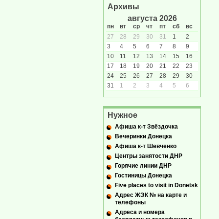
Архивы
августа 2026
пн
вт
ср
чт
пт
сб
вс
27
28
29
30
31
1
2
3
4
5
6
7
8
9
10
11
12
13
14
15
16
17
18
19
20
21
22
23
24
25
26
27
28
29
30
31
1
2
3
4
5
6
Нужное
Афиша к-т Звёздочка
Вечеринки Донецка
Афиша к-т Шевченко
Центры занятости ДНР
Горячие линии ДНР
Гостиницы Донецка
Five places to visit in Donetsk
Адрес ЖЭК № на карте и
телефоны
Адреса и номера