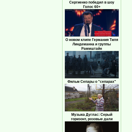
Сергиенко победил в шоу
Голос 60+
О новом клипе Германия Тиля
Линдеманна и группы
Раммштайн
Фильм Сепары о "сепарах"
Музыка Дуглас: Серый
горизонт, розовые дали