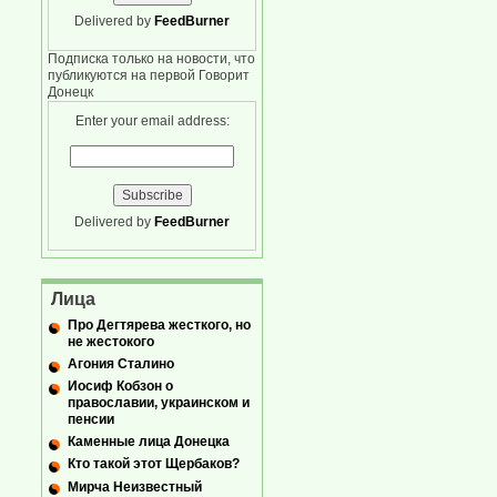
Delivered by
FeedBurner
Подписка только на новости, что
публикуются на первой Говорит
Донецк
Enter your email address:
Delivered by
FeedBurner
Лица
Про Дегтярева жесткого, но
не жестокого
Агония Сталино
Иосиф Кобзон о
православии, украинском и
пенсии
Каменные лица Донецка
Кто такой этот Щербаков?
Мирча Неизвестный