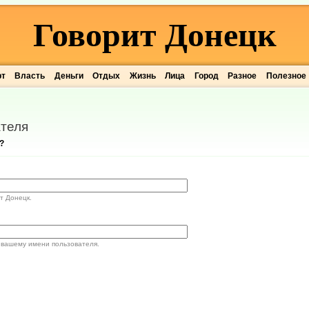
Говорит Донецк
рт
Власть
Деньги
Отдых
Жизнь
Лица
Город
Разное
Полезное
теля
?
т Донецк.
 вашему имени пользователя.