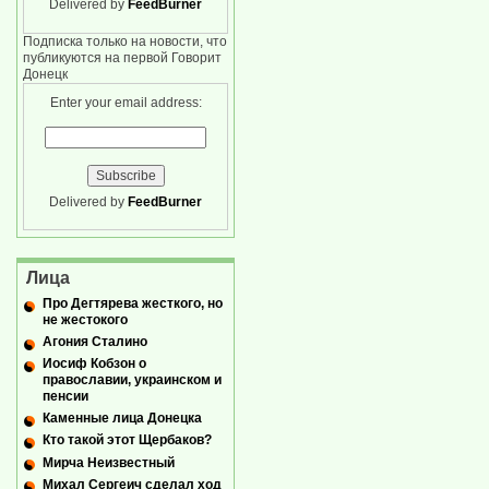
Delivered by
FeedBurner
Подписка только на новости, что
публикуются на первой Говорит
Донецк
Enter your email address:
Delivered by
FeedBurner
Лица
Про Дегтярева жесткого, но
не жестокого
Агония Сталино
Иосиф Кобзон о
православии, украинском и
пенсии
Каменные лица Донецка
Кто такой этот Щербаков?
Мирча Неизвестный
Михал Сергеич сделал ход