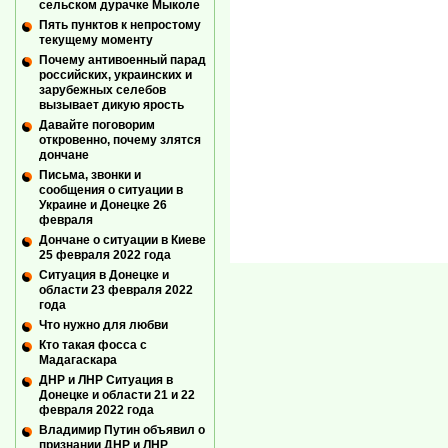
сельском дурачке Мыколе
Пять пунктов к непростому
текущему моменту
Почему антивоенный парад
российских, украинских и
зарубежных селебов
вызывает дикую ярость
Давайте поговорим
откровенно, почему злятся
дончане
Письма, звонки и
сообщения о ситуации в
Украине и Донецке 26
февраля
Дончане о ситуации в Киеве
25 февраля 2022 года
Ситуация в Донецке и
области 23 февраля 2022
года
Что нужно для любви
Кто такая фосса с
Мадагаскара
ДНР и ЛНР Ситуация в
Донецке и области 21 и 22
февраля 2022 года
Владимир Путин объявил о
признании ДНР и ЛНР