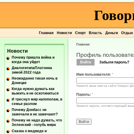
Говор
Главная
Новости
Спорт
Власть
Деньги
Отдых
Главная
Новости
Профиль пользовате
Почему пришла война и
когда она уйдет
Войти
Забыли пароль?
ДиалогитипаПлатонна
зимой 2022 года
Имя пользователя:
*
Неожиданно тихая ночь в
Донецке
Укажите ваше имя на сайте Говорит До
Когда нужно думать как
выжить и не оскотиниться
Пароль:
*
И треснул мир напополам, в
семье разлом
Укажите пароль, соответствующий ваш
Почему Донбасс не
замечали и не замечают?
Почему не надо думать, что
Зеленский - голубь мира
Сказка о медведе и