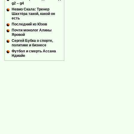
g2 – g4
Невио Скала: Тренер
Шахтёра такой, какой он
есть
Последний из Юзов
Почти монолог Алины
Яровой
Сергей Бубка о спорте,
политике и бизнесе
Футбол и смерть Ассана
Ндиайе