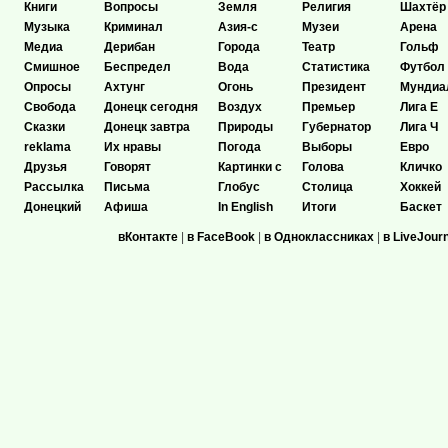
Книги
Вопросы
Земля
Религия
Шахтёр
Музыка
Криминал
Азия-с
Музеи
Арена
Медиа
Дерибан
Города
Театр
Гольф
Смишное
Беспредел
Вода
Статистика
Футбол
Опросы
Ахтунг
Огонь
Президент
Мундиа
Свобода
Донецк сегодня
Воздух
Премьер
Лига Е
Сказки
Донецк завтра
Природы
Губернатор
Лига Ч
reklama
Их нравы
Погода
Выборы
Евро
Друзья
Говорят
Картинки с
Голова
Кличко
Рассылка
Письма
Глобус
Столица
Хоккей
Донецкий
Афиша
In English
Итоги
Баскет
вКонтакте
|
в FaceBook
|
в Одноклассниках
|
в LiveJour