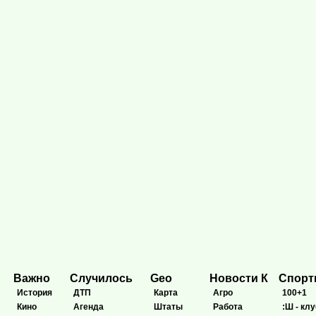
Важно
Случилось
Geo
Новости К
Спор
История
ДТП
Карта
Агро
100+1
Кино
Агенда
Штаты
Работа
:Ш - клу