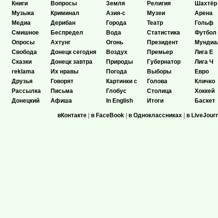
Книги
Вопросы
Земля
Религия
Шахтёр
Музыка
Криминал
Азия-с
Музеи
Арена
Медиа
Дерибан
Города
Театр
Гольф
Смишное
Беспредел
Вода
Статистика
Футбол
Опросы
Ахтунг
Огонь
Президент
Мундиа
Свобода
Донецк сегодня
Воздух
Премьер
Лига Е
Сказки
Донецк завтра
Природы
Губернатор
Лига Ч
reklama
Их нравы
Погода
Выборы
Евро
Друзья
Говорят
Картинки с
Голова
Кличко
Рассылка
Письма
Глобус
Столица
Хоккей
Донецкий
Афиша
In English
Итоги
Баскет
вКонтакте
|
в FaceBook
|
в Одноклассниках
|
в LiveJour