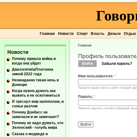
Говор
Главная
Новости
Спорт
Власть
Деньги
Отдых
Главная
Новости
Профиль пользовате
Почему пришла война и
когда она уйдет
Войти
Забыли пароль?
ДиалогитипаПлатонна
зимой 2022 года
Имя пользователя:
*
Неожиданно тихая ночь в
Донецке
Укажите ваше имя на сайте Говорит До
Когда нужно думать как
выжить и не оскотиниться
Пароль:
*
И треснул мир напополам, в
семье разлом
Укажите пароль, соответствующий ваш
Почему Донбасс не
замечали и не замечают?
Почему не надо думать, что
Зеленский - голубь мира
Сказка о медведе и