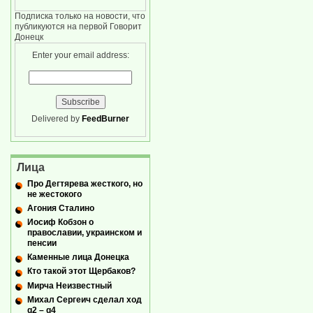
Подписка только на новости, что
публикуются на первой Говорит
Донецк
Enter your email address:
Delivered by
FeedBurner
Лица
Про Дегтярева жесткого, но
не жестокого
Агония Сталино
Иосиф Кобзон о
православии, украинском и
пенсии
Каменные лица Донецка
Кто такой этот Щербаков?
Мирча Неизвестный
Михал Сергеич сделал ход
g2 – g4