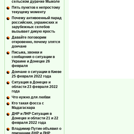
сельском дурачке Мыколе
Пять пунктов к непростому
текущему моменту
Почему антивоенный парад
российских, украинских и
зарубежных селебов
вызывает дикую ярость
Давайте поговорим
откровенно, почему злятся
дончане
Письма, звонки и
сообщения о ситуации в
Украине и Донецке 26
февраля
Дончане о ситуации в Киеве
25 февраля 2022 года
Ситуация в Донецке и
области 23 февраля 2022
года
Что нужно для любви
Кто такая фосса с
Мадагаскара
ДНР и ЛНР Ситуация в
Донецке и области 21 и 22
февраля 2022 года
Владимир Путин объявил о
признании ДНР и ЛНР