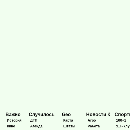
Важно
Случилось
Geo
Новости К
Спор
История
ДТП
Карта
Агро
100+1
Кино
Агенда
Штаты
Работа
:Ш - клу