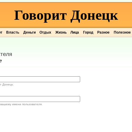
Говорит Донецк
рт
Власть
Деньги
Отдых
Жизнь
Лица
Город
Разное
Полезное
теля
?
т Донецк.
 вашему имени пользователя.