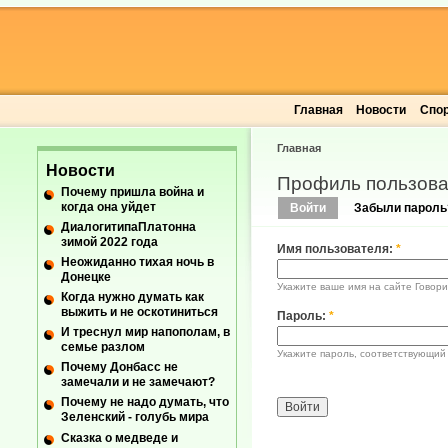
Главная
Новости
Спо
Главная
Новости
Профиль пользова
Почему пришла война и
когда она уйдет
Войти
Забыли пароль
ДиалогитипаПлатонна
зимой 2022 года
Имя пользователя:
*
Неожиданно тихая ночь в
Донецке
Укажите ваше имя на сайте Говори
Когда нужно думать как
выжить и не оскотиниться
Пароль:
*
И треснул мир напополам, в
семье разлом
Укажите пароль, соответствующий
Почему Донбасс не
замечали и не замечают?
Почему не надо думать, что
Зеленский - голубь мира
Сказка о медведе и