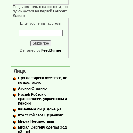
Подписка только на новости, что
публикуются на первой Говорит
Донецк
Enter your email address:
Delivered by
FeedBurner
Лица
Про Дегтярева жесткого, но
не жестокого
Агония Сталино
Иосиф Кобзон о
православии, украинском и
пенсии
Каменные лица Донецка
Кто такой этот Щербаков?
Мирча Неизвестный
Михал Сергеич сделал ход
g2 – g4