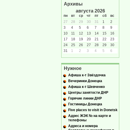
Архивы
августа 2026
пн
вт
ср
чт
пт
сб
вс
27
28
29
30
31
1
2
3
4
5
6
7
8
9
10
11
12
13
14
15
16
17
18
19
20
21
22
23
24
25
26
27
28
29
30
31
1
2
3
4
5
6
Нужное
Афиша к-т Звёздочка
Вечеринки Донецка
Афиша к-т Шевченко
Центры занятости ДНР
Горячие линии ДНР
Гостиницы Донецка
Five places to visit in Donetsk
Адрес ЖЭК № на карте и
телефоны
Адреса и номера