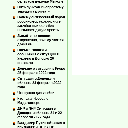
сельском дурачке Мыколе
Пять пунктов к непростому
текущему моменту
Почему антивоенный парад
российских, украинских и
зарубежных селебов
вызывает дикую ярость
Давайте поговорим
откровенно, почему злятся
дончане
Письма, звонки и
сообщения о ситуации в
Украине и Донецке 26
февраля
Дончане о ситуации в Киеве
25 февраля 2022 года
Ситуация в Донецке и
области 23 февраля 2022
года
Что нужно для любви
Кто такая фосса с
Мадагаскара
ДНР и ЛНР Ситуация в
Донецке и области 21 и 22
февраля 2022 года
Владимир Путин объявил о
признании ДНР и ЛНР