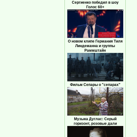
Сергиенко победил в шоу
Голос 60+
О новом клипе Германия Тиля
Линдеманна и группы
Раммштайн
Фильм Сепары о "сепарах"
Музыка Дуглас: Серый
горизонт, розовые дали