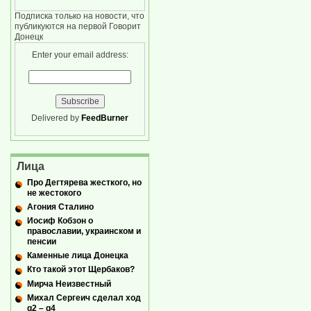
Подписка только на новости, что
публикуются на первой Говорит
Донецк
Enter your email address:
Delivered by
FeedBurner
Лица
Про Дегтярева жесткого, но
не жестокого
Агония Сталино
Иосиф Кобзон о
православии, украинском и
пенсии
Каменные лица Донецка
Кто такой этот Щербаков?
Мирча Неизвестный
Михал Сергеич сделал ход
g2 – g4