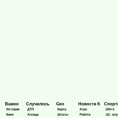
Важно
Случилось
Geo
Новости К
Спор
История
ДТП
Карта
Агро
100+1
Кино
Агенда
Штаты
Работа
:Ш - клу