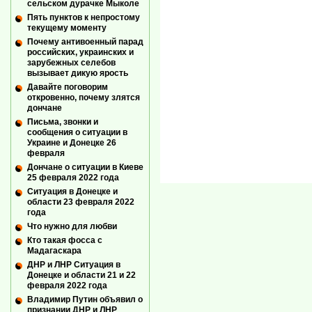
сельском дурачке Мыколе
Пять пунктов к непростому
текущему моменту
Почему антивоенный парад
российских, украинских и
зарубежных селебов
вызывает дикую ярость
Давайте поговорим
откровенно, почему злятся
дончане
Письма, звонки и
сообщения о ситуации в
Украине и Донецке 26
февраля
Дончане о ситуации в Киеве
25 февраля 2022 года
Ситуация в Донецке и
области 23 февраля 2022
года
Что нужно для любви
Кто такая фосса с
Мадагаскара
ДНР и ЛНР Ситуация в
Донецке и области 21 и 22
февраля 2022 года
Владимир Путин объявил о
признании ДНР и ЛНР