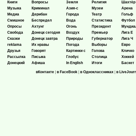
Книги
Вопросы
Земля
Религия
Шахтёр
Музыка
Криминал
Азия-с
Музеи
Арена
Медиа
Дерибан
Города
Театр
Гольф
Смишное
Беспредел
Вода
Статистика
Футбол
Опросы
Ахтунг
Огонь
Президент
Мундиа
Свобода
Донецк сегодня
Воздух
Премьер
Лига Е
Сказки
Донецк завтра
Природы
Губернатор
Лига Ч
reklama
Их нравы
Погода
Выборы
Евро
Друзья
Говорят
Картинки с
Голова
Кличко
Рассылка
Письма
Глобус
Столица
Хоккей
Донецкий
Афиша
In English
Итоги
Баскет
вКонтакте
|
в FaceBook
|
в Одноклассниках
|
в LiveJour