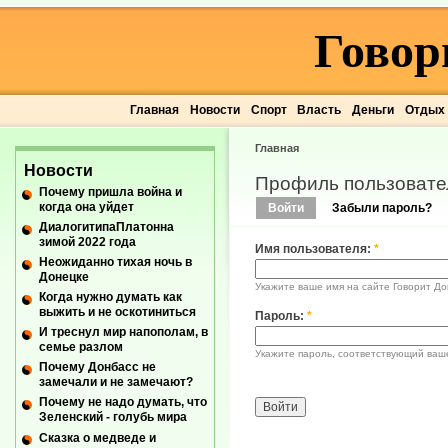
Говор
Главная
Новости
Спорт
Власть
Деньги
Отдых
Главная
Новости
Профиль пользовате
Почему пришла война и
когда она уйдет
Войти
Забыли пароль?
ДиалогитипаПлатонна
зимой 2022 года
Имя пользователя:
*
Неожиданно тихая ночь в
Донецке
Укажите ваше имя на сайте Говорит До
Когда нужно думать как
выжить и не оскотиниться
Пароль:
*
И треснул мир напополам, в
семье разлом
Укажите пароль, соответствующий ваш
Почему Донбасс не
замечали и не замечают?
Почему не надо думать, что
Зеленский - голубь мира
Сказка о медведе и