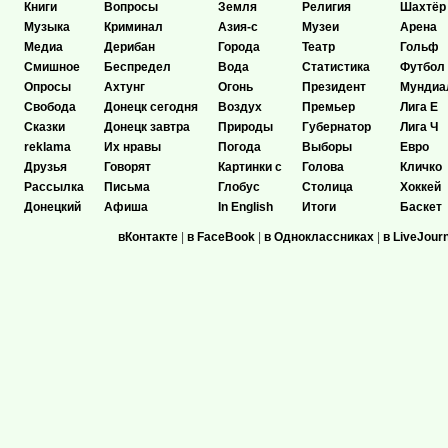
Книги
Вопросы
Земля
Религия
Шахтёр
Музыка
Криминал
Азия-с
Музеи
Арена
Медиа
Дерибан
Города
Театр
Гольф
Смишное
Беспредел
Вода
Статистика
Футбол
Опросы
Ахтунг
Огонь
Президент
Мундиа
Свобода
Донецк сегодня
Воздух
Премьер
Лига Е
Сказки
Донецк завтра
Природы
Губернатор
Лига Ч
reklama
Их нравы
Погода
Выборы
Евро
Друзья
Говорят
Картинки с
Голова
Кличко
Рассылка
Письма
Глобус
Столица
Хоккей
Донецкий
Афиша
In English
Итоги
Баскет
вКонтакте
|
в FaceBook
|
в Одноклассниках
|
в LiveJour