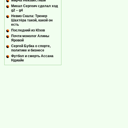
Мирча Неизвестный
Михал Сергеич сделал ход
g2 – g4
Невио Скала: Тренер
Шахтёра такой, какой он
есть
Последний из Юзов
Почти монолог Алины
Яровой
Сергей Бубка о спорте,
политике и бизнесе
Футбол и смерть Ассана
Ндиайе