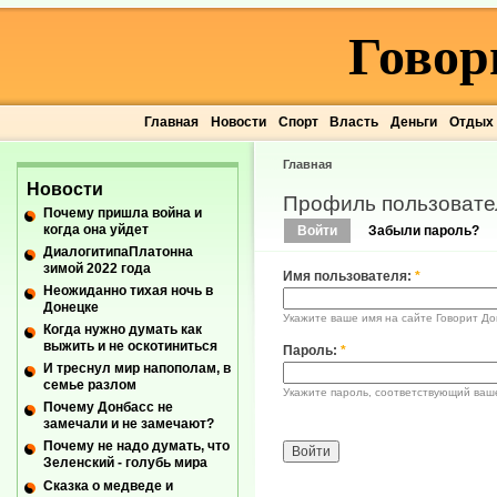
Говор
Главная
Новости
Спорт
Власть
Деньги
Отдых
Главная
Новости
Профиль пользовате
Почему пришла война и
когда она уйдет
Войти
Забыли пароль?
ДиалогитипаПлатонна
зимой 2022 года
Имя пользователя:
*
Неожиданно тихая ночь в
Донецке
Укажите ваше имя на сайте Говорит До
Когда нужно думать как
выжить и не оскотиниться
Пароль:
*
И треснул мир напополам, в
семье разлом
Укажите пароль, соответствующий ваш
Почему Донбасс не
замечали и не замечают?
Почему не надо думать, что
Зеленский - голубь мира
Сказка о медведе и