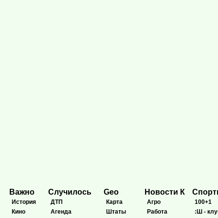
Важно
Случилось
Geo
Новости К
Спор
История
ДТП
Карта
Агро
100+1
Кино
Агенда
Штаты
Работа
:Ш - клу