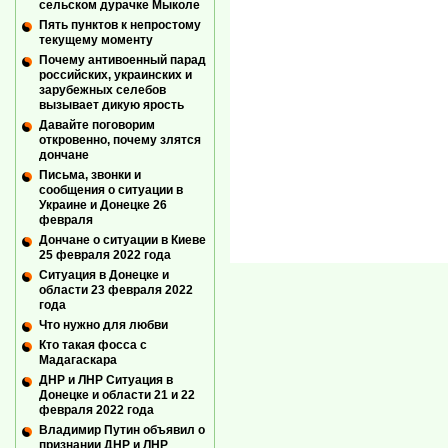
сельском дурачке Мыколе
Пять пунктов к непростому
текущему моменту
Почему антивоенный парад
российских, украинских и
зарубежных селебов
вызывает дикую ярость
Давайте поговорим
откровенно, почему злятся
дончане
Письма, звонки и
сообщения о ситуации в
Украине и Донецке 26
февраля
Дончане о ситуации в Киеве
25 февраля 2022 года
Ситуация в Донецке и
области 23 февраля 2022
года
Что нужно для любви
Кто такая фосса с
Мадагаскара
ДНР и ЛНР Ситуация в
Донецке и области 21 и 22
февраля 2022 года
Владимир Путин объявил о
признании ДНР и ЛНР