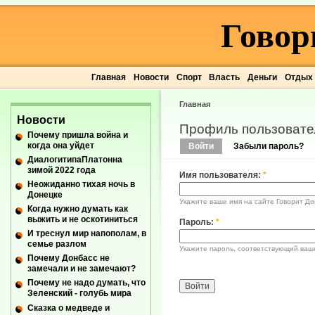
Говор
Главная
Новости
Спорт
Власть
Деньги
Отдых
Главная
Новости
Профиль пользовате
Почему пришла война и
когда она уйдет
Войти
Забыли пароль?
ДиалогитипаПлатонна
зимой 2022 года
Имя пользователя:
*
Неожиданно тихая ночь в
Донецке
Укажите ваше имя на сайте Говорит До
Когда нужно думать как
выжить и не оскотиниться
Пароль:
*
И треснул мир напополам, в
семье разлом
Укажите пароль, соответствующий ваш
Почему Донбасс не
замечали и не замечают?
Почему не надо думать, что
Зеленский - голубь мира
Сказка о медведе и