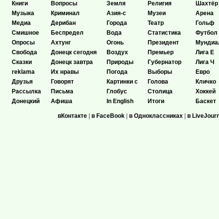
Книги
Вопросы
Земля
Религия
Шахтёр
Музыка
Криминал
Азия-с
Музеи
Арена
Медиа
Дерибан
Города
Театр
Гольф
Смишное
Беспредел
Вода
Статистика
Футбол
Опросы
Ахтунг
Огонь
Президент
Мундиа
Свобода
Донецк сегодня
Воздух
Премьер
Лига Е
Сказки
Донецк завтра
Природы
Губернатор
Лига Ч
reklama
Их нравы
Погода
Выборы
Евро
Друзья
Говорят
Картинки с
Голова
Кличко
Рассылка
Письма
Глобус
Столица
Хоккей
Донецкий
Афиша
In English
Итоги
Баскет
вКонтакте
|
в FaceBook
|
в Одноклассниках
|
в LiveJour