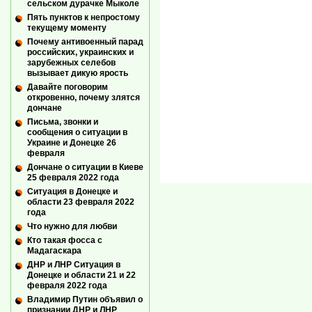
сельском дурачке Мыколе
Пять пунктов к непростому
текущему моменту
Почему антивоенный парад
российских, украинских и
зарубежных селебов
вызывает дикую ярость
Давайте поговорим
откровенно, почему злятся
дончане
Письма, звонки и
сообщения о ситуации в
Украине и Донецке 26
февраля
Дончане о ситуации в Киеве
25 февраля 2022 года
Ситуация в Донецке и
области 23 февраля 2022
года
Что нужно для любви
Кто такая фосса с
Мадагаскара
ДНР и ЛНР Ситуация в
Донецке и области 21 и 22
февраля 2022 года
Владимир Путин объявил о
признании ДНР и ЛНР