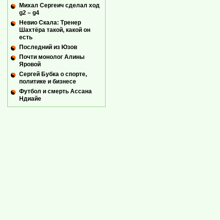
Михал Сергеич сделал ход
g2 – g4
Невио Скала: Тренер
Шахтёра такой, какой он
есть
Последний из Юзов
Почти монолог Алины
Яровой
Сергей Бубка о спорте,
политике и бизнесе
Футбол и смерть Ассана
Ндиайе