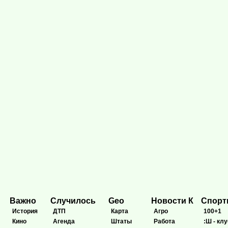
Важно
Случилось
Geo
Новости К
Спор
История
ДТП
Карта
Агро
100+1
Кино
Агенда
Штаты
Работа
:Ш - клу