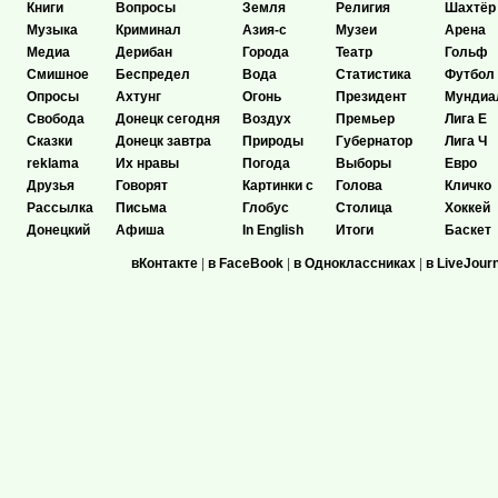
Книги
Вопросы
Земля
Религия
Шахтёр
Музыка
Криминал
Азия-с
Музеи
Арена
Медиа
Дерибан
Города
Театр
Гольф
Смишное
Беспредел
Вода
Статистика
Футбол
Опросы
Ахтунг
Огонь
Президент
Мундиа
Свобода
Донецк сегодня
Воздух
Премьер
Лига Е
Сказки
Донецк завтра
Природы
Губернатор
Лига Ч
reklama
Их нравы
Погода
Выборы
Евро
Друзья
Говорят
Картинки с
Голова
Кличко
Рассылка
Письма
Глобус
Столица
Хоккей
Донецкий
Афиша
In English
Итоги
Баскет
вКонтакте
|
в FaceBook
|
в Одноклассниках
|
в LiveJour