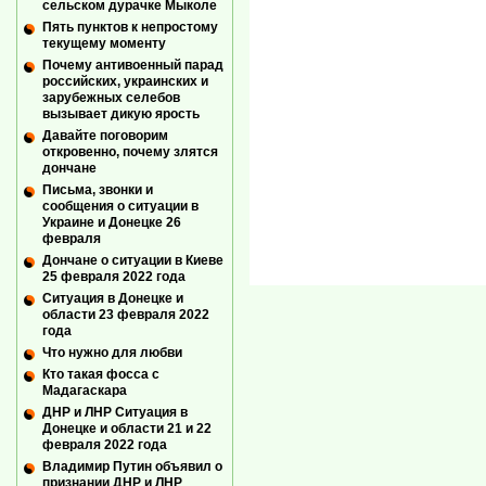
сельском дурачке Мыколе
Пять пунктов к непростому
текущему моменту
Почему антивоенный парад
российских, украинских и
зарубежных селебов
вызывает дикую ярость
Давайте поговорим
откровенно, почему злятся
дончане
Письма, звонки и
сообщения о ситуации в
Украине и Донецке 26
февраля
Дончане о ситуации в Киеве
25 февраля 2022 года
Ситуация в Донецке и
области 23 февраля 2022
года
Что нужно для любви
Кто такая фосса с
Мадагаскара
ДНР и ЛНР Ситуация в
Донецке и области 21 и 22
февраля 2022 года
Владимир Путин объявил о
признании ДНР и ЛНР