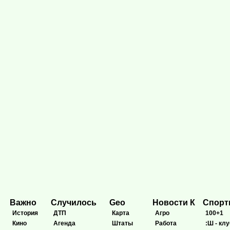
Важно
Случилось
Geo
Новости К
Спор
История
ДТП
Карта
Агро
100+1
Кино
Агенда
Штаты
Работа
:Ш - клу