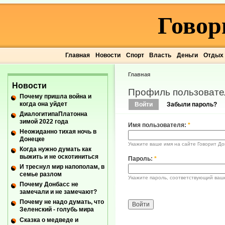
Говор
Главная
Новости
Спорт
Власть
Деньги
Отдых
Главная
Новости
Профиль пользовате
Почему пришла война и
когда она уйдет
Войти
Забыли пароль?
ДиалогитипаПлатонна
зимой 2022 года
Имя пользователя:
*
Неожиданно тихая ночь в
Донецке
Укажите ваше имя на сайте Говорит До
Когда нужно думать как
выжить и не оскотиниться
Пароль:
*
И треснул мир напополам, в
семье разлом
Укажите пароль, соответствующий ваш
Почему Донбасс не
замечали и не замечают?
Почему не надо думать, что
Зеленский - голубь мира
Сказка о медведе и