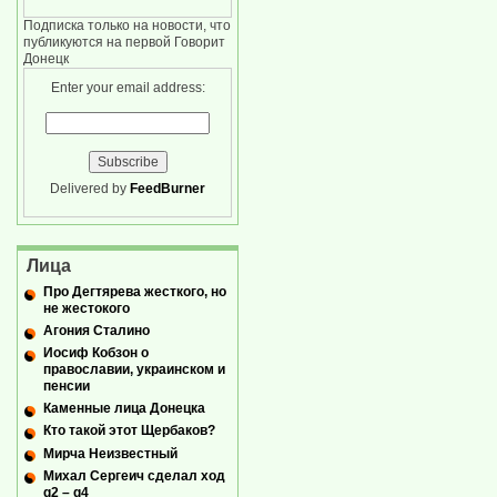
Подписка только на новости, что
публикуются на первой Говорит
Донецк
Enter your email address:
Delivered by
FeedBurner
Лица
Про Дегтярева жесткого, но
не жестокого
Агония Сталино
Иосиф Кобзон о
православии, украинском и
пенсии
Каменные лица Донецка
Кто такой этот Щербаков?
Мирча Неизвестный
Михал Сергеич сделал ход
g2 – g4