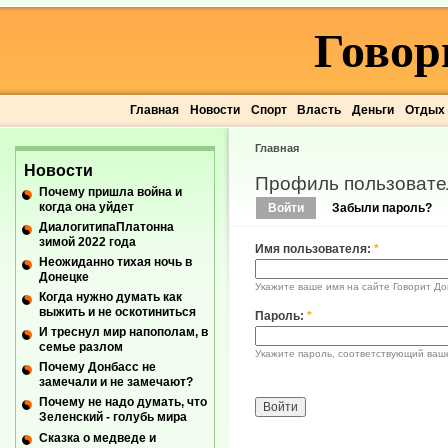
Говор
Главная
Новости
Спорт
Власть
Деньги
Отдых
Главная
Новости
Профиль пользовате
Почему пришла война и
когда она уйдет
Войти
Забыли пароль?
ДиалогитипаПлатонна
зимой 2022 года
Имя пользователя:
*
Неожиданно тихая ночь в
Донецке
Укажите ваше имя на сайте Говорит До
Когда нужно думать как
выжить и не оскотиниться
Пароль:
*
И треснул мир напополам, в
семье разлом
Укажите пароль, соответствующий ваш
Почему Донбасс не
замечали и не замечают?
Почему не надо думать, что
Зеленский - голубь мира
Сказка о медведе и