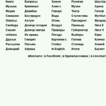
Книги
Вопросы
Земля
Религия
Шахтёр
Музыка
Криминал
Азия-с
Музеи
Арена
Медиа
Дерибан
Города
Театр
Гольф
Смишное
Беспредел
Вода
Статистика
Футбол
Опросы
Ахтунг
Огонь
Президент
Мундиа
Свобода
Донецк сегодня
Воздух
Премьер
Лига Е
Сказки
Донецк завтра
Природы
Губернатор
Лига Ч
reklama
Их нравы
Погода
Выборы
Евро
Друзья
Говорят
Картинки с
Голова
Кличко
Рассылка
Письма
Глобус
Столица
Хоккей
Донецкий
Афиша
In English
Итоги
Баскет
вКонтакте
|
в FaceBook
|
в Одноклассниках
|
в LiveJour