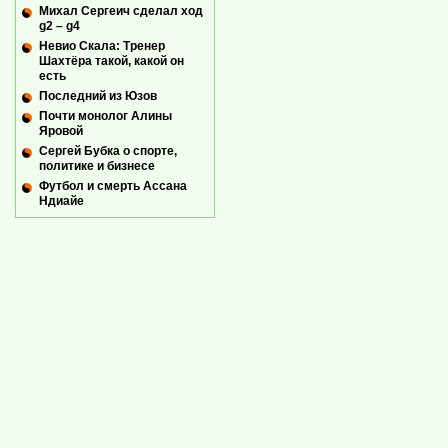
Михал Сергеич сделал ход
g2 – g4
Невио Скала: Тренер
Шахтёра такой, какой он
есть
Последний из Юзов
Почти монолог Алины
Яровой
Сергей Бубка о спорте,
политике и бизнесе
Футбол и смерть Ассана
Ндиайе