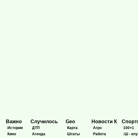
Важно
Случилось
Geo
Новости К
Спор
История
ДТП
Карта
Агро
100+1
Кино
Агенда
Штаты
Работа
:Ш - клу