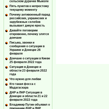
сельском дурачке Мыколе
Пять пунктов к непростому
текущему моменту
Почему антивоенный парад
российских, украинских и
зарубежных селебов
вызывает дикую ярость
Давайте поговорим
откровенно, почему злятся
дончане
Письма, звонки и
сообщения о ситуации в
Украине и Донецке 26
февраля
Дончане о ситуации в Киеве
25 февраля 2022 года
Ситуация в Донецке и
области 23 февраля 2022
года
Что нужно для любви
Кто такая фосса с
Мадагаскара
ДНР и ЛНР Ситуация в
Донецке и области 21 и 22
февраля 2022 года
Владимир Путин объявил о
признании ДНР и ЛНР