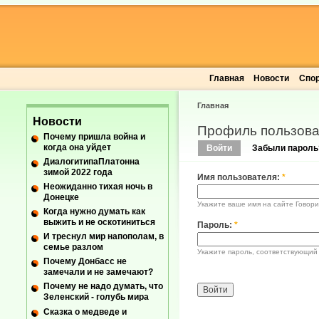
Главная
Новости
Спо
Главная
Новости
Профиль пользова
Почему пришла война и
когда она уйдет
Войти
Забыли пароль
ДиалогитипаПлатонна
зимой 2022 года
Имя пользователя:
*
Неожиданно тихая ночь в
Донецке
Укажите ваше имя на сайте Говори
Когда нужно думать как
выжить и не оскотиниться
Пароль:
*
И треснул мир напополам, в
семье разлом
Укажите пароль, соответствующий
Почему Донбасс не
замечали и не замечают?
Почему не надо думать, что
Зеленский - голубь мира
Сказка о медведе и