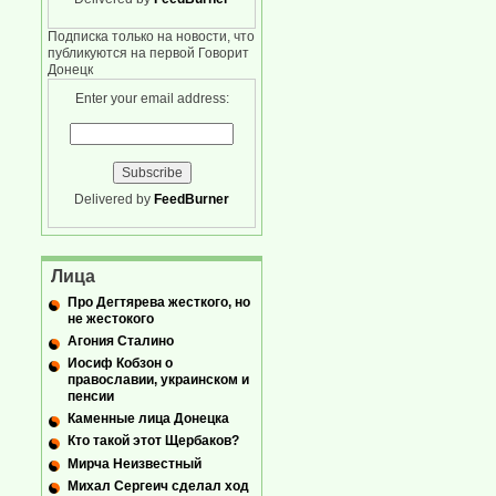
Подписка только на новости, что
публикуются на первой Говорит
Донецк
Enter your email address:
Delivered by
FeedBurner
Лица
Про Дегтярева жесткого, но
не жестокого
Агония Сталино
Иосиф Кобзон о
православии, украинском и
пенсии
Каменные лица Донецка
Кто такой этот Щербаков?
Мирча Неизвестный
Михал Сергеич сделал ход