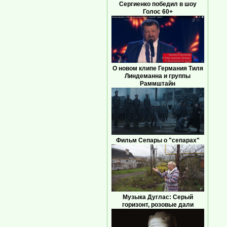
Сергиенко победил в шоу
Голос 60+
О новом клипе Германия Тиля
Линдеманна и группы
Раммштайн
Фильм Сепары о "сепарах"
Музыка Дуглас: Серый
горизонт, розовые дали