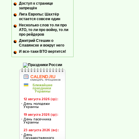
Доступ к странице
запрещён
Лига Европы: Шахтёр
остается совсем один
Несколько слов то ли про
АТО, то ли про войну, то ли
про рейдеров
Дмитрий Стешин о
Славянске и вокруг него
И все-таки ВТО вертится!