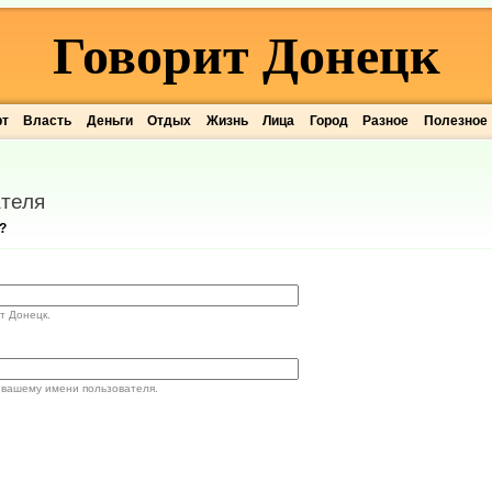
Говорит Донецк
рт
Власть
Деньги
Отдых
Жизнь
Лица
Город
Разное
Полезное
теля
?
т Донецк.
 вашему имени пользователя.