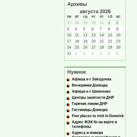
Архивы
августа 2026
пн
вт
ср
чт
пт
сб
вс
27
28
29
30
31
1
2
3
4
5
6
7
8
9
10
11
12
13
14
15
16
17
18
19
20
21
22
23
24
25
26
27
28
29
30
31
1
2
3
4
5
6
Нужное
Афиша к-т Звёздочка
Вечеринки Донецка
Афиша к-т Шевченко
Центры занятости ДНР
Горячие линии ДНР
Гостиницы Донецка
Five places to visit in Donetsk
Адрес ЖЭК № на карте и
телефоны
Адреса и номера