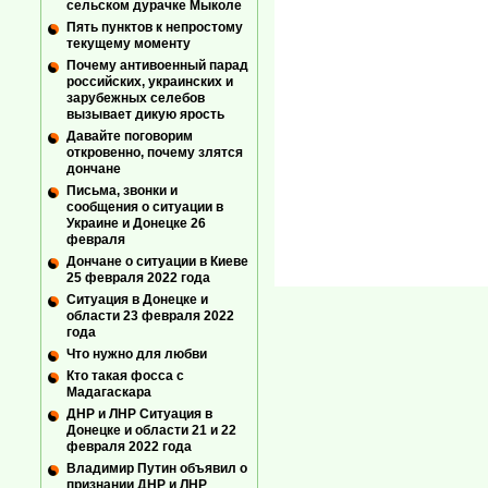
сельском дурачке Мыколе
Пять пунктов к непростому
текущему моменту
Почему антивоенный парад
российских, украинских и
зарубежных селебов
вызывает дикую ярость
Давайте поговорим
откровенно, почему злятся
дончане
Письма, звонки и
сообщения о ситуации в
Украине и Донецке 26
февраля
Дончане о ситуации в Киеве
25 февраля 2022 года
Ситуация в Донецке и
области 23 февраля 2022
года
Что нужно для любви
Кто такая фосса с
Мадагаскара
ДНР и ЛНР Ситуация в
Донецке и области 21 и 22
февраля 2022 года
Владимир Путин объявил о
признании ДНР и ЛНР