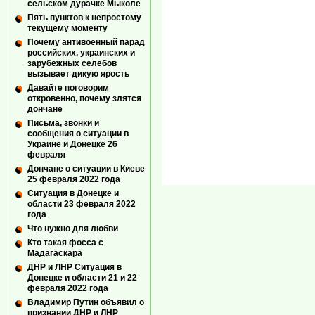
сельском дурачке Мыколе
Пять пунктов к непростому
текущему моменту
Почему антивоенный парад
российских, украинских и
зарубежных селебов
вызывает дикую ярость
Давайте поговорим
откровенно, почему злятся
дончане
Письма, звонки и
сообщения о ситуации в
Украине и Донецке 26
февраля
Дончане о ситуации в Киеве
25 февраля 2022 года
Ситуация в Донецке и
области 23 февраля 2022
года
Что нужно для любви
Кто такая фосса с
Мадагаскара
ДНР и ЛНР Ситуация в
Донецке и области 21 и 22
февраля 2022 года
Владимир Путин объявил о
признании ДНР и ЛНР