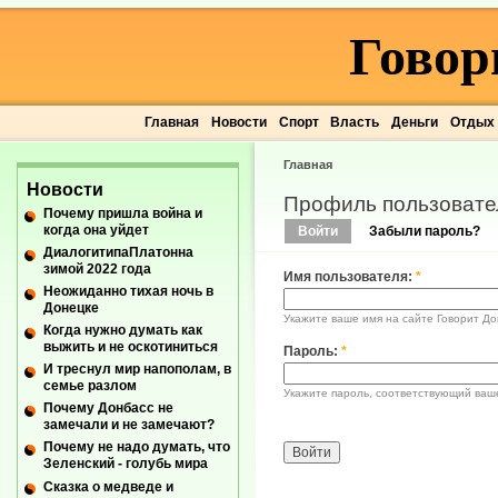
Говор
Главная
Новости
Спорт
Власть
Деньги
Отдых
Главная
Новости
Профиль пользовате
Почему пришла война и
когда она уйдет
Войти
Забыли пароль?
ДиалогитипаПлатонна
зимой 2022 года
Имя пользователя:
*
Неожиданно тихая ночь в
Донецке
Укажите ваше имя на сайте Говорит До
Когда нужно думать как
выжить и не оскотиниться
Пароль:
*
И треснул мир напополам, в
семье разлом
Укажите пароль, соответствующий ваш
Почему Донбасс не
замечали и не замечают?
Почему не надо думать, что
Зеленский - голубь мира
Сказка о медведе и