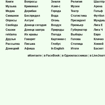
Книги
Вопросы
Земля
Религия
Шахтёр
Музыка
Криминал
Азия-с
Музеи
Арена
Медиа
Дерибан
Города
Театр
Гольф
Смишное
Беспредел
Вода
Статистика
Футбол
Опросы
Ахтунг
Огонь
Президент
Мундиа
Свобода
Донецк сегодня
Воздух
Премьер
Лига Е
Сказки
Донецк завтра
Природы
Губернатор
Лига Ч
reklama
Их нравы
Погода
Выборы
Евро
Друзья
Говорят
Картинки с
Голова
Кличко
Рассылка
Письма
Глобус
Столица
Хоккей
Донецкий
Афиша
In English
Итоги
Баскет
вКонтакте
|
в FaceBook
|
в Одноклассниках
|
в LiveJour