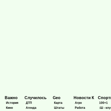
Важно
Случилось
Geo
Новости К
Спор
История
ДТП
Карта
Агро
100+1
Кино
Агенда
Штаты
Работа
:Ш - клу