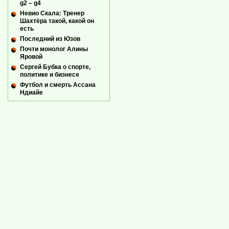
g2 – g4
Невио Скала: Тренер
Шахтёра такой, какой он
есть
Последний из Юзов
Почти монолог Алины
Яровой
Сергей Бубка о спорте,
политике и бизнесе
Футбол и смерть Ассана
Ндиайе