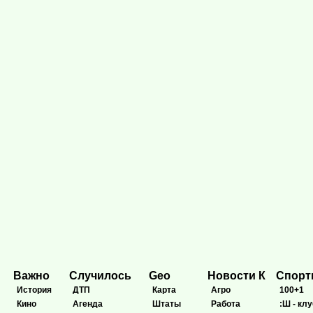
Важно
Случилось
Geo
Новости К
Спор
История
ДТП
Карта
Агро
100+1
Кино
Агенда
Штаты
Работа
:Ш - клу