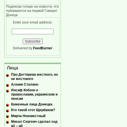
Подписка только на новости, что
публикуются на первой Говорит
Донецк
Enter your email address:
Delivered by
FeedBurner
Лица
Про Дегтярева жесткого, но
не жестокого
Агония Сталино
Иосиф Кобзон о
православии, украинском и
пенсии
Каменные лица Донецка
Кто такой этот Щербаков?
Мирча Неизвестный
Михал Сергеич сделал ход
g2 – g4