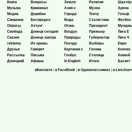
Книги
Вопросы
Земля
Религия
Шахтёр
Музыка
Криминал
Азия-с
Музеи
Арена
Медиа
Дерибан
Города
Театр
Гольф
Смишное
Беспредел
Вода
Статистика
Футбол
Опросы
Ахтунг
Огонь
Президент
Мундиа
Свобода
Донецк сегодня
Воздух
Премьер
Лига Е
Сказки
Донецк завтра
Природы
Губернатор
Лига Ч
reklama
Их нравы
Погода
Выборы
Евро
Друзья
Говорят
Картинки с
Голова
Кличко
Рассылка
Письма
Глобус
Столица
Хоккей
Донецкий
Афиша
In English
Итоги
Баскет
вКонтакте
|
в FaceBook
|
в Одноклассниках
|
в LiveJour