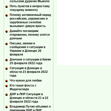
сельском дурачке Мыколе
Пять пунктов к непростому
текущему моменту
Почему антивоенный парад
российских, украинских и
зарубежных селебов
вызывает дикую ярость
Давайте поговорим
откровенно, почему злятся
дончане
Письма, звонки и
сообщения о ситуации в
Украине и Донецке 26
февраля
Дончане о ситуации в Киеве
25 февраля 2022 года
Ситуация в Донецке и
области 23 февраля 2022
года
Что нужно для любви
Кто такая фосса с
Мадагаскара
ДНР и ЛНР Ситуация в
Донецке и области 21 и 22
февраля 2022 года
Владимир Путин объявил о
признании ДНР и ЛНР