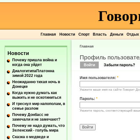
Говор
Главная
Новости
Спорт
Власть
Деньги
Отдых
Главная
Новости
Профиль пользовате
Почему пришла война и
когда она уйдет
Войти
Забыли пароль?
ДиалогитипаПлатонна
зимой 2022 года
Имя пользователя:
*
Неожиданно тихая ночь в
Донецке
Укажите ваше имя на сайте Говорит До
Когда нужно думать как
выжить и не оскотиниться
Пароль:
*
И треснул мир напополам, в
семье разлом
Укажите пароль, соответствующий ваш
Почему Донбасс не
замечали и не замечают?
Почему не надо думать, что
Зеленский - голубь мира
Сказка о медведе и