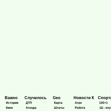
Важно
Случилось
Geo
Новости К
Спор
История
ДТП
Карта
Агро
100+1
Кино
Агенда
Штаты
Работа
:Ш - клу