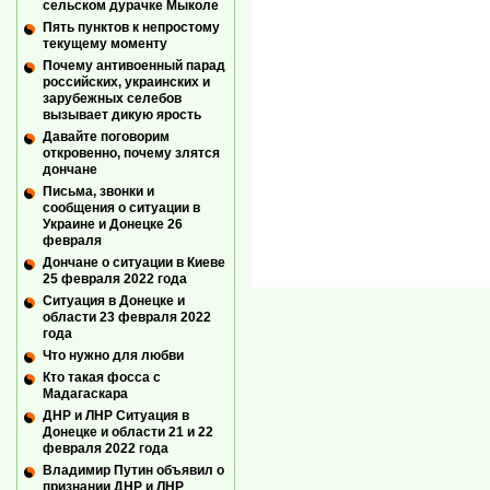
сельском дурачке Мыколе
Пять пунктов к непростому
текущему моменту
Почему антивоенный парад
российских, украинских и
зарубежных селебов
вызывает дикую ярость
Давайте поговорим
откровенно, почему злятся
дончане
Письма, звонки и
сообщения о ситуации в
Украине и Донецке 26
февраля
Дончане о ситуации в Киеве
25 февраля 2022 года
Ситуация в Донецке и
области 23 февраля 2022
года
Что нужно для любви
Кто такая фосса с
Мадагаскара
ДНР и ЛНР Ситуация в
Донецке и области 21 и 22
февраля 2022 года
Владимир Путин объявил о
признании ДНР и ЛНР