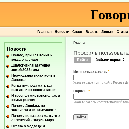
Говор
Главная
Новости
Спорт
Власть
Деньги
Отдых
Главная
Новости
Профиль пользовате
Почему пришла война и
когда она уйдет
Войти
Забыли пароль?
ДиалогитипаПлатонна
зимой 2022 года
Имя пользователя:
*
Неожиданно тихая ночь в
Донецке
Укажите ваше имя на сайте Говорит До
Когда нужно думать как
выжить и не оскотиниться
Пароль:
*
И треснул мир напополам, в
семье разлом
Укажите пароль, соответствующий ваш
Почему Донбасс не
замечали и не замечают?
Почему не надо думать, что
Зеленский - голубь мира
Сказка о медведе и