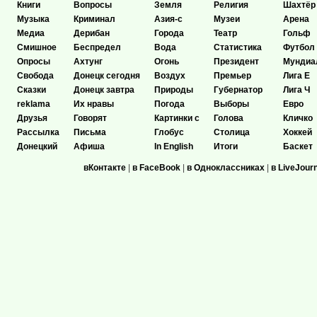
Книги
Вопросы
Земля
Религия
Шахтёр
Музыка
Криминал
Азия-с
Музеи
Арена
Медиа
Дерибан
Города
Театр
Гольф
Смишное
Беспредел
Вода
Статистика
Футбол
Опросы
Ахтунг
Огонь
Президент
Мундиа
Свобода
Донецк сегодня
Воздух
Премьер
Лига Е
Сказки
Донецк завтра
Природы
Губернатор
Лига Ч
reklama
Их нравы
Погода
Выборы
Евро
Друзья
Говорят
Картинки с
Голова
Кличко
Рассылка
Письма
Глобус
Столица
Хоккей
Донецкий
Афиша
In English
Итоги
Баскет
вКонтакте
|
в FaceBook
|
в Одноклассниках
|
в LiveJour