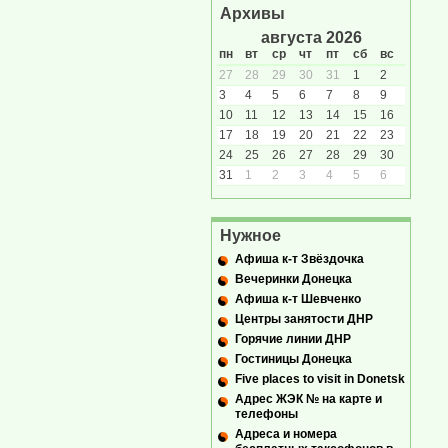
Архивы
августа 2026
пн
вт
ср
чт
пт
сб
вс
27
28
29
30
31
1
2
3
4
5
6
7
8
9
10
11
12
13
14
15
16
17
18
19
20
21
22
23
24
25
26
27
28
29
30
31
1
2
3
4
5
6
Нужное
Афиша к-т Звёздочка
Вечеринки Донецка
Афиша к-т Шевченко
Центры занятости ДНР
Горячие линии ДНР
Гостиницы Донецка
Five places to visit in Donetsk
Адрес ЖЭК № на карте и
телефоны
Адреса и номера