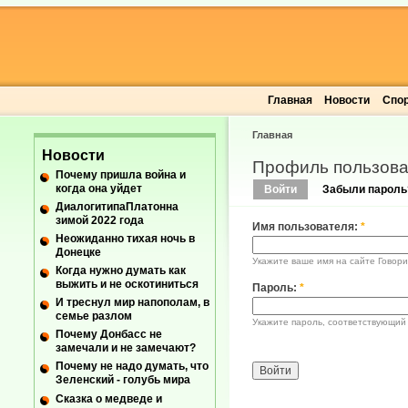
Главная
Новости
Спо
Главная
Новости
Профиль пользова
Почему пришла война и
когда она уйдет
Войти
Забыли пароль
ДиалогитипаПлатонна
зимой 2022 года
Имя пользователя:
*
Неожиданно тихая ночь в
Донецке
Укажите ваше имя на сайте Говори
Когда нужно думать как
выжить и не оскотиниться
Пароль:
*
И треснул мир напополам, в
семье разлом
Укажите пароль, соответствующий
Почему Донбасс не
замечали и не замечают?
Почему не надо думать, что
Зеленский - голубь мира
Сказка о медведе и