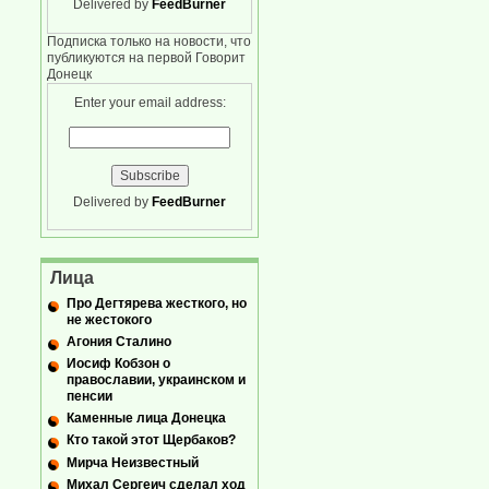
Delivered by
FeedBurner
Подписка только на новости, что
публикуются на первой Говорит
Донецк
Enter your email address:
Delivered by
FeedBurner
Лица
Про Дегтярева жесткого, но
не жестокого
Агония Сталино
Иосиф Кобзон о
православии, украинском и
пенсии
Каменные лица Донецка
Кто такой этот Щербаков?
Мирча Неизвестный
Михал Сергеич сделал ход