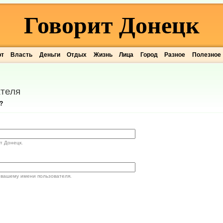
Говорит Донецк
рт
Власть
Деньги
Отдых
Жизнь
Лица
Город
Разное
Полезное
теля
?
т Донецк.
 вашему имени пользователя.