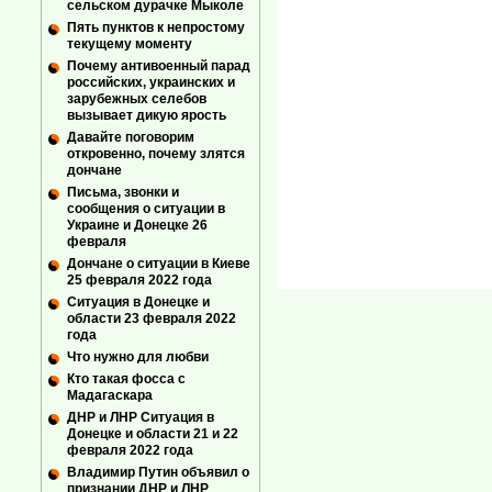
сельском дурачке Мыколе
Пять пунктов к непростому
текущему моменту
Почему антивоенный парад
российских, украинских и
зарубежных селебов
вызывает дикую ярость
Давайте поговорим
откровенно, почему злятся
дончане
Письма, звонки и
сообщения о ситуации в
Украине и Донецке 26
февраля
Дончане о ситуации в Киеве
25 февраля 2022 года
Ситуация в Донецке и
области 23 февраля 2022
года
Что нужно для любви
Кто такая фосса с
Мадагаскара
ДНР и ЛНР Ситуация в
Донецке и области 21 и 22
февраля 2022 года
Владимир Путин объявил о
признании ДНР и ЛНР