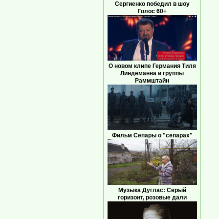
Сергиенко победил в шоу
Голос 60+
О новом клипе Германия Тиля
Линдеманна и группы
Раммштайн
Фильм Сепары о "сепарах"
Музыка Дуглас: Серый
горизонт, розовые дали