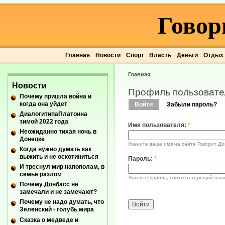
Говор
Главная
Новости
Спорт
Власть
Деньги
Отдых
Главная
Новости
Профиль пользовате
Почему пришла война и
когда она уйдет
Войти
Забыли пароль?
ДиалогитипаПлатонна
зимой 2022 года
Имя пользователя:
*
Неожиданно тихая ночь в
Донецке
Укажите ваше имя на сайте Говорит До
Когда нужно думать как
выжить и не оскотиниться
Пароль:
*
И треснул мир напополам, в
семье разлом
Укажите пароль, соответствующий ваш
Почему Донбасс не
замечали и не замечают?
Почему не надо думать, что
Зеленский - голубь мира
Сказка о медведе и