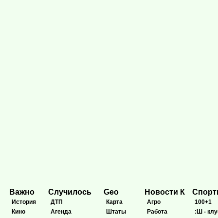
Важно
Случилось
Geo
Новости К
Спор
История
ДТП
Карта
Агро
100+1
Кино
Агенда
Штаты
Работа
:Ш - клу