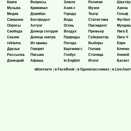
Книги
Вопросы
Земля
Религия
Шахтёр
Музыка
Криминал
Азия-с
Музеи
Арена
Медиа
Дерибан
Города
Театр
Гольф
Смишное
Беспредел
Вода
Статистика
Футбол
Опросы
Ахтунг
Огонь
Президент
Мундиа
Свобода
Донецк сегодня
Воздух
Премьер
Лига Е
Сказки
Донецк завтра
Природы
Губернатор
Лига Ч
reklama
Их нравы
Погода
Выборы
Евро
Друзья
Говорят
Картинки с
Голова
Кличко
Рассылка
Письма
Глобус
Столица
Хоккей
Донецкий
Афиша
In English
Итоги
Баскет
вКонтакте
|
в FaceBook
|
в Одноклассниках
|
в LiveJour