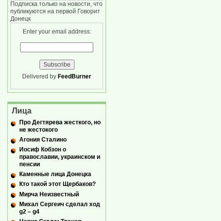
Подписка только на новости, что
публикуются на первой Говорит
Донецк
Enter your email address:
Delivered by
FeedBurner
Лица
Про Дегтярева жесткого, но
не жестокого
Агония Сталино
Иосиф Кобзон о
православии, украинском и
пенсии
Каменные лица Донецка
Кто такой этот Щербаков?
Мирча Неизвестный
Михал Сергеич сделал ход
g2 – g4