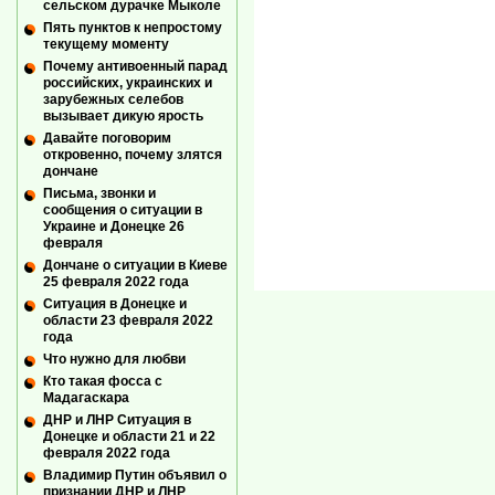
сельском дурачке Мыколе
Пять пунктов к непростому
текущему моменту
Почему антивоенный парад
российских, украинских и
зарубежных селебов
вызывает дикую ярость
Давайте поговорим
откровенно, почему злятся
дончане
Письма, звонки и
сообщения о ситуации в
Украине и Донецке 26
февраля
Дончане о ситуации в Киеве
25 февраля 2022 года
Ситуация в Донецке и
области 23 февраля 2022
года
Что нужно для любви
Кто такая фосса с
Мадагаскара
ДНР и ЛНР Ситуация в
Донецке и области 21 и 22
февраля 2022 года
Владимир Путин объявил о
признании ДНР и ЛНР