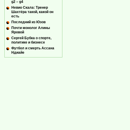
g2 – g4
Невио Скала: Тренер
Шахтёра такой, какой он
есть
Последний из Юзов
Почти монолог Алины
Яровой
Сергей Бубка о спорте,
политике и бизнесе
Футбол и смерть Ассана
Ндиайе