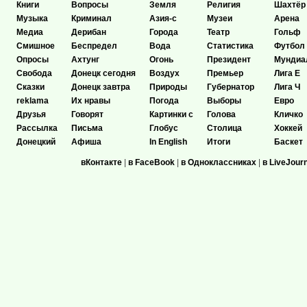
Книги
Вопросы
Земля
Религия
Шахтёр
Музыка
Криминал
Азия-с
Музеи
Арена
Медиа
Дерибан
Города
Театр
Гольф
Смишное
Беспредел
Вода
Статистика
Футбол
Опросы
Ахтунг
Огонь
Президент
Мундиа
Свобода
Донецк сегодня
Воздух
Премьер
Лига Е
Сказки
Донецк завтра
Природы
Губернатор
Лига Ч
reklama
Их нравы
Погода
Выборы
Евро
Друзья
Говорят
Картинки с
Голова
Кличко
Рассылка
Письма
Глобус
Столица
Хоккей
Донецкий
Афиша
In English
Итоги
Баскет
вКонтакте
|
в FaceBook
|
в Одноклассниках
|
в LiveJour