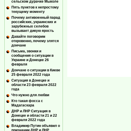
сельском дурачке Мыколе
Пять пунктов к непростому
текущему моменту
Почему антивоенный парад
российских, украинских и
зарубежных селебов
вызывает дикую ярость
Давайте поговорим
откровенно, почему злятся
дончане
Письма, звонки и
сообщения о ситуации в
Украине и Донецке 26
февраля
Дончане о ситуации в Киеве
25 февраля 2022 года
Ситуация в Донецке и
области 23 февраля 2022
года
Что нужно для любви
Кто такая фосса с
Мадагаскара
ДНР и ЛНР Ситуация в
Донецке и области 21 и 22
февраля 2022 года
Владимир Путин объявил о
признании ДНР и ЛНР