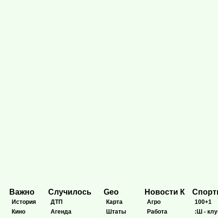
Важно
Случилось
Geo
Новости К
Спор
История
ДТП
Карта
Агро
100+1
Кино
Агенда
Штаты
Работа
:Ш - клу