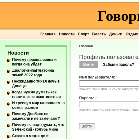
Говор
Главная
Новости
Спорт
Власть
Деньги
Отдых
Главная
Новости
Профиль пользовате
Почему пришла война и
когда она уйдет
Войти
Забыли пароль?
ДиалогитипаПлатонна
зимой 2022 года
Имя пользователя:
*
Неожиданно тихая ночь в
Донецке
Укажите ваше имя на сайте Говорит До
Когда нужно думать как
выжить и не оскотиниться
Пароль:
*
И треснул мир напополам, в
семье разлом
Укажите пароль, соответствующий ваш
Почему Донбасс не
замечали и не замечают?
Почему не надо думать, что
Зеленский - голубь мира
Сказка о медведе и