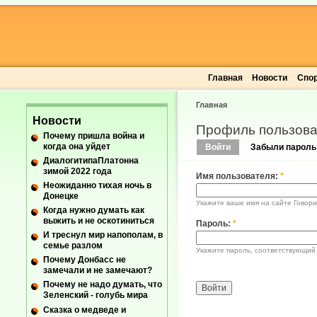
Главная
Новости
Спо
Главная
Новости
Профиль пользова
Почему пришла война и
когда она уйдет
Войти
Забыли пароль
ДиалогитипаПлатонна
зимой 2022 года
Имя пользователя:
*
Неожиданно тихая ночь в
Донецке
Укажите ваше имя на сайте Говори
Когда нужно думать как
выжить и не оскотиниться
Пароль:
*
И треснул мир напополам, в
семье разлом
Укажите пароль, соответствующий
Почему Донбасс не
замечали и не замечают?
Почему не надо думать, что
Зеленский - голубь мира
Сказка о медведе и