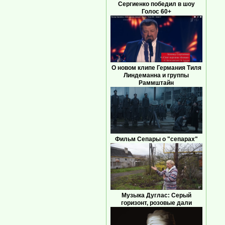
Сергиенко победил в шоу
Голос 60+
О новом клипе Германия Тиля
Линдеманна и группы
Раммштайн
Фильм Сепары о "сепарах"
Музыка Дуглас: Серый
горизонт, розовые дали