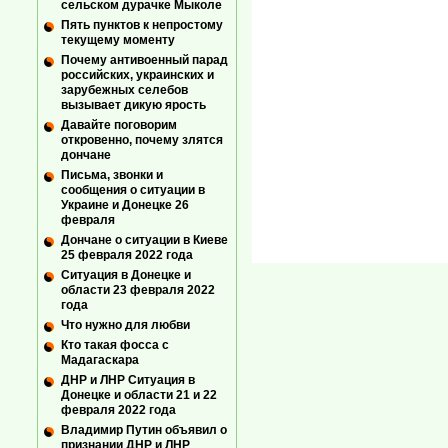
сельском дурачке Мыколе
Пять пунктов к непростому
текущему моменту
Почему антивоенный парад
российских, украинских и
зарубежных селебов
вызывает дикую ярость
Давайте поговорим
откровенно, почему злятся
дончане
Письма, звонки и
сообщения о ситуации в
Украине и Донецке 26
февраля
Дончане о ситуации в Киеве
25 февраля 2022 года
Ситуация в Донецке и
области 23 февраля 2022
года
Что нужно для любви
Кто такая фосса с
Мадагаскара
ДНР и ЛНР Ситуация в
Донецке и области 21 и 22
февраля 2022 года
Владимир Путин объявил о
признании ДНР и ЛНР