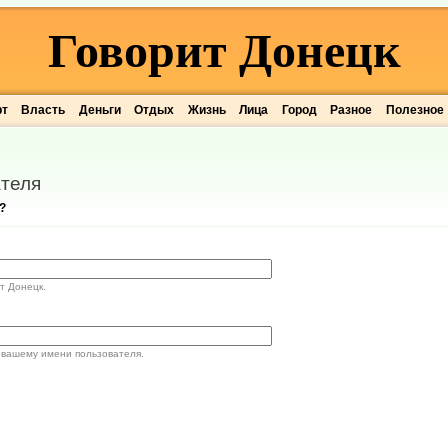
Говорит Донецк
рт
Власть
Деньги
Отдых
Жизнь
Лица
Город
Разное
Полезное
теля
?
т Донецк.
 вашему имени пользователя.