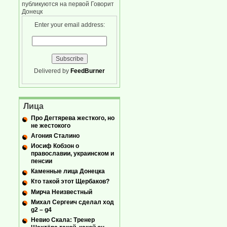
публикуются на первой Говорит
Донецк
Enter your email address:
Delivered by
FeedBurner
Лица
Про Дегтярева жесткого, но
не жестокого
Агония Сталино
Иосиф Кобзон о
православии, украинском и
пенсии
Каменные лица Донецка
Кто такой этот Щербаков?
Мирча Неизвестный
Михал Сергеич сделал ход
g2 – g4
Невио Скала: Тренер