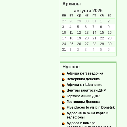
Архивы
августа 2026
пн
вт
ср
чт
пт
сб
вс
27
28
29
30
31
1
2
3
4
5
6
7
8
9
10
11
12
13
14
15
16
17
18
19
20
21
22
23
24
25
26
27
28
29
30
31
1
2
3
4
5
6
Нужное
Афиша к-т Звёздочка
Вечеринки Донецка
Афиша к-т Шевченко
Центры занятости ДНР
Горячие линии ДНР
Гостиницы Донецка
Five places to visit in Donetsk
Адрес ЖЭК № на карте и
телефоны
Адреса и номера