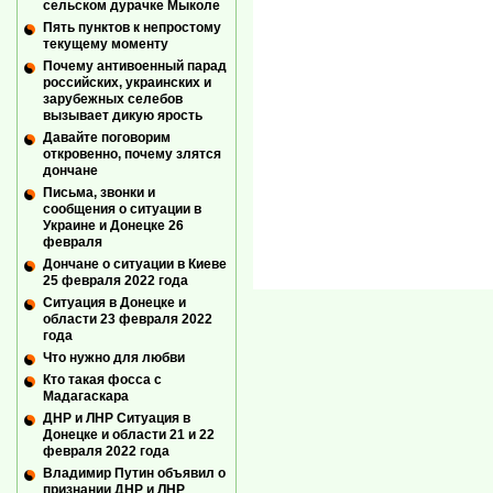
сельском дурачке Мыколе
Пять пунктов к непростому
текущему моменту
Почему антивоенный парад
российских, украинских и
зарубежных селебов
вызывает дикую ярость
Давайте поговорим
откровенно, почему злятся
дончане
Письма, звонки и
сообщения о ситуации в
Украине и Донецке 26
февраля
Дончане о ситуации в Киеве
25 февраля 2022 года
Ситуация в Донецке и
области 23 февраля 2022
года
Что нужно для любви
Кто такая фосса с
Мадагаскара
ДНР и ЛНР Ситуация в
Донецке и области 21 и 22
февраля 2022 года
Владимир Путин объявил о
признании ДНР и ЛНР