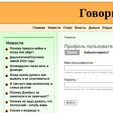
Говор
Главная
Новости
Спорт
Власть
Деньги
Отдых
Главная
Новости
Профиль пользовате
Почему пришла война и
когда она уйдет
Войти
Забыли пароль?
ДиалогитипаПлатонна
зимой 2022 года
Имя пользователя:
*
Неожиданно тихая ночь в
Донецке
Укажите ваше имя на сайте Говорит До
Когда нужно думать как
выжить и не оскотиниться
Пароль:
*
И треснул мир напополам, в
семье разлом
Укажите пароль, соответствующий ваш
Почему Донбасс не
замечали и не замечают?
Почему не надо думать, что
Зеленский - голубь мира
Сказка о медведе и