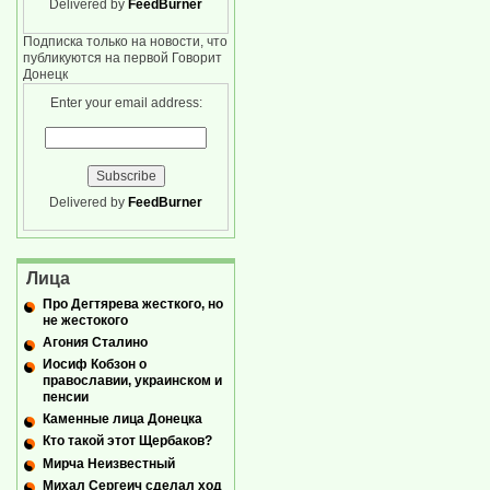
Delivered by
FeedBurner
Подписка только на новости, что
публикуются на первой Говорит
Донецк
Enter your email address:
Delivered by
FeedBurner
Лица
Про Дегтярева жесткого, но
не жестокого
Агония Сталино
Иосиф Кобзон о
православии, украинском и
пенсии
Каменные лица Донецка
Кто такой этот Щербаков?
Мирча Неизвестный
Михал Сергеич сделал ход