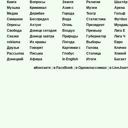
Книги
Вопросы
Земля
Религия
Шахтёр
Музыка
Криминал
Азия-с
Музеи
Арена
Медиа
Дерибан
Города
Театр
Гольф
Смишное
Беспредел
Вода
Статистика
Футбол
Опросы
Ахтунг
Огонь
Президент
Мундиа
Свобода
Донецк сегодня
Воздух
Премьер
Лига Е
Сказки
Донецк завтра
Природы
Губернатор
Лига Ч
reklama
Их нравы
Погода
Выборы
Евро
Друзья
Говорят
Картинки с
Голова
Кличко
Рассылка
Письма
Глобус
Столица
Хоккей
Донецкий
Афиша
In English
Итоги
Баскет
вКонтакте
|
в FaceBook
|
в Одноклассниках
|
в LiveJour