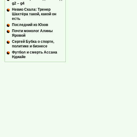
g2 – g4
Невио Скала: Тренер
Шахтёра такой, какой он
есть
Последний из Юзов
Почти монолог Алины
Яровой
Сергей Бубка о спорте,
политике и бизнесе
Футбол и смерть Ассана
Ндиайе