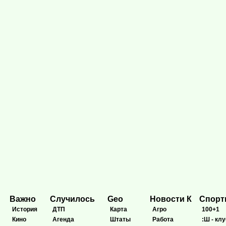
Важно
Случилось
Geo
Новости К
Спор
История
ДТП
Карта
Агро
100+1
Кино
Агенда
Штаты
Работа
:Ш - клу