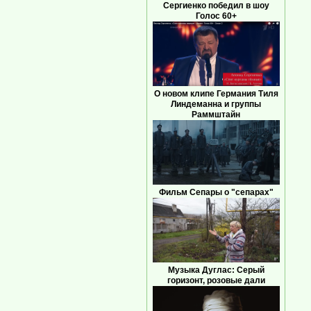
Сергиенко победил в шоу
Голос 60+
О новом клипе Германия Тиля
Линдеманна и группы
Раммштайн
Фильм Сепары о "сепарах"
Музыка Дуглас: Серый
горизонт, розовые дали