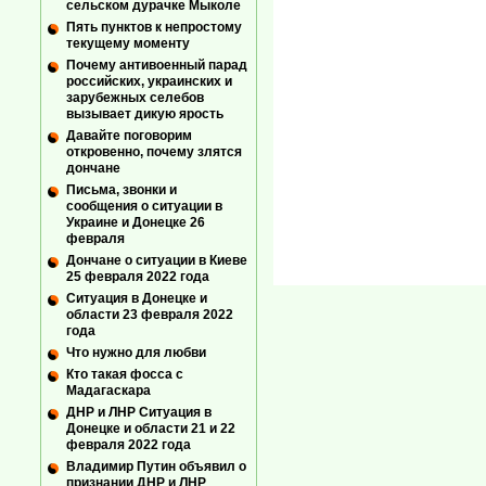
сельском дурачке Мыколе
Пять пунктов к непростому
текущему моменту
Почему антивоенный парад
российских, украинских и
зарубежных селебов
вызывает дикую ярость
Давайте поговорим
откровенно, почему злятся
дончане
Письма, звонки и
сообщения о ситуации в
Украине и Донецке 26
февраля
Дончане о ситуации в Киеве
25 февраля 2022 года
Ситуация в Донецке и
области 23 февраля 2022
года
Что нужно для любви
Кто такая фосса с
Мадагаскара
ДНР и ЛНР Ситуация в
Донецке и области 21 и 22
февраля 2022 года
Владимир Путин объявил о
признании ДНР и ЛНР