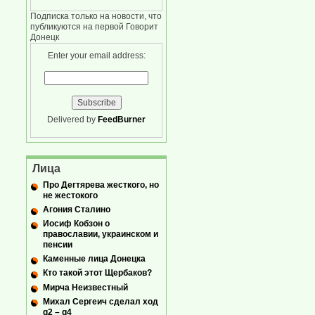
Подписка только на новости, что
публикуются на первой Говорит
Донецк
Enter your email address:
Delivered by
FeedBurner
Лица
Про Дегтярева жесткого, но
не жестокого
Агония Сталино
Иосиф Кобзон о
православии, украинском и
пенсии
Каменные лица Донецка
Кто такой этот Щербаков?
Мирча Неизвестный
Михал Сергеич сделал ход
g2 – g4