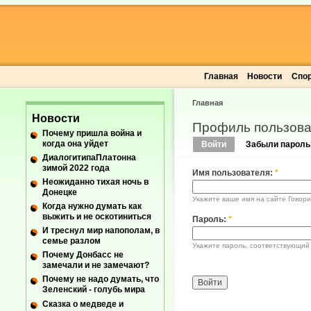
Главная
Новости
Спо
Главная
Новости
Профиль пользова
Почему пришла война и
когда она уйдет
Войти
Забыли пароль
ДиалогитипаПлатонна
зимой 2022 года
Имя пользователя:
*
Неожиданно тихая ночь в
Донецке
Укажите ваше имя на сайте Говори
Когда нужно думать как
выжить и не оскотиниться
Пароль:
*
И треснул мир напополам, в
семье разлом
Укажите пароль, соответствующий
Почему Донбасс не
замечали и не замечают?
Почему не надо думать, что
Зеленский - голубь мира
Сказка о медведе и