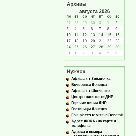
Архивы
августа 2026
пн
вт
ср
чт
пт
сб
вс
27
28
29
30
31
1
2
3
4
5
6
7
8
9
10
11
12
13
14
15
16
17
18
19
20
21
22
23
24
25
26
27
28
29
30
31
1
2
3
4
5
6
Нужное
Афиша к-т Звёздочка
Вечеринки Донецка
Афиша к-т Шевченко
Центры занятости ДНР
Горячие линии ДНР
Гостиницы Донецка
Five places to visit in Donetsk
Адрес ЖЭК № на карте и
телефоны
Адреса и номера