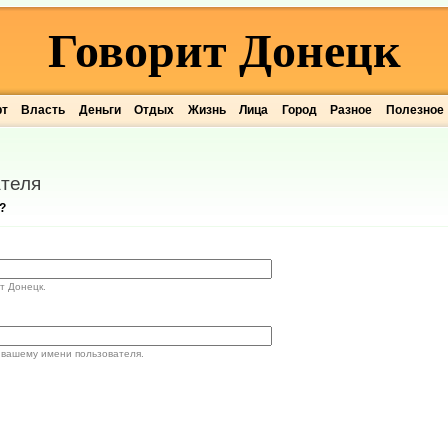
Говорит Донецк
рт
Власть
Деньги
Отдых
Жизнь
Лица
Город
Разное
Полезное
теля
?
т Донецк.
 вашему имени пользователя.