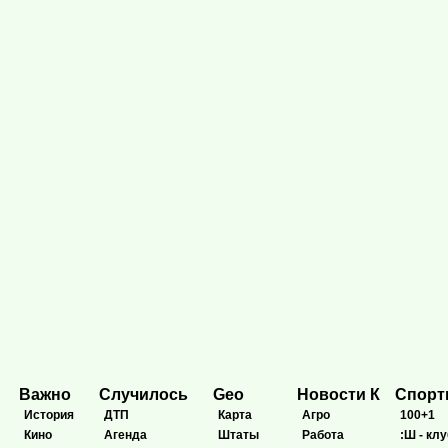
Важно
Случилось
Geo
Новости К
Спор
История
ДТП
Карта
Агро
100+1
Кино
Агенда
Штаты
Работа
:Ш - клу