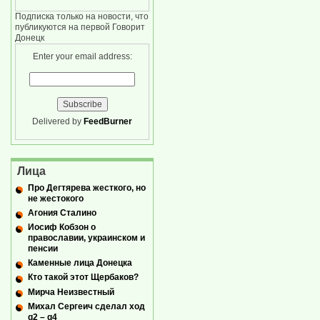
Подписка только на новости, что
публикуются на первой Говорит
Донецк
Enter your email address:
Delivered by
FeedBurner
Лица
Про Дегтярева жесткого, но
не жестокого
Агония Сталино
Иосиф Кобзон о
православии, украинском и
пенсии
Каменные лица Донецка
Кто такой этот Щербаков?
Мирча Неизвестный
Михал Сергеич сделал ход
g2 – g4