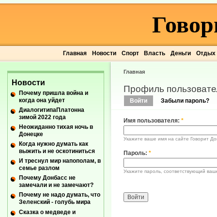
Говор
Главная
Новости
Спорт
Власть
Деньги
Отдых
Главная
Новости
Профиль пользовате
Почему пришла война и
когда она уйдет
Войти
Забыли пароль?
ДиалогитипаПлатонна
зимой 2022 года
Имя пользователя:
*
Неожиданно тихая ночь в
Донецке
Укажите ваше имя на сайте Говорит До
Когда нужно думать как
выжить и не оскотиниться
Пароль:
*
И треснул мир напополам, в
семье разлом
Укажите пароль, соответствующий ваш
Почему Донбасс не
замечали и не замечают?
Почему не надо думать, что
Зеленский - голубь мира
Сказка о медведе и