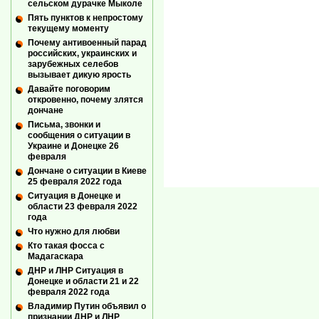
сельском дурачке Мыколе
Пять пунктов к непростому
текущему моменту
Почему антивоенный парад
российских, украинских и
зарубежных селебов
вызывает дикую ярость
Давайте поговорим
откровенно, почему злятся
дончане
Письма, звонки и
сообщения о ситуации в
Украине и Донецке 26
февраля
Дончане о ситуации в Киеве
25 февраля 2022 года
Ситуация в Донецке и
области 23 февраля 2022
года
Что нужно для любви
Кто такая фосса с
Мадагаскара
ДНР и ЛНР Ситуация в
Донецке и области 21 и 22
февраля 2022 года
Владимир Путин объявил о
признании ДНР и ЛНР