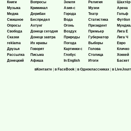
Книги
Вопросы
Земля
Религия
Шахтёр
Музыка
Криминал
Азия-с
Музеи
Арена
Медиа
Дерибан
Города
Театр
Гольф
Смишное
Беспредел
Вода
Статистика
Футбол
Опросы
Ахтунг
Огонь
Президент
Мундиа
Свобода
Донецк сегодня
Воздух
Премьер
Лига Е
Сказки
Донецк завтра
Природы
Губернатор
Лига Ч
reklama
Их нравы
Погода
Выборы
Евро
Друзья
Говорят
Картинки с
Голова
Кличко
Рассылка
Письма
Глобус
Столица
Хоккей
Донецкий
Афиша
In English
Итоги
Баскет
вКонтакте
|
в FaceBook
|
в Одноклассниках
|
в LiveJour