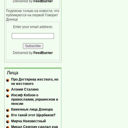
Delivered by
FeedBurner
Подписка только на новости, что
публикуются на первой Говорит
Донецк
Enter your email address:
Delivered by
FeedBurner
Лица
Про Дегтярева жесткого, но
не жестокого
Агония Сталино
Иосиф Кобзон о
православии, украинском и
пенсии
Каменные лица Донецка
Кто такой этот Щербаков?
Мирча Неизвестный
Михал Сергеич сделал ход