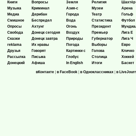
Книги
Вопросы
Земля
Религия
Шахтёр
Музыка
Криминал
Азия-с
Музеи
Арена
Медиа
Дерибан
Города
Театр
Гольф
Смишное
Беспредел
Вода
Статистика
Футбол
Опросы
Ахтунг
Огонь
Президент
Мундиа
Свобода
Донецк сегодня
Воздух
Премьер
Лига Е
Сказки
Донецк завтра
Природы
Губернатор
Лига Ч
reklama
Их нравы
Погода
Выборы
Евро
Друзья
Говорят
Картинки с
Голова
Кличко
Рассылка
Письма
Глобус
Столица
Хоккей
Донецкий
Афиша
In English
Итоги
Баскет
вКонтакте
|
в FaceBook
|
в Одноклассниках
|
в LiveJour