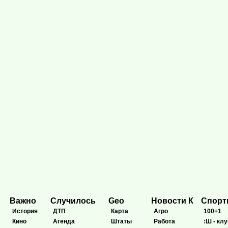
Важно
Случилось
Geo
Новости К
Спор
История
ДТП
Карта
Агро
100+1
Кино
Агенда
Штаты
Работа
:Ш - клу