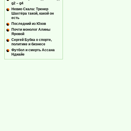
g2 – g4
Невио Скала: Тренер
Шахтёра такой, какой он
есть
Последний из Юзов
Почти монолог Алины
Яровой
Сергей Бубка о спорте,
политике и бизнесе
Футбол и смерть Ассана
Ндиайе