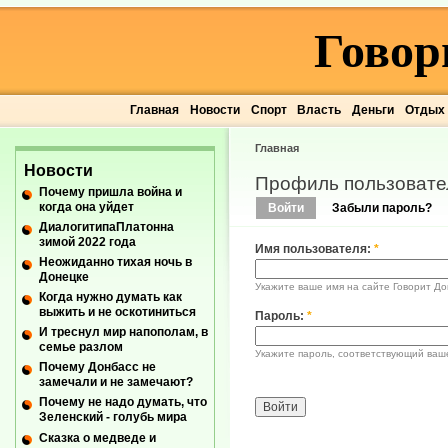
Говор
Главная
Новости
Спорт
Власть
Деньги
Отдых
Главная
Новости
Профиль пользовате
Почему пришла война и
когда она уйдет
Войти
Забыли пароль?
ДиалогитипаПлатонна
зимой 2022 года
Имя пользователя:
*
Неожиданно тихая ночь в
Донецке
Укажите ваше имя на сайте Говорит До
Когда нужно думать как
выжить и не оскотиниться
Пароль:
*
И треснул мир напополам, в
семье разлом
Укажите пароль, соответствующий ваш
Почему Донбасс не
замечали и не замечают?
Почему не надо думать, что
Зеленский - голубь мира
Сказка о медведе и