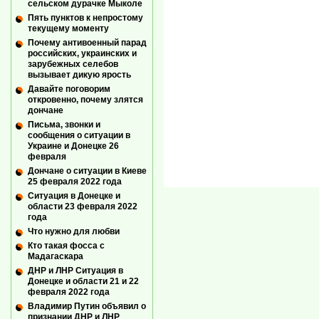
сельском дурачке Мыколе
Пять пунктов к непростому
текущему моменту
Почему антивоенный парад
российских, украинских и
зарубежных селебов
вызывает дикую ярость
Давайте поговорим
откровенно, почему злятся
дончане
Письма, звонки и
сообщения о ситуации в
Украине и Донецке 26
февраля
Дончане о ситуации в Киеве
25 февраля 2022 года
Ситуация в Донецке и
области 23 февраля 2022
года
Что нужно для любви
Кто такая фосса с
Мадагаскара
ДНР и ЛНР Ситуация в
Донецке и области 21 и 22
февраля 2022 года
Владимир Путин объявил о
признании ДНР и ЛНР