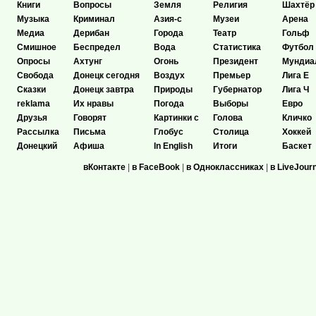
Книги
Вопросы
Земля
Религия
Шахтёр
Музыка
Криминал
Азия-с
Музеи
Арена
Медиа
Дерибан
Города
Театр
Гольф
Смишное
Беспредел
Вода
Статистика
Футбол
Опросы
Ахтунг
Огонь
Президент
Мундиа
Свобода
Донецк сегодня
Воздух
Премьер
Лига Е
Сказки
Донецк завтра
Природы
Губернатор
Лига Ч
reklama
Их нравы
Погода
Выборы
Евро
Друзья
Говорят
Картинки с
Голова
Кличко
Рассылка
Письма
Глобус
Столица
Хоккей
Донецкий
Афиша
In English
Итоги
Баскет
вКонтакте
|
в FaceBook
|
в Одноклассниках
|
в LiveJour