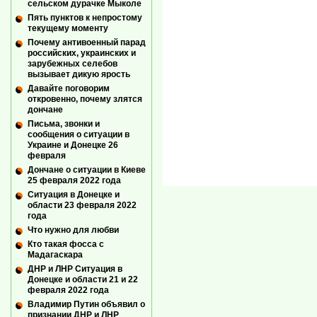
сельском дурачке Мыколе
Пять пунктов к непростому
текущему моменту
Почему антивоенный парад
российских, украинских и
зарубежных селебов
вызывает дикую ярость
Давайте поговорим
откровенно, почему злятся
дончане
Письма, звонки и
сообщения о ситуации в
Украине и Донецке 26
февраля
Дончане о ситуации в Киеве
25 февраля 2022 года
Ситуация в Донецке и
области 23 февраля 2022
года
Что нужно для любви
Кто такая фосса с
Мадагаскара
ДНР и ЛНР Ситуация в
Донецке и области 21 и 22
февраля 2022 года
Владимир Путин объявил о
признании ДНР и ЛНР