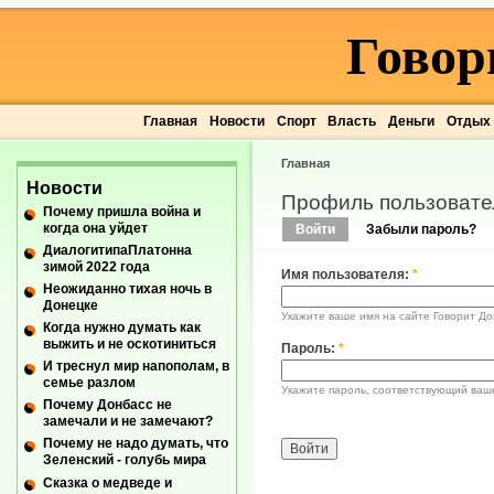
Говор
Главная
Новости
Спорт
Власть
Деньги
Отдых
Главная
Новости
Профиль пользовате
Почему пришла война и
когда она уйдет
Войти
Забыли пароль?
ДиалогитипаПлатонна
зимой 2022 года
Имя пользователя:
*
Неожиданно тихая ночь в
Донецке
Укажите ваше имя на сайте Говорит До
Когда нужно думать как
выжить и не оскотиниться
Пароль:
*
И треснул мир напополам, в
семье разлом
Укажите пароль, соответствующий ваш
Почему Донбасс не
замечали и не замечают?
Почему не надо думать, что
Зеленский - голубь мира
Сказка о медведе и