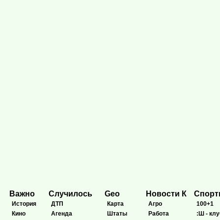
Важно
Случилось
Geo
Новости К
Спор
История
ДТП
Карта
Агро
100+1
Кино
Агенда
Штаты
Работа
:Ш - клу