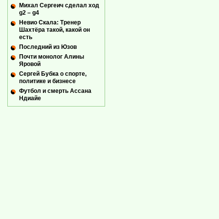
Михал Сергеич сделал ход
g2 – g4
Невио Скала: Тренер
Шахтёра такой, какой он
есть
Последний из Юзов
Почти монолог Алины
Яровой
Сергей Бубка о спорте,
политике и бизнесе
Футбол и смерть Ассана
Ндиайе