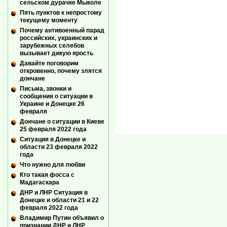
сельском дурачке Мыколе
Пять пунктов к непростому
текущему моменту
Почему антивоенный парад
российских, украинских и
зарубежных селебов
вызывает дикую ярость
Давайте поговорим
откровенно, почему злятся
дончане
Письма, звонки и
сообщения о ситуации в
Украине и Донецке 26
февраля
Дончане о ситуации в Киеве
25 февраля 2022 года
Ситуация в Донецке и
области 23 февраля 2022
года
Что нужно для любви
Кто такая фосса с
Мадагаскара
ДНР и ЛНР Ситуация в
Донецке и области 21 и 22
февраля 2022 года
Владимир Путин объявил о
признании ДНР и ЛНР