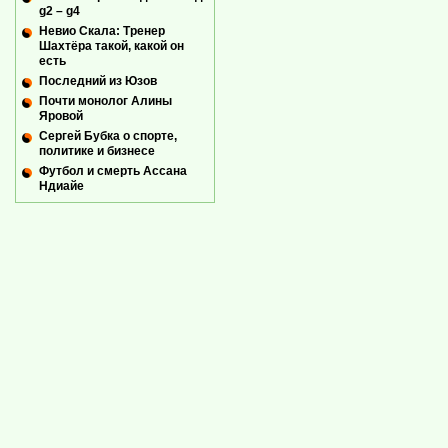
g2 – g4
Невио Скала: Тренер
Шахтёра такой, какой он
есть
Последний из Юзов
Почти монолог Алины
Яровой
Сергей Бубка о спорте,
политике и бизнесе
Футбол и смерть Ассана
Ндиайе