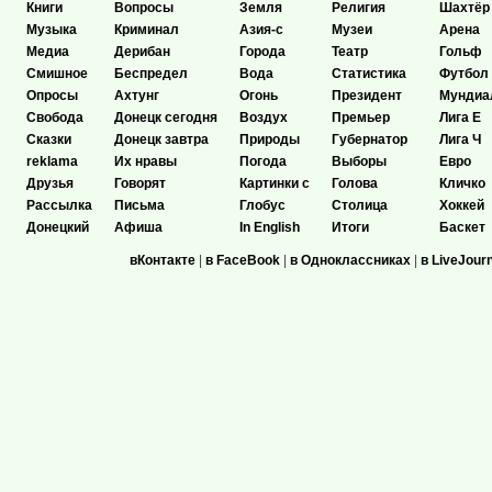
Книги
Вопросы
Земля
Религия
Шахтёр
Музыка
Криминал
Азия-с
Музеи
Арена
Медиа
Дерибан
Города
Театр
Гольф
Смишное
Беспредел
Вода
Статистика
Футбол
Опросы
Ахтунг
Огонь
Президент
Мундиа
Свобода
Донецк сегодня
Воздух
Премьер
Лига Е
Сказки
Донецк завтра
Природы
Губернатор
Лига Ч
reklama
Их нравы
Погода
Выборы
Евро
Друзья
Говорят
Картинки с
Голова
Кличко
Рассылка
Письма
Глобус
Столица
Хоккей
Донецкий
Афиша
In English
Итоги
Баскет
вКонтакте
|
в FaceBook
|
в Одноклассниках
|
в LiveJour