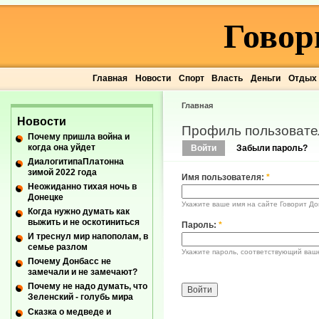
Говор
Главная
Новости
Спорт
Власть
Деньги
Отдых
Главная
Новости
Профиль пользовате
Почему пришла война и
когда она уйдет
Войти
Забыли пароль?
ДиалогитипаПлатонна
зимой 2022 года
Имя пользователя:
*
Неожиданно тихая ночь в
Донецке
Укажите ваше имя на сайте Говорит До
Когда нужно думать как
выжить и не оскотиниться
Пароль:
*
И треснул мир напополам, в
семье разлом
Укажите пароль, соответствующий ваш
Почему Донбасс не
замечали и не замечают?
Почему не надо думать, что
Зеленский - голубь мира
Сказка о медведе и