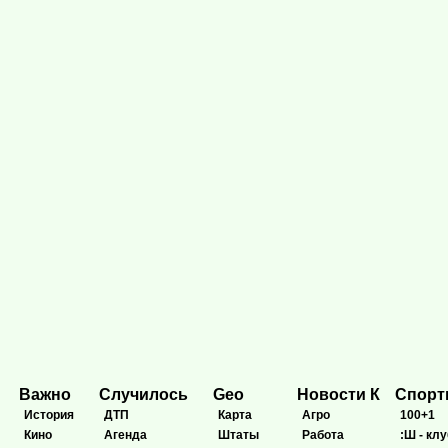
Важно
Случилось
Geo
Новости К
Спор
История
ДТП
Карта
Агро
100+1
Кино
Агенда
Штаты
Работа
:Ш - клу