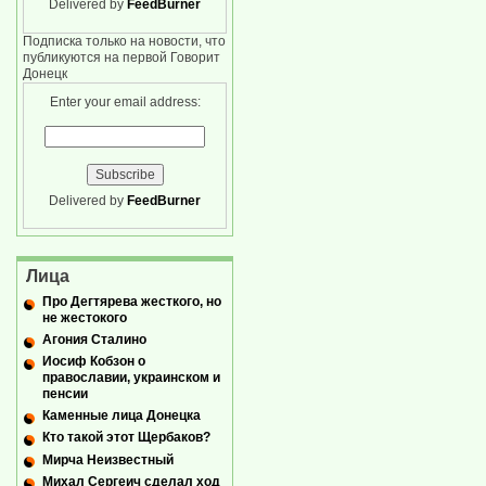
Delivered by
FeedBurner
Подписка только на новости, что
публикуются на первой Говорит
Донецк
Enter your email address:
Delivered by
FeedBurner
Лица
Про Дегтярева жесткого, но
не жестокого
Агония Сталино
Иосиф Кобзон о
православии, украинском и
пенсии
Каменные лица Донецка
Кто такой этот Щербаков?
Мирча Неизвестный
Михал Сергеич сделал ход