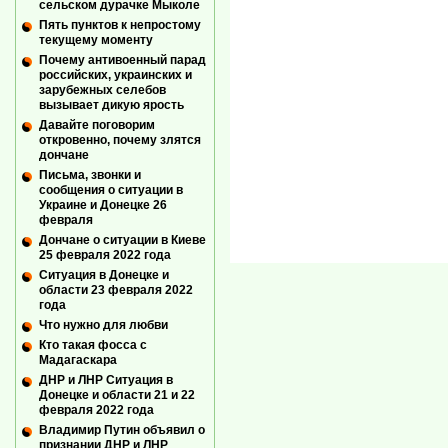
сельском дурачке Мыколе
Пять пунктов к непростому
текущему моменту
Почему антивоенный парад
российских, украинских и
зарубежных селебов
вызывает дикую ярость
Давайте поговорим
откровенно, почему злятся
дончане
Письма, звонки и
сообщения о ситуации в
Украине и Донецке 26
февраля
Дончане о ситуации в Киеве
25 февраля 2022 года
Ситуация в Донецке и
области 23 февраля 2022
года
Что нужно для любви
Кто такая фосса с
Мадагаскара
ДНР и ЛНР Ситуация в
Донецке и области 21 и 22
февраля 2022 года
Владимир Путин объявил о
признании ДНР и ЛНР