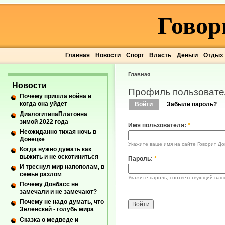
Говор
Главная
Новости
Спорт
Власть
Деньги
Отдых
Главная
Новости
Профиль пользовате
Почему пришла война и
когда она уйдет
Войти
Забыли пароль?
ДиалогитипаПлатонна
зимой 2022 года
Имя пользователя:
*
Неожиданно тихая ночь в
Донецке
Укажите ваше имя на сайте Говорит До
Когда нужно думать как
выжить и не оскотиниться
Пароль:
*
И треснул мир напополам, в
семье разлом
Укажите пароль, соответствующий ваш
Почему Донбасс не
замечали и не замечают?
Почему не надо думать, что
Зеленский - голубь мира
Сказка о медведе и