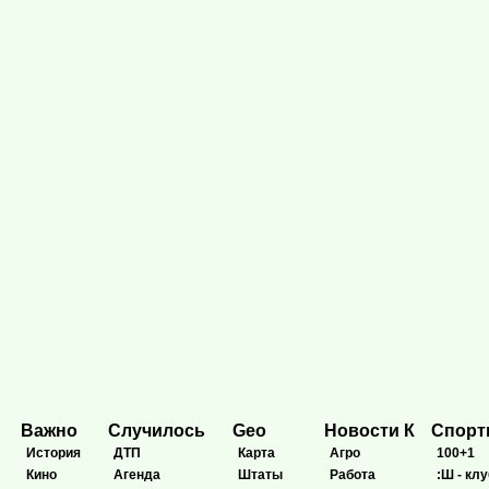
Важно
Случилось
Geo
Новости К
Спор
История
ДТП
Карта
Агро
100+1
Кино
Агенда
Штаты
Работа
:Ш - клу