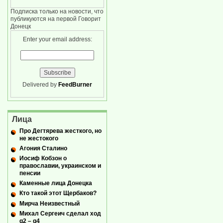
Подписка только на новости, что
публикуются на первой Говорит
Донецк
Enter your email address:
Delivered by
FeedBurner
Лица
Про Дегтярева жесткого, но
не жестокого
Агония Сталино
Иосиф Кобзон о
православии, украинском и
пенсии
Каменные лица Донецка
Кто такой этот Щербаков?
Мирча Неизвестный
Михал Сергеич сделал ход
g2 – g4