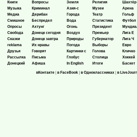
Книги
Вопросы
Земля
Религия
Шахтёр
Музыка
Криминал
Азия-с
Музеи
Арена
Медиа
Дерибан
Города
Театр
Гольф
Смишное
Беспредел
Вода
Статистика
Футбол
Опросы
Ахтунг
Огонь
Президент
Мундиа
Свобода
Донецк сегодня
Воздух
Премьер
Лига Е
Сказки
Донецк завтра
Природы
Губернатор
Лига Ч
reklama
Их нравы
Погода
Выборы
Евро
Друзья
Говорят
Картинки с
Голова
Кличко
Рассылка
Письма
Глобус
Столица
Хоккей
Донецкий
Афиша
In English
Итоги
Баскет
вКонтакте
|
в FaceBook
|
в Одноклассниках
|
в LiveJour