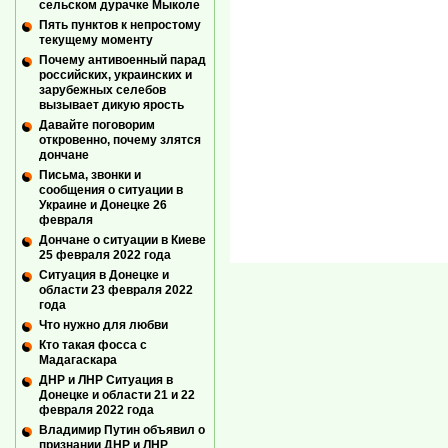
сельском дурачке Мыколе
Пять пунктов к непростому
текущему моменту
Почему антивоенный парад
российских, украинских и
зарубежных селебов
вызывает дикую ярость
Давайте поговорим
откровенно, почему злятся
дончане
Письма, звонки и
сообщения о ситуации в
Украине и Донецке 26
февраля
Дончане о ситуации в Киеве
25 февраля 2022 года
Ситуация в Донецке и
области 23 февраля 2022
года
Что нужно для любви
Кто такая фосса с
Мадагаскара
ДНР и ЛНР Ситуация в
Донецке и области 21 и 22
февраля 2022 года
Владимир Путин объявил о
признании ДНР и ЛНР