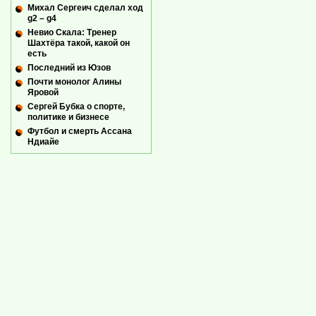
Михал Сергеич сделал ход
g2 – g4
Невио Скала: Тренер
Шахтёра такой, какой он
есть
Последний из Юзов
Почти монолог Алины
Яровой
Сергей Бубка о спорте,
политике и бизнесе
Футбол и смерть Ассана
Ндиайе