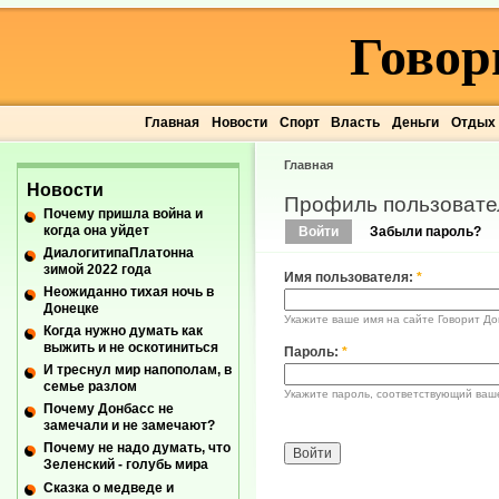
Говор
Главная
Новости
Спорт
Власть
Деньги
Отдых
Главная
Новости
Профиль пользовате
Почему пришла война и
когда она уйдет
Войти
Забыли пароль?
ДиалогитипаПлатонна
зимой 2022 года
Имя пользователя:
*
Неожиданно тихая ночь в
Донецке
Укажите ваше имя на сайте Говорит До
Когда нужно думать как
выжить и не оскотиниться
Пароль:
*
И треснул мир напополам, в
семье разлом
Укажите пароль, соответствующий ваш
Почему Донбасс не
замечали и не замечают?
Почему не надо думать, что
Зеленский - голубь мира
Сказка о медведе и