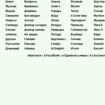
Книги
Вопросы
Земля
Религия
Шахтёр
Музыка
Криминал
Азия-с
Музеи
Арена
Медиа
Дерибан
Города
Театр
Гольф
Смишное
Беспредел
Вода
Статистика
Футбол
Опросы
Ахтунг
Огонь
Президент
Мундиа
Свобода
Донецк сегодня
Воздух
Премьер
Лига Е
Сказки
Донецк завтра
Природы
Губернатор
Лига Ч
reklama
Их нравы
Погода
Выборы
Евро
Друзья
Говорят
Картинки с
Голова
Кличко
Рассылка
Письма
Глобус
Столица
Хоккей
Донецкий
Афиша
In English
Итоги
Баскет
вКонтакте
|
в FaceBook
|
в Одноклассниках
|
в LiveJour