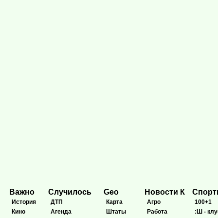
Важно
Случилось
Geo
Новости К
Спор
История
ДТП
Карта
Агро
100+1
Кино
Агенда
Штаты
Работа
:Ш - клу