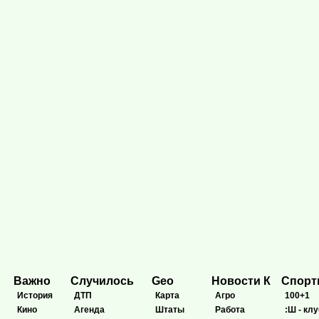
Важно
Случилось
Geo
Новости К
Спор
История
ДТП
Карта
Агро
100+1
Кино
Агенда
Штаты
Работа
:Ш - клу