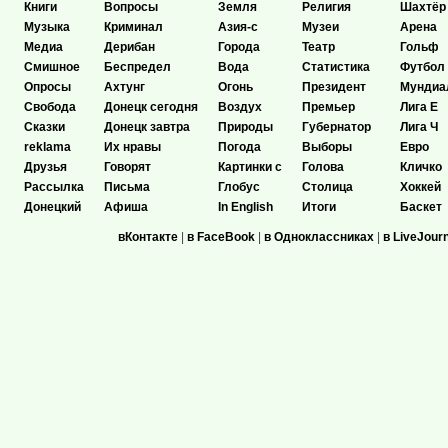
Книги
Вопросы
Земля
Религия
Шахтёр
Музыка
Криминал
Азия-с
Музеи
Арена
Медиа
Дерибан
Города
Театр
Гольф
Смишное
Беспредел
Вода
Статистика
Футбол
Опросы
Ахтунг
Огонь
Президент
Мундиа
Свобода
Донецк сегодня
Воздух
Премьер
Лига Е
Сказки
Донецк завтра
Природы
Губернатор
Лига Ч
reklama
Их нравы
Погода
Выборы
Евро
Друзья
Говорят
Картинки с
Голова
Кличко
Рассылка
Письма
Глобус
Столица
Хоккей
Донецкий
Афиша
In English
Итоги
Баскет
вКонтакте
|
в FaceBook
|
в Одноклассниках
|
в LiveJour