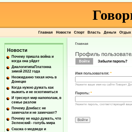
Говор
Главная
Новости
Спорт
Власть
Деньги
Отдых
Главная
Новости
Профиль пользовате
Почему пришла война и
когда она уйдет
Войти
Забыли пароль?
ДиалогитипаПлатонна
зимой 2022 года
Имя пользователя:
*
Неожиданно тихая ночь в
Донецке
Укажите ваше имя на сайте Говорит До
Когда нужно думать как
выжить и не оскотиниться
Пароль:
*
И треснул мир напополам, в
семье разлом
Укажите пароль, соответствующий ваш
Почему Донбасс не
замечали и не замечают?
Почему не надо думать, что
Зеленский - голубь мира
Сказка о медведе и