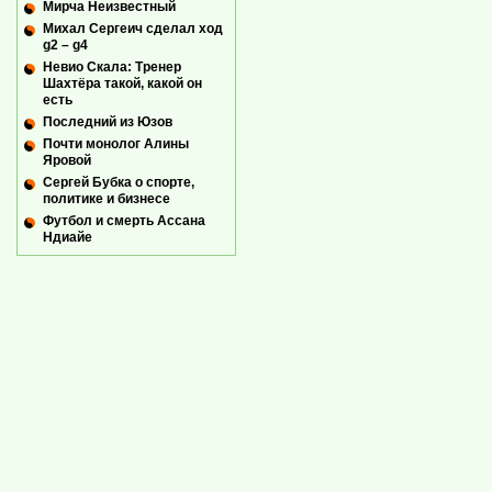
Мирча Неизвестный
Михал Сергеич сделал ход
g2 – g4
Невио Скала: Тренер
Шахтёра такой, какой он
есть
Последний из Юзов
Почти монолог Алины
Яровой
Сергей Бубка о спорте,
политике и бизнесе
Футбол и смерть Ассана
Ндиайе