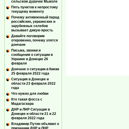
сельском дурачке Мыколе
Пять пунктов к непростому
текущему моменту
Почему антивоенный парад
российских, украинских и
зарубежных селебов
вызывает дикую ярость
Давайте поговорим
откровенно, почему злятся
дончане
Письма, звонки и
сообщения о ситуации в
Украине и Донецке 26
февраля
Дончане о ситуации в Киеве
25 февраля 2022 года
Ситуация в Донецке и
области 23 февраля 2022
года
Что нужно для любви
Кто такая фосса с
Мадагаскара
ДНР и ЛНР Ситуация в
Донецке и области 21 и 22
февраля 2022 года
Владимир Путин объявил о
признании ДНР и ЛНР