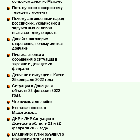
сельском дурачке Мыколе
Пять пунктов к непростому
текущему моменту
Почему антивоенный парад
российских, украинских и
зарубежных селебов
вызывает дикую ярость
Давайте поговорим
откровенно, почему злятся
дончане
Письма, звонки и
сообщения о ситуации в
Украине и Донецке 26
февраля
Дончане о ситуации в Киеве
25 февраля 2022 года
Ситуация в Донецке и
области 23 февраля 2022
года
Что нужно для любви
Кто такая фосса с
Мадагаскара
ДНР и ЛНР Ситуация в
Донецке и области 21 и 22
февраля 2022 года
Владимир Путин объявил о
признании ДНР и ЛНР