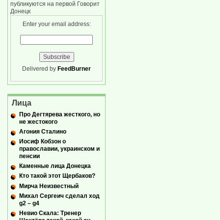
публикуются на первой Говорит
Донецк
Enter your email address:
Delivered by
FeedBurner
Лица
Про Дегтярева жесткого, но
не жестокого
Агония Сталино
Иосиф Кобзон о
православии, украинском и
пенсии
Каменные лица Донецка
Кто такой этот Щербаков?
Мирча Неизвестный
Михал Сергеич сделал ход
g2 – g4
Невио Скала: Тренер