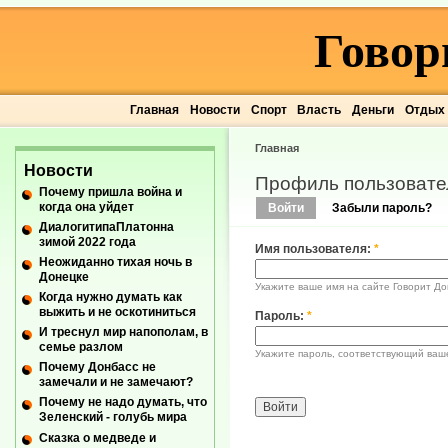
Говор
Главная
Новости
Спорт
Власть
Деньги
Отдых
Главная
Новости
Профиль пользовате
Почему пришла война и
когда она уйдет
Войти
Забыли пароль?
ДиалогитипаПлатонна
зимой 2022 года
Имя пользователя:
*
Неожиданно тихая ночь в
Донецке
Укажите ваше имя на сайте Говорит До
Когда нужно думать как
выжить и не оскотиниться
Пароль:
*
И треснул мир напополам, в
семье разлом
Укажите пароль, соответствующий ваш
Почему Донбасс не
замечали и не замечают?
Почему не надо думать, что
Зеленский - голубь мира
Сказка о медведе и