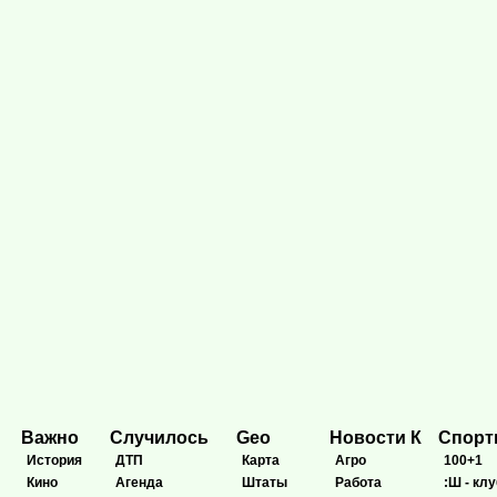
Важно
Случилось
Geo
Новости К
Спор
История
ДТП
Карта
Агро
100+1
Кино
Агенда
Штаты
Работа
:Ш - клу