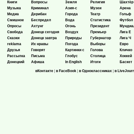
Книги
Вопросы
Земля
Религия
Шахтёр
Музыка
Криминал
Азия-с
Музеи
Арена
Медиа
Дерибан
Города
Театр
Гольф
Смишное
Беспредел
Вода
Статистика
Футбол
Опросы
Ахтунг
Огонь
Президент
Мундиа
Свобода
Донецк сегодня
Воздух
Премьер
Лига Е
Сказки
Донецк завтра
Природы
Губернатор
Лига Ч
reklama
Их нравы
Погода
Выборы
Евро
Друзья
Говорят
Картинки с
Голова
Кличко
Рассылка
Письма
Глобус
Столица
Хоккей
Донецкий
Афиша
In English
Итоги
Баскет
вКонтакте
|
в FaceBook
|
в Одноклассниках
|
в LiveJour