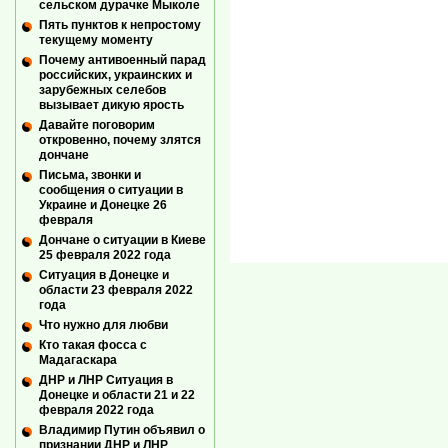
сельском дурачке Мыколе
Пять пунктов к непростому
текущему моменту
Почему антивоенный парад
российских, украинских и
зарубежных селебов
вызывает дикую ярость
Давайте поговорим
откровенно, почему злятся
дончане
Письма, звонки и
сообщения о ситуации в
Украине и Донецке 26
февраля
Дончане о ситуации в Киеве
25 февраля 2022 года
Ситуация в Донецке и
области 23 февраля 2022
года
Что нужно для любви
Кто такая фосса с
Мадагаскара
ДНР и ЛНР Ситуация в
Донецке и области 21 и 22
февраля 2022 года
Владимир Путин объявил о
признании ДНР и ЛНР