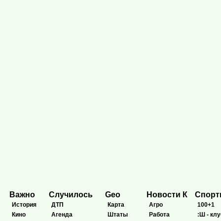
Важно
Случилось
Geo
Новости К
Спор
История
ДТП
Карта
Агро
100+1
Кино
Агенда
Штаты
Работа
:Ш - клу