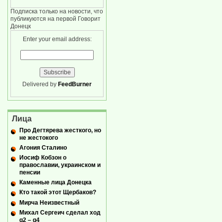
Подписка только на новости, что
публикуются на первой Говорит
Донецк
Enter your email address:
Delivered by
FeedBurner
Лица
Про Дегтярева жесткого, но
не жестокого
Агония Сталино
Иосиф Кобзон о
православии, украинском и
пенсии
Каменные лица Донецка
Кто такой этот Щербаков?
Мирча Неизвестный
Михал Сергеич сделал ход
g2 – g4