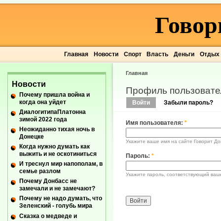
Говор
Главная
Новости
Спорт
Власть
Деньги
Отдых
Главная
Новости
Профиль пользовате
Почему пришла война и
когда она уйдет
Войти
Забыли пароль?
ДиалогитипаПлатонна
зимой 2022 года
Имя пользователя:
*
Неожиданно тихая ночь в
Донецке
Укажите ваше имя на сайте Говорит До
Когда нужно думать как
выжить и не оскотиниться
Пароль:
*
И треснул мир напополам, в
семье разлом
Укажите пароль, соответствующий ваш
Почему Донбасс не
замечали и не замечают?
Почему не надо думать, что
Зеленский - голубь мира
Сказка о медведе и