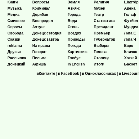
Книги
Вопросы
Земля
Религия
Шахтёр
Музыка
Криминал
Азия-с
Музеи
Арена
Медиа
Дерибан
Города
Театр
Гольф
Смишное
Беспредел
Вода
Статистика
Футбол
Опросы
Ахтунг
Огонь
Президент
Мундиа
Свобода
Донецк сегодня
Воздух
Премьер
Лига Е
Сказки
Донецк завтра
Природы
Губернатор
Лига Ч
reklama
Их нравы
Погода
Выборы
Евро
Друзья
Говорят
Картинки с
Голова
Кличко
Рассылка
Письма
Глобус
Столица
Хоккей
Донецкий
Афиша
In English
Итоги
Баскет
вКонтакте
|
в FaceBook
|
в Одноклассниках
|
в LiveJour