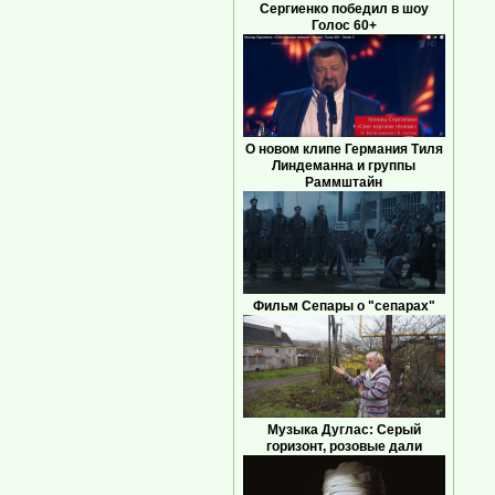
Сергиенко победил в шоу
Голос 60+
О новом клипе Германия Тиля
Линдеманна и группы
Раммштайн
Фильм Сепары о "сепарах"
Музыка Дуглас: Серый
горизонт, розовые дали