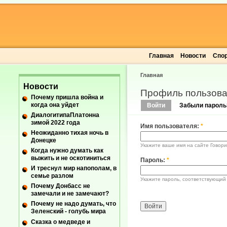
Главная
Новости
Спо
Главная
Новости
Профиль пользова
Почему пришла война и
когда она уйдет
Войти
Забыли пароль
ДиалогитипаПлатонна
зимой 2022 года
Имя пользователя:
*
Неожиданно тихая ночь в
Донецке
Укажите ваше имя на сайте Говори
Когда нужно думать как
выжить и не оскотиниться
Пароль:
*
И треснул мир напополам, в
семье разлом
Укажите пароль, соответствующий
Почему Донбасс не
замечали и не замечают?
Почему не надо думать, что
Зеленский - голубь мира
Сказка о медведе и