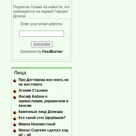
Подписка только на новости, что
публикуются на первой Говорит
Донецк
Enter your email address:
Delivered by
FeedBurner
Лица
Про Дегтярева жесткого, но
не жестокого
Агония Сталино
Иосиф Кобзон о
православии, украинском и
пенсии
Каменные лица Донецка
Кто такой этот Щербаков?
Мирча Неизвестный
Михал Сергеич сделал ход
g2 – g4