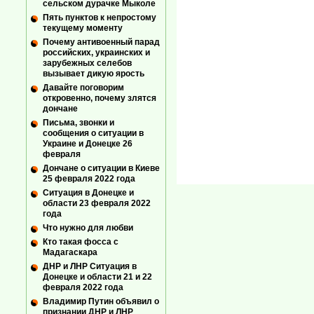
сельском дурачке Мыколе
Пять пунктов к непростому
текущему моменту
Почему антивоенный парад
российских, украинских и
зарубежных селебов
вызывает дикую ярость
Давайте поговорим
откровенно, почему злятся
дончане
Письма, звонки и
сообщения о ситуации в
Украине и Донецке 26
февраля
Дончане о ситуации в Киеве
25 февраля 2022 года
Ситуация в Донецке и
области 23 февраля 2022
года
Что нужно для любви
Кто такая фосса с
Мадагаскара
ДНР и ЛНР Ситуация в
Донецке и области 21 и 22
февраля 2022 года
Владимир Путин объявил о
признании ДНР и ЛНР