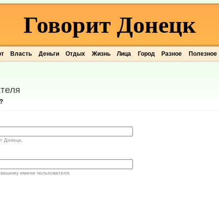
Говорит Донецк
рт
Власть
Деньги
Отдых
Жизнь
Лица
Город
Разное
Полезное
теля
?
т Донецк.
 вашему имени пользователя.