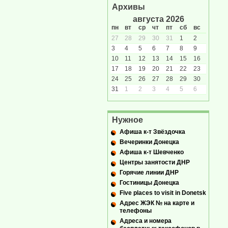
Архивы
августа 2026
пн
вт
ср
чт
пт
сб
вс
27
28
29
30
31
1
2
3
4
5
6
7
8
9
10
11
12
13
14
15
16
17
18
19
20
21
22
23
24
25
26
27
28
29
30
31
1
2
3
4
5
6
Нужное
Афиша к-т Звёздочка
Вечеринки Донецка
Афиша к-т Шевченко
Центры занятости ДНР
Горячие линии ДНР
Гостиницы Донецка
Five places to visit in Donetsk
Адрес ЖЭК № на карте и
телефоны
Адреса и номера