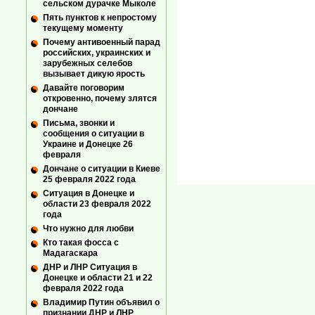
сельском дурачке Мыколе
Пять пунктов к непростому
текущему моменту
Почему антивоенный парад
российских, украинских и
зарубежных селебов
вызывает дикую ярость
Давайте поговорим
откровенно, почему злятся
дончане
Письма, звонки и
сообщения о ситуации в
Украине и Донецке 26
февраля
Дончане о ситуации в Киеве
25 февраля 2022 года
Ситуация в Донецке и
области 23 февраля 2022
года
Что нужно для любви
Кто такая фосса с
Мадагаскара
ДНР и ЛНР Ситуация в
Донецке и области 21 и 22
февраля 2022 года
Владимир Путин объявил о
признании ДНР и ЛНР