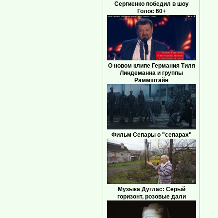
Сергиенко победил в шоу
Голос 60+
О новом клипе Германия Тиля
Линдеманна и группы
Раммштайн
Фильм Сепары о "сепарах"
Музыка Дуглас: Серый
горизонт, розовые дали