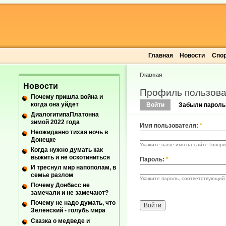
Главная
Новости
Спо
Главная
Новости
Профиль пользова
Почему пришла война и
когда она уйдет
Войти
Забыли пароль
ДиалогитипаПлатонна
зимой 2022 года
Имя пользователя:
*
Неожиданно тихая ночь в
Донецке
Укажите ваше имя на сайте Говори
Когда нужно думать как
выжить и не оскотиниться
Пароль:
*
И треснул мир напополам, в
семье разлом
Укажите пароль, соответствующий
Почему Донбасс не
замечали и не замечают?
Почему не надо думать, что
Зеленский - голубь мира
Сказка о медведе и