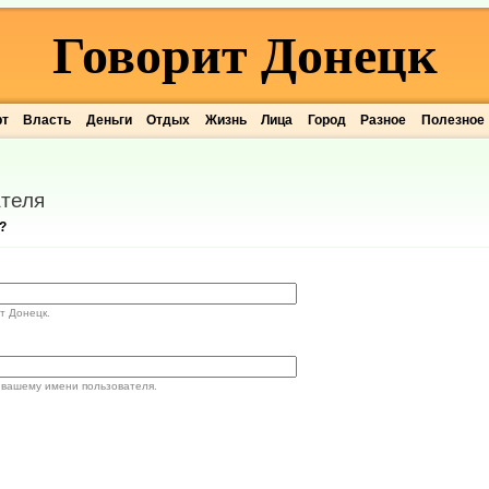
Говорит Донецк
рт
Власть
Деньги
Отдых
Жизнь
Лица
Город
Разное
Полезное
теля
?
т Донецк.
 вашему имени пользователя.