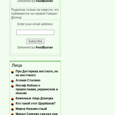
Delivered by
FeedBurner
Подписка только на новости, что
публикуются на первой Говорит
Донецк
Enter your email address:
Delivered by
FeedBurner
Лица
Про Дегтярева жесткого, но
не жестокого
Агония Сталино
Иосиф Кобзон о
православии, украинском и
пенсии
Каменные лица Донецка
Кто такой этот Щербаков?
Мирча Неизвестный
Михал Сергеич сделал ход