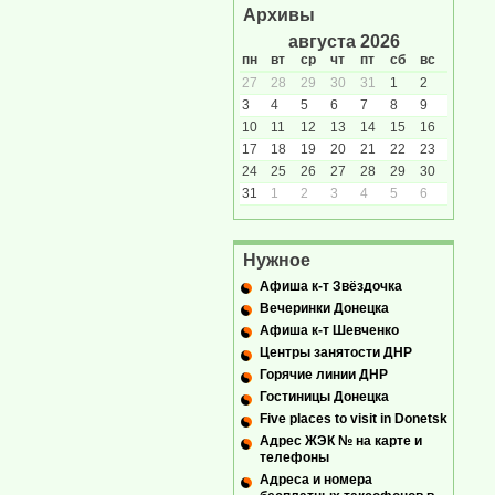
Архивы
августа 2026
пн
вт
ср
чт
пт
сб
вс
27
28
29
30
31
1
2
3
4
5
6
7
8
9
10
11
12
13
14
15
16
17
18
19
20
21
22
23
24
25
26
27
28
29
30
31
1
2
3
4
5
6
Нужное
Афиша к-т Звёздочка
Вечеринки Донецка
Афиша к-т Шевченко
Центры занятости ДНР
Горячие линии ДНР
Гостиницы Донецка
Five places to visit in Donetsk
Адрес ЖЭК № на карте и
телефоны
Адреса и номера