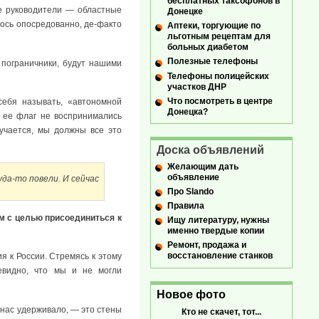
бесплатных таксофонов в
ые руководители — областные
Донецке
лось опосредованно, де-факто
Аптеки, торгующие по
льготным рецептам для
больных диабетом
Полезные телефоны
 пограничники, будут нашими
Телефоны полицейских
участков ДНР
Что посмотреть в центре
себя называть, «автономной
Донецка?
и ее флаг не воспринимались
учается, мы должны все это
Доска объявлений
Желающим дать
объявление
уда-то повели. И сейчас
Про Slando
Правила
м с целью присоединиться к
Ищу литературу, нужны
именно твердые копии
Ремонт, продажа и
восстановление станков
я к России. Стремясь к этому
евидно, что мы и не могли
Новое фото
нас удерживало, — это стены
Кто не скачет, тот...