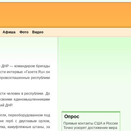
Афиша
Фото
Видео
 в ДНР — командиром бригады
сти интервью «Газете.Ru» он
опровозглашенные республики
ти человек в республике. До
со своими единомышленниками
ий ДНР.
угля, переоборудованном под
Опрос
не герб с двуглавым орлом,
Прямые контакты США и России
олка, камуфляжные штаны, за
Точно ускорят достижение мира