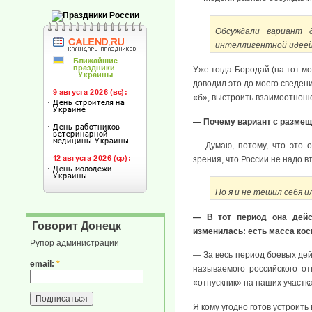
Обсуждали вариант д
интеллигентной идеей
Уже тогда Бородай (на тот м
доводил это до моего сведени
«б», выстроить взаимоотноше
— Почему вариант с размещ
— Думаю, потому, что это 
зрения, что России не надо в
Но я и не тешил себя 
— В тот период она дейст
Говорит Донецк
изменилась: есть масса кос
Рупор администрации
— За весь период боевых дейс
email:
*
называемого российского от
«отпускник» на наших участк
Я кому угодно готов устроит