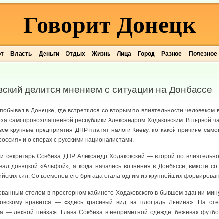
Говорит Донецк
рт
Власть
Деньги
Отдых
Жизнь
Лица
Город
Разное
Полезное
вский делится мнением о ситуации на Донбассе
побывал в Донецке, где встретился со вторым по влиятельности человеком
еза самопровозглашенной республики Александром Ходаковским. В первой ча
 все крупные предприятия ДНР платят налоги Киеву, по какой причине сам
россия» и о спорах с русскими националистами.
и секретарь Совбеза ДНР Александр Ходаковский — второй по влиятельнос
вал донецкой «Альфой», а когда начались волнения в Донбассе, вместе 
йских сил. Со временем его бригада стала одним из крупнейших формирован
ванным столом в просторном кабинете Ходаковского в бывшем здании мин
овскому нравится — «здесь красивый вид на площадь Ленина». На сте
ва — лесной пейзаж. Глава Совбеза в неприметной одежде: бежевая футб