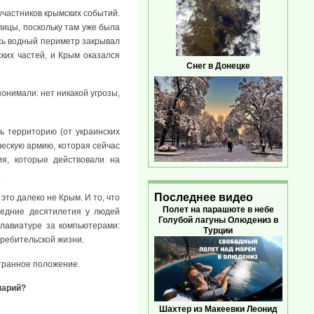
участников крымских событий.
лицы, поскольку там уже была
сь водный периметр закрывал
ких частей, и Крым оказался
Снег в Донецке
онимали: нет никакой угрозы,
ь территорию (от украинских
ческую армию, которая сейчас
я, которые действовали на
.
Последнее видео
это далеко не Крым. И то, что
Полет на парашюте в небе
ледние десятилетия у людей
Голубой лагуны Олюдениз в
лавиатуре за компьютерами:
Турции
ребительской жизни.
странное положение.
нарий?
Шахтер из Макеевки Леонид