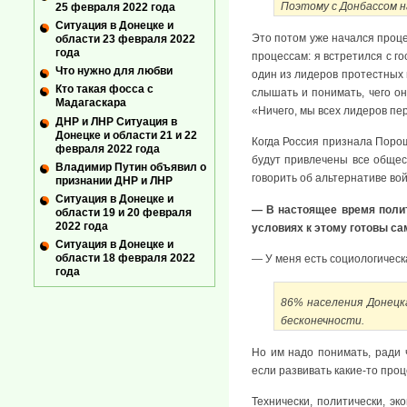
Поэтому с Донбассом н
25 февраля 2022 года
Ситуация в Донецке и
Это потом уже начался проце
области 23 февраля 2022
года
процессам: я встретился с г
Что нужно для любви
один из лидеров протестных 
Кто такая фосса с
слышать и понимать, чего он
Мадагаскара
«Ничего, мы всех лидеров пе
ДНР и ЛНР Ситуация в
Донецке и области 21 и 22
Когда Россия признала Порош
февраля 2022 года
будут привлечены все общес
Владимир Путин объявил о
говорить об альтернативе во
признании ДНР и ЛНР
Ситуация в Донецке и
— В настоящее время полит
области 19 и 20 февраля
2022 года
условиях к этому готовы са
Ситуация в Донецке и
области 18 февраля 2022
— У меня есть социологическ
года
86% населения Донецк
бесконечности.
Но им надо понимать, ради 
если развивать какие-то про
Технически, политически, э