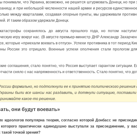
 понимали, что Украина, возможно, не решится штурмовать Донецк, но при 
раницу, и при небольшой численности нашей армии и ресурсов единственное,
Только между кварталами, создавая опорные пункты, мы удерживали противн
ей. И таким образом удержали Донецк.
атастрофы сохранялось до августа прошлого года, но потом наступил
ескую игру вокруг нас. (В августе премьер-министр ДНР Александр Захарче
е, которые «приехали воевать в отпуск». Успехи противника в тот период Ки
оны России это отрицало. Военные успехи ополчения стали прологом для
кие соглашения, стало понятно, что Россия выступает гарантом ситуации. 
отчасти сняло с нас напряженность и ответственность. Стало понятно, что до
России формально, но подтолкнули ее к принятию политического решения в
 Украины были все шансы нас раздавить, и дотянули ситуацию, поставил
принимайте какое-то решение.
ать, они будут воевать»
х идеологов популярна теория, согласно которой Донбасс не присоедин
 которого практически единодушно выступали за присоединение, у ва
 такой точкой зрения?