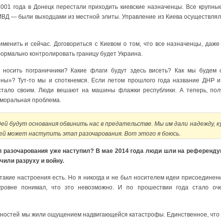
2001 года в Донецк перестали приходить киевские назначенцы. Все крупн
 МВД — были выходцами из местной элиты. Управление из Киева осуществля
именить и сейчас. Договориться с Киевом о том, что все назначенцы, даже
ормально контролировать границу будет Украина.
 носить пограничники? Какие флаги будут здесь висеть? Как мы будем 
ины»? Тут-то мы и споткнемся. Если летом прошлого года название ДНР 
 стало своим. Люди вешают на машины флажки республики. А теперь, пол
 моральная проблема.
дей будут основания обвинить нас в предательстве. Мы им дали надежду, к
ей может наступить этап разочарования. Вот этого я боюсь.
ап разочарования уже наступил? В мае 2014 года люди шли на референду
чили разруху и войну.
такие настроения есть. Но я никогда и не был носителем идеи присоединени
уровне понимал, что это невозможно. И по прошествии года стало оч
нностей мы жили ощущением надвигающейся катастрофы. Единственное, что 