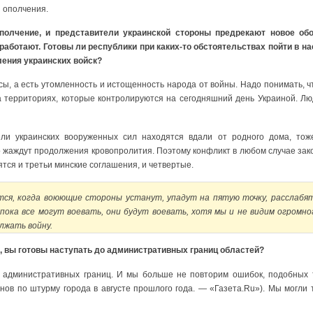
 ополчения.
олчение, и представители украинской стороны предрекают новое обо
работают. Готовы ли республики при каких-то обстоятельствах пойти в на
ления украинских войск?
ы, а есть утомленность и истощенность народа от войны. Надо понимать, 
на территориях, которые контролируются на сегодняшний день Украиной. Лю
ли украинских вооруженных сил находятся вдали от родного дома, тоже
о жаждут продолжения кровопролития. Поэтому конфликт в любом случае зак
ятся и третьи минские соглашения, и четвертые.
тся, когда воюющие стороны устанут, упадут на пятую точку, расслабя
пока все могут воевать, они будут воевать, хотя мы и не видим огромн
лжать войну.
, вы готовы наступать до административных границ областей?
 административных границ. И мы больше не повторим ошибок, подобных 
анов по штурму города в августе прошлого года. — «Газета.Ru»). Мы могли т