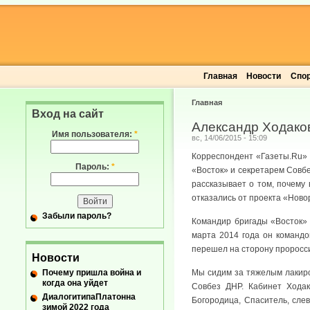
Главная
Новости
Спо
Главная
Вход на сайт
Александр Ходако
Имя пользователя:
*
вс, 14/06/2015 - 15:09
Корреспондент «Газеты.Ru» 
Пароль:
*
«Восток» и секретарем Совб
рассказывает о том, почему
отказались от проекта «Ново
Забыли пароль?
Командир бригады «Восток» 
марта 2014 года он командо
перешел на сторону проросси
Новости
Почему пришла война и
Мы сидим за тяжелым лакиро
когда она уйдет
Совбез ДНР. Кабинет Ходак
ДиалогитипаПлатонна
Богородица, Спаситель, сле
зимой 2022 года