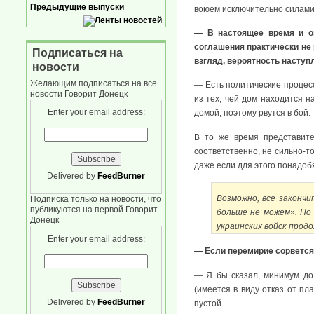
Предыдущие выпуски
воюем исключительно силами
— В настоящее время и оп
соглашения практически не 
Подписаться на
взгляд, вероятность наступ
новости
Желающим подписаться на все
— Есть политические процесс
новости Говорит Донецк
из тех, чей дом находится 
Enter your email address:
домой, поэтому рвутся в бой.
В то же время представите
соответственно, не сильно-т
даже если для этого понадоб
Delivered by
FeedBurner
Возможно, все закончи
Подписка только на новости, что
публикуются на первой Говорит
больше не можем». Но 
Донецк
украинских войск продо
Enter your email address:
— Если перемирие сорвется
— Я бы сказал, минимум до
(имеется в виду отказ от пл
Delivered by
FeedBurner
пустой.