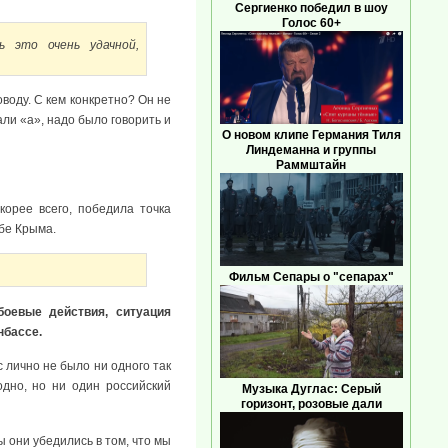
Сергиенко победил в шоу
Голос 60+
ь это очень удачной,
воду. С кем конкретно? Он не
али «а», надо было говорить и
О новом клипе Германия Тиля
Линдеманна и группы
Раммштайн
орее всего, победила точка
ьбе Крыма.
Фильм Сепары о "сепарах"
боевые действия, ситуация
нбассе.
с лично не было ни одного так
одно, но ни один российский
Музыка Дуглас: Серый
горизонт, розовые дали
 они убедились в том, что мы