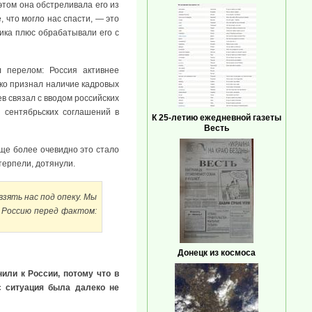
этом она обстреливала его из
 что могло нас спасти, — это
ика плюс обрабатывали его с
 перелом: Россия активнее
нко признал наличие кадровых
ев связал с вводом российских
 сентябрьских соглашений в
К 25-летию ежедневной газеты
Весть
Еще более очевидно это стало
терпели, дотянули.
зять нас под опеку. Мы
и Россию перед фактом:
Донецк из космоса
или к России, потому что в
с ситуация была далеко не