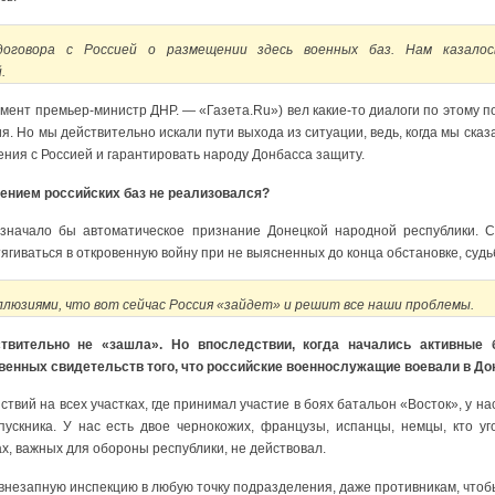
оговора с Россией о размещении здесь военных баз. Нам казалос
.
омент премьер-министр ДНР. — «Газета.Ru») вел какие-то диалоги по этому по
я. Но мы действительно искали пути выхода из ситуации, ведь, когда мы сказ
ния с Россией и гарантировать народу Донбасса защиту.
ением российских баз не реализовался?
означало бы автоматическое признание Донецкой народной республики. Ск
тягиваться в откровенную войну при не выясненных до конца обстановке, суд
иллюзиями, что вот сейчас Россия «зайдет» и решит все наши проблемы.
вительно не «зашла». Но впоследствии, когда начались активные 
венных свидетельств того, что российские военнослужащие воевали в До
твий на всех участках, где принимал участие в боях батальон «Восток», у на
пускника. У нас есть двое чернокожих, французы, испанцы, немцы, кто уг
ах, важных для обороны республики, не действовал.
ь внезапную инспекцию в любую точку подразделения, даже противникам, чтобы