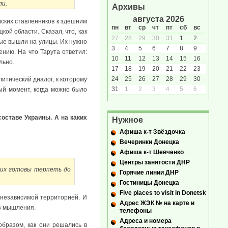
ли.
Архивы
августа 2026
вских ставленников к здешним
пн
вт
ср
чт
пт
сб
вс
ой области. Сказал, что, как
27
28
29
30
31
1
2
рые вышли на улицы. Их нужно
3
4
5
6
7
8
9
ению. На что Тарута ответил:
10
11
12
13
14
15
16
льно.
17
18
19
20
21
22
23
24
25
26
27
28
29
30
итический диалог, к которому
31
1
2
3
4
5
6
ый момент, когда можно было
оставе Украины. А на каких
Нужное
Афиша к-т Звёздочка
Вечеринки Донецка
Афиша к-т Шевченко
Центры занятости ДНР
них готовы терпеть до
Горячие линии ДНР
Гостиницы Донецка
Five places to visit in Donetsk
 независимой территорией. И
Адрес ЖЭК № на карте и
аз мышления.
телефоны
Адреса и номера
образом, как они решались в