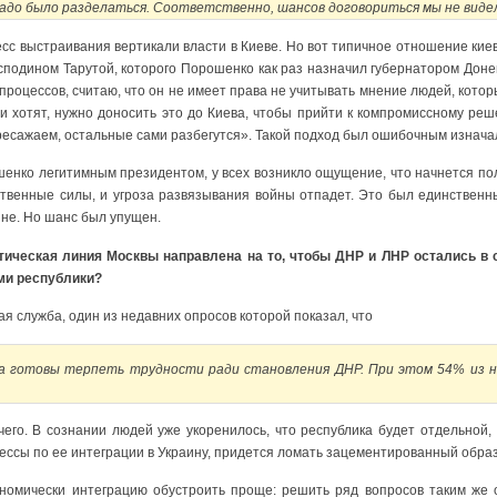
адо было разделаться. Соответственно, шансов договориться мы не виде
сс выстраивания вертикали власти в Киеве. Но вот типичное отношение кие
осподином Тарутой, которого Порошенко как раз назначил губернатором Донецк
процессов, считаю, что он не имеет права не учитывать мнение людей, кото
и хотят, нужно доносить это до Киева, чтобы прийти к компромиссному реш
ресажаем, остальные сами разбегутся». Такой подход был ошибочным изнача
енко легитимным президентом, у всех возникло ощущение, что начнется пол
твенные силы, и угроза развязывания войны отпадет. Это был единственн
йне. Но шанс был упущен.
ическая линия Москвы направлена на то, чтобы ДНР и ЛНР остались в с
ми республики?
ая служба, один из недавних опросов которой показал, что
а готовы терпеть трудности ради становления ДНР. При этом 54% из 
чего. В сознании людей уже укоренилось, что республика будет отдельной,
цессы по ее интеграции в Украину, придется ломать зацементированный обр
кономически интеграцию обустроить проще: решить ряд вопросов таким же 