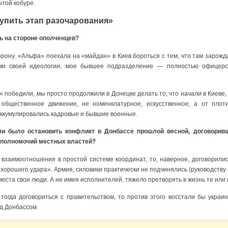
ытой кобуре.
упить этап разочарования»
ь на стороне ополченцев?
рону. «Альфа» поехала на «майдан» в Киев бороться с тем, что там зарожд
ми своей идеологии, мое бывшее подразделение — полностью офицерс
» победили, мы просто продолжили в Донецке делать то, что начали в Киеве, 
 общественное движение, не номенклатурное, искусственное, а от плот
 аккумулировались кадровые и бывшие военные.
и было остановить конфликт в Донбассе прошлой весной, договорив
 полномочий местных властей?
взаимоотношения в простой системе координат, то, наверное, договорилис
 хорошего удара». Армия, силовики практически не подчинялись (руководству 
места свои люди. А не имея исполнителей, тяжело претворять в жизнь те или
огда договориться с правительством, то против этого восстали бы украи
д Донбассом.