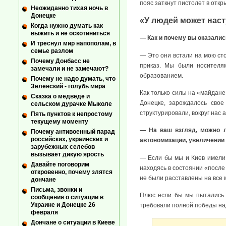
пояс заткнут пистолет в откр
Неожиданно тихая ночь в
Донецке
«У людей может наст
Когда нужно думать как
выжить и не оскотиниться
— Как и почему вы оказалис
И треснул мир напополам, в
семье разлом
— Это они встали на мою сто
Почему Донбасс не
приказ. Мы были носителя
замечали и не замечают?
образованием.
Почему не надо думать, что
Зеленский - голубь мира
Как только силы на «майдане
Сказка о медведе и
Донецке, зарождалось свое
сельском дурачке Мыколе
структурировали, вокруг нас
Пять пунктов к непростому
текущему моменту
— На ваш взгляд, можно л
Почему антивоенный парад
российских, украинских и
автономизации, увеличении
зарубежных селебов
вызывает дикую ярость
— Если бы мы и Киев имели 
Давайте поговорим
находясь в состоянии «после
откровенно, почему злятся
не были расставлены на все 
дончане
Письма, звонки и
Плюс если бы мы пытались т
сообщения о ситуации в
Украине и Донецке 26
требовали полной победы на
февраля
Дончане о ситуации в Киеве