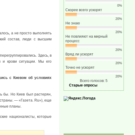
0%
Скорее всего ускорят
20%
Не знаю
20%
алось, а не просто выполнять
Не повлияют на мирный
кий состав, люди с высшим
процесс
20%
Вряд ли ускорят
перегруппировались. Здесь, в
и и крови ситуации. Мы его
20%
Точно не ускорят
20%
шись с Киевом об условиях
Всего голосов: 5
Старые опросы
ь бы. Но Киев был растерян,
страны. — «Газета. Ru»), еще
 иные планы.
нские националисты, которые