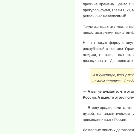
прежние времена. Где-то с 
прокурор, судья, главы СБУ,
регион был независимый.
Такую же практику можно пр
представителями, при этом ф
Но вот какую форму станут
республикой в составе Укра
людьми, то теперь все это
дезавуировать. Для меня это
И я чувствую, что у лю
начнем петлять. У люд
— А вы не думаете, что эт
России. А вместо этого полу
— Я могу предположить, что 
душой, на аналитическом 
присоединиться к России.
До первых минских договоре