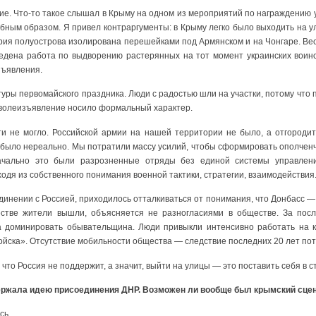
е. Что-то такое слышал в Крыму на одном из мероприятий по награждению 
бным образом. Я привел контраргументы: в Крыму легко было выходить на у
ория полуострова изолирована перешейками под Армянском и на Чонгаре. Ве
едена работа по выдворению растерянных на тот момент украинских воинс
зъявления.
уры первомайского праздника. Люди с радостью шли на участки, потому что п
, волеизъявление носило формальный характер.
и не могло. Российской армии на нашей территории не было, а отгородит
 было нереально. Мы потратили массу усилий, чтобы сформировать ополчен
ачально это были разрозненные отряды без единой системы управлени
ходя из собственного понимания военной тактики, стратегии, взаимодействия
динении с Россией, приходилось отталкиваться от понимания, что Донбасс — 
естве жители вышли, объясняется не разногласиями в обществе. За пос
ла доминировать обывательщина. Люди привыкли интенсивно работать на к
йска». Отсутствие мобильности общества — следствие последних 20 лет пот
, что Россия не поддержит, а значит, выйти на улицы — это поставить себя в 
держала идею присоединения ДНР. Возможен ли вообще был крымский сце
сь.