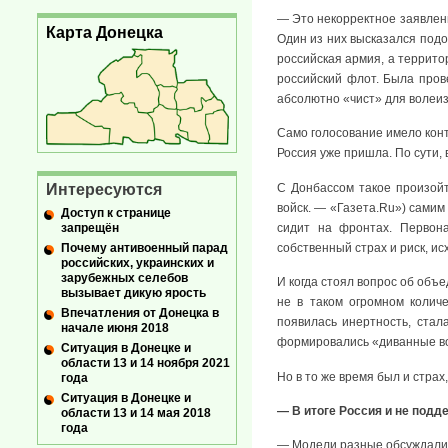
— Это некорректное заявлени
Карта Донецка
Один из них высказался подо
российская армия, а террит
российский флот. Была пров
абсолютно «чист» для волеи
Само голосование имело конт
Россия уже пришла. По сути
Интересуются
С Донбассом такое произойт
войск. — «Газета.Ru») самим
Доступ к странице
запрещён
сидит на фронтах. Первон
Почему антивоенный парад
собственный страх и риск, ис
российских, украинских и
зарубежных селебов
И когда стоял вопрос об объе
вызывает дикую ярость
не в таком огромном колич
Впечатления от Донецка в
появилась инертность, ста
начале июня 2018
формировались «диванные во
Ситуация в Донецке и
области 13 и 14 ноября 2021
Но в то же время был и страх
года
Ситуация в Донецке и
— В итоге Россия и не под
области 13 и 14 мая 2018
года
— Модели разные обсуждали