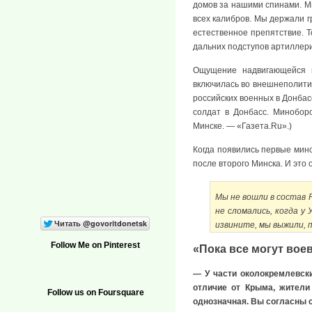
домов за нашими спинами. Мы
всех калибров. Мы держали г
естественное препятствие. 
дальних подступов артиллери
Ощущение надвигающейся к
включилась во внешнеполитич
российских военных в Донбасс
солдат в Донбасс. Минобор
Минске. — «Газета.Ru».)
Когда появились первые минс
после второго Минска. И это 
Мы не вошли в состав 
не сломались, когда у
извините, мы выжили, 
Follow Me on Pinterest
«Пока все могут воев
— У части околокремлевски
отличие от Крыма, жители
Follow us on Foursquare
однозначная. Вы согласны с