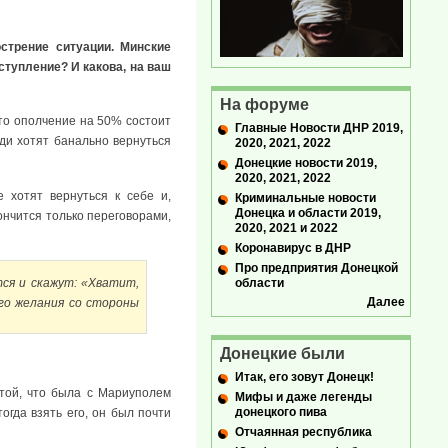
стрение ситуации. Минские
ступление? И какова, на ваш
На форуме
что ополчение на 50% состоит
Главные Новости ДНР 2019,
ди хотят банально вернуться
2020, 2021, 2022
Донецкие новости 2019,
2020, 2021, 2022
 хотят вернуться к себе и,
Криминальные новости
Донецка и области 2019,
ончится только переговорами,
2020, 2021 и 2022
Коронавирус в ДНР
Про предприятия Донецкой
области
тся и скажут: «Хватит,
Далее
ого желания со стороны
Донецкие были
Итак, его зовут Донецк!
той, что была с Мариуполем
Мифы и даже легенды
донецкого пива
огда взять его, он был почти
Отчаянная республика