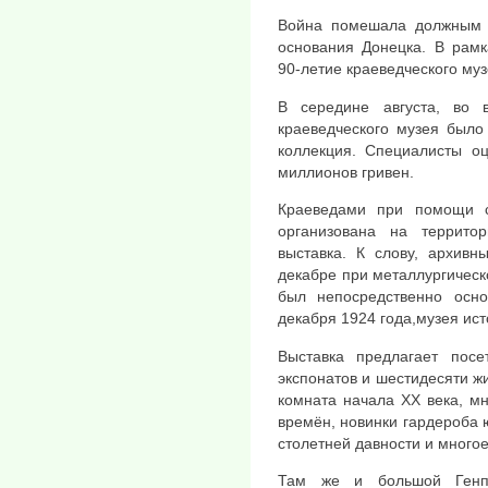
Война помешала должным о
основания Донецка. В рамк
90-летие краеведческого му
В середине августа, во 
краеведческого музея было
коллекция. Специалисты о
миллионов гривен.
Краеведами при помощи 
организована на террито
выставка. К слову, архивн
декабре при металлургическ
был непосредственно осн
декабря 1924 года,музея ист
Выставка предлагает пос
экспонатов и шестидесяти ж
комната начала ХХ века, мн
времён, новинки гардероба 
столетней давности и многое
Там же и большой Генп