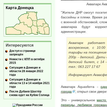
Аквапарк Ак
Карта Донецка
"Жители ДНР смогут посети
бассейны и пляжи. Время раб
с военной обстановкой, сло
аквапарка будут коррек
администрации.
Аквапарк работае
Интересуются
воскресение, с 10:0
Доступ к странице
тарифы на посещение а
запрещён
200р - детский. Дети 
Новости с КПП в октябре
детский билет, с 14 
2015
тел.: 063 227 17 67
Ситуация в Донецке и
области 28 января 2022
Информирует Аквасфе
года
Ситуация в Донецке и
области 13 и 14 ноября 2021
Аквапарк Aquasferra -
одн
года
города
, открыл свои двер
После Дубаев Шахтёр
снова едет на Кубок Солнца
Это - универсальное
место
периоды, любимое горожан