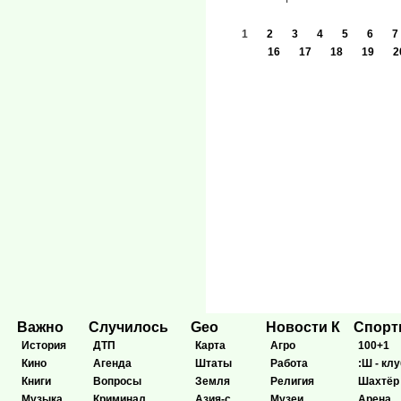
1
2
3
4
5
6
7
16
17
18
19
2
Важно
Случилось
Geo
Новости К
Спор
История
ДТП
Карта
Агро
100+1
Кино
Агенда
Штаты
Работа
:Ш - клу
Книги
Вопросы
Земля
Религия
Шахтёр
Музыка
Криминал
Азия-с
Музеи
Арена