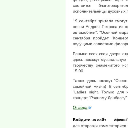
состоится благотоворит
исполнительницы духовных п
19 сентября зрители смогут
песни Андрея Петрова из з
автомобиля", "Осенний мараф
сентября пройдет "Концер
ведущими солистами филар
Раньше всех свои двери от
здесь покажут музыкальную
творчеству знаменитого и
15:00.
Также здесь покажут "Осен
семейной жизни) 6 сентяб
"Ladies night. Только для
концерт "Родному Донбассу" 
Отсюда
Войдите на сайт
Афиша
для отправки комментариев