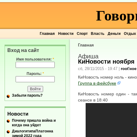
Говор
Главная
Новости
Спорт
Власть
Деньги
Отдых
Главная
Вход на сайт
Афиша
Имя пользователя:
*
КиНовости ноября
сб, 28/11/2015 - 19:47
|
root'ное
Пароль:
*
КиНовость номер ноль - кино
Группа в фейсбуке
КиНовость номер один - та
Забыли пароль?
сеансе в 18:40
Новости
Почему пришла война и
когда она уйдет
ДиалогитипаПлатонна
зимой 2022 года