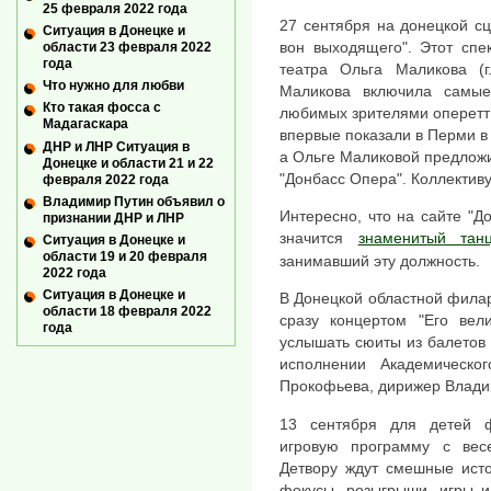
25 февраля 2022 года
27 сентября на донецкой с
Ситуация в Донецке и
вон выходящего". Этот спе
области 23 февраля 2022
года
театра Ольга Маликова (г
Что нужно для любви
Маликова включила самы
Кто такая фосса с
любимых зрителями оперетт
Мадагаскара
впервые показали в Перми в
ДНР и ЛНР Ситуация в
а Ольге Маликовой предлож
Донецке и области 21 и 22
"Донбасс Опера". Коллективу
февраля 2022 года
Владимир Путин объявил о
Интересно, что на сайте "Д
признании ДНР и ЛНР
значится
знаменитый тан
Ситуация в Донецке и
области 19 и 20 февраля
занимавший эту должность.
2022 года
Ситуация в Донецке и
В Донецкой областной филар
области 18 февраля 2022
сразу концертом "Его вели
года
услышать сюиты из балетов 
исполнении Академическо
Прокофьева, дирижер Влади
13 сентября для детей ф
игровую программу с вес
Детвору ждут смешные исто
фокусы, розыгрыши, игры и