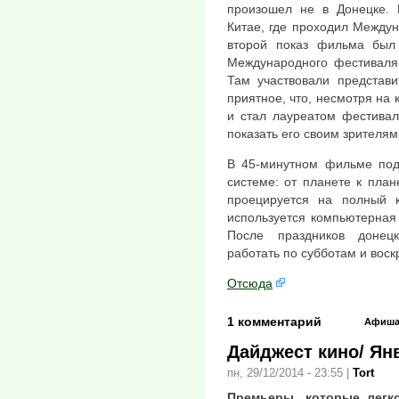
произошел не в Донецке.
Китае, где проходил Между
второй показ фильма был
Международного фестиваля
Там участвовали представи
приятное, что, несмотря на
и стал лауреатом фестивал
показать его своим зрителям
В 45-минутном фильме под
системе: от планете к пла
проецируется на полный к
используется компьютерная
После праздников донец
работать по субботам и воск
Отсюда
1 комментарий
Афиш
Дайджест кино/ Ян
пн, 29/12/2014 - 23:55
|
Tort
Премьеры, которые легк