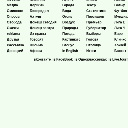
Медиа
Дерибан
Города
Театр
Гольф
Смишное
Беспредел
Вода
Статистика
Футбол
Опросы
Ахтунг
Огонь
Президент
Мундиа
Свобода
Донецк сегодня
Воздух
Премьер
Лига Е
Сказки
Донецк завтра
Природы
Губернатор
Лига Ч
reklama
Их нравы
Погода
Выборы
Евро
Друзья
Говорят
Картинки с
Голова
Кличко
Рассылка
Письма
Глобус
Столица
Хоккей
Донецкий
Афиша
In English
Итоги
Баскет
вКонтакте
|
в FaceBook
|
в Одноклассниках
|
в LiveJour