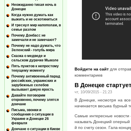
Неожиданно тихая ночь в
Донецке
Когда нужно думать как
выжить и не оскотиниться
И треснул мир напополам, в
семье разлом
Почему Донбасс не
замечали и не замечают?
Почему не надо думать, что
Зеленский - голубь мира
Сказка о медведе и
сельском дурачке Мыколе
Пять пунктов к непростому
Войдите на сайт
для отправ
текущему моменту
комментариев
Почему антивоенный парад
российских, украинских и
В Донецке стартуе
зарубежных селебов
вызывает дикую ярость
чт, 10/09/2015 - 21:23
Давайте поговорим
В Донецке, несмотря на вс
откровенно, почему злятся
дончане
начинается весьма бурный т
Письма, звонки и
сообщения о ситуации в
Самые интересные новости -
Украине и Донецке 26
называть Донецкий оперный т
февраля
й по счету сезон. Гала-конце
Дончане о ситуации в Киеве