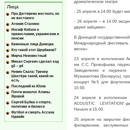
драматическом театре:
Лица
- 25 апреля в 14.00 будет м
Про Дегтярева жесткого, но
не жестокого
- 26 апреля – в 14.00 эксце
Агония Сталино
двумя зайцами».
Иосиф Кобзон о
православии, украинском и
В Донецкой государственной
пенсии
Международный фестиваль м
Каменные лица Донецка
весна»:
Кто такой этот Щербаков?
Мирча Неизвестный
23 апреля в исполнении Ак
Михал Сергеич сделал ход
им. С.С. Прокофьева, лаур
g2 – g4
Заводиленко и лауреата 
Невио Скала: Тренер
Музыкантова (Беларусь), пр
Шахтёра такой, какой он
есть
концерт №5 для фортепиан
Последний из Юзов
15.00.
Почти монолог Алины
Яровой
24 апреля в исполнении 
Сергей Бубка о спорте,
ACOUSTIC LEVITATION”-д
политике и бизнесе
Начало в 15.00.
Футбол и смерть Ассана
Ндиайе
25 апреля на закрытии фес
филармонии, заслуженных