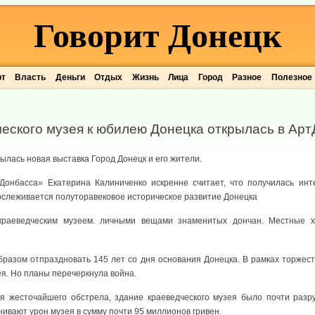
Говорит Донецк
рт
Власть
Деньги
Отдых
Жизнь
Лица
Город
Разное
Полезное
еского музея к юбилею Донецка открылась в Ар
ылась новая выставка Город Донецк и его жители.
Донбасса» Екатерина Калиниченко искренне считает, что получилась инте
ослеживается полуторавековое историческое развитие Донецка
краеведческим музеем. личными вещами знаменитых дончан. Местные х
азом отпраздновать 145 лет со дня основания Донецка. В рамках торжест
ея. Но планы перечеркнула война.
мя жесточайшего обстрела, здание краеведческого музея было почти раз
ивают урон музея в сумму почти 95 миллионов гривен.