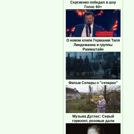
Сергиенко победил в шоу
Голос 60+
О новом клипе Германия Тиля
Линдеманна и группы
Раммштайн
Фильм Сепары о "сепарах"
Музыка Дуглас: Серый
горизонт, розовые дали