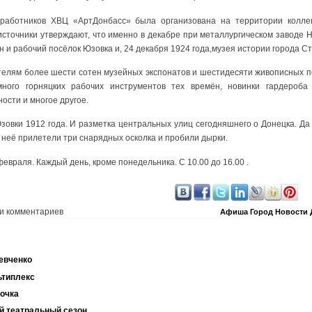
работников ХВЦ «АртДонбасс» была организована на территории коллег
 источники утверждают, что именно в декабре при металлургическом заводе 
 и рабочий посёлок Юзовка и, 24 декабря 1924 года,музея истории города Ст
телям более шести сотен музейных экспонатов и шестидесяти живописных п
ного горняцких рабочих инструментов тех времён, новинки гардероба
ости и многое другое.
овки 1912 года. И разметка центральных улиц сегодняшнего о Донецка. Да
в неё прилетели три снарядных осколка и пробили дырки.
евраля. Каждый день, кроме понедельника. С 10.00 до 16.00 .
и комментариев
Афиша
Город
Новости
евченко
ьтиплекс
очка
й театральный сезон