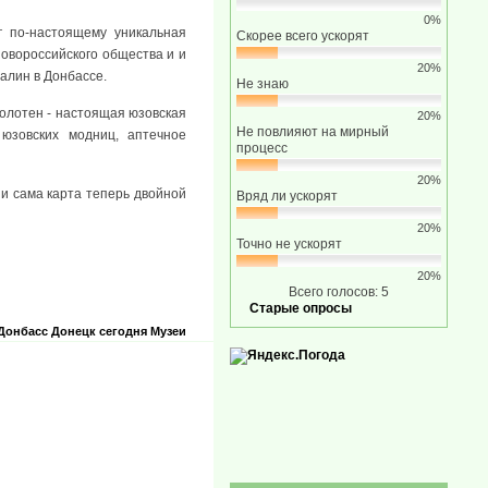
0%
 по-настоящему уникальная
Скорее всего ускорят
Новороссийского общества и и
20%
алин в Донбассе.
Не знаю
олотен - настоящая юзовская
20%
Не повлияют на мирный
 юзовских модниц, аптечное
процесс
20%
 и сама карта теперь двойной
Вряд ли ускорят
20%
Точно не ускорят
20%
Всего голосов: 5
Старые опросы
Донбасс
Донецк сегодня
Музеи