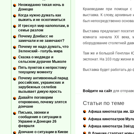
Неожиданно тихая ночь в
Краеведами при помощи с 
Донецке
выставка. К слову, архивные
Когда нужно думать как
выжить и не оскотиниться
был непосредственно основан
И треснул мир напополам, в
семье разлом
Выставка предлагает посети
Почему Донбасс не
комната начала ХХ века, м
замечали и не замечают?
оборудование столетней давн
Почему не надо думать, что
Зеленский - голубь мира
Там же и большой Генплан Юз
Сказка о медведе и
экспонат. На 103 году жизни 
сельском дурачке Мыколе
Пять пунктов к непростому
Выставка будет работать до ф
текущему моменту
Почему антивоенный парад
российских, украинских и
зарубежных селебов
Войдите на сайт
для отправк
вызывает дикую ярость
Давайте поговорим
откровенно, почему злятся
Статьи по теме
дончане
Афиша кинотеатра им. Ш
Письма, звонки и
сообщения о ситуации в
Афиша кинотеатров Мул
Украине и Донецке 26
февраля
Афиша кинотеатра Звёзд
Дончане о ситуации в Киеве
В Донецке стартует новы