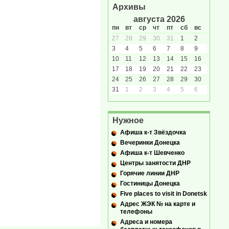
Архивы
августа 2026
пн
вт
ср
чт
пт
сб
вс
27
28
29
30
31
1
2
3
4
5
6
7
8
9
10
11
12
13
14
15
16
17
18
19
20
21
22
23
24
25
26
27
28
29
30
31
1
2
3
4
5
6
Нужное
Афиша к-т Звёздочка
Вечеринки Донецка
Афиша к-т Шевченко
Центры занятости ДНР
Горячие линии ДНР
Гостиницы Донецка
Five places to visit in Donetsk
Адрес ЖЭК № на карте и
телефоны
Адреса и номера