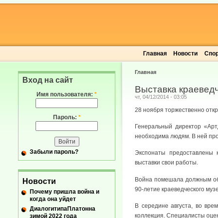
Главная
Новости
Спо
Главная
Вход на сайт
Выставка краеведч
Имя пользователя:
*
чт, 04/12/2014 - 03:05
28 ноября торжественно откр
Пароль:
*
Генеральный директор «Арт
необходима людям. В ней пр
Забыли пароль?
Экспонаты предоставлены 
выставки свои работы.
Война помешала должным обр
Новости
90-летие краеведческого муз
Почему пришла война и
когда она уйдет
В середине августа, во вре
ДиалогитипаПлатонна
коллекция. Специалисты оцен
зимой 2022 года