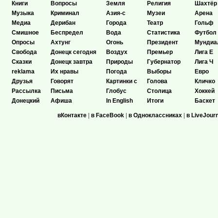
Книги
Вопросы
Земля
Религия
Шахтёр
Музыка
Криминал
Азия-с
Музеи
Арена
Медиа
Дерибан
Города
Театр
Гольф
Смишное
Беспредел
Вода
Статистика
Футбол
Опросы
Ахтунг
Огонь
Президент
Мундиа
Свобода
Донецк сегодня
Воздух
Премьер
Лига Е
Сказки
Донецк завтра
Природы
Губернатор
Лига Ч
reklama
Их нравы
Погода
Выборы
Евро
Друзья
Говорят
Картинки с
Голова
Кличко
Рассылка
Письма
Глобус
Столица
Хоккей
Донецкий
Афиша
In English
Итоги
Баскет
вКонтакте
|
в FaceBook
|
в Одноклассниках
|
в LiveJour