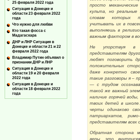
25 февраля 2022 года
просто механические
Ситуация в Донецке и
культа, но реальные
области 23 февраля 2022
словам которых п
года
учитывать их в повсе
Что нужно для любви
выполняешь в религио
Кто такая фосса с
Мадагаскара
важным фактором в во
ДНР и ЛНР Ситуация в
Донецке и области 21 и 22
Не упорствуя в 
февраля 2022 года
представителям другой
Владимир Путин объявил о
любят поговорить др
признании ДНР и ЛНР
положительных сторо
Ситуация в Донецке и
даже конкретно сво
области 19 и 20 февраля
2022 года
такие разговоры я – п
Ситуация в Донецке и
— с трудом осознава
области 18 февраля 2022
такой же важный элем
года
наличие горячей воды,
твоих детей в школе
черты одинаково сво
патриархатов, рим
представителям всех 
Обратная сторона м
веры, это внутрисе