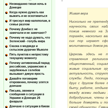
"
Неожиданно тихая ночь в
Донецке
Когда нужно думать как
Живая вера
выжить и не оскотиниться
И треснул мир напополам, в
Нисколько не претенд
семье разлом
научность своих наб
Почему Донбасс не
пожив немного на З
замечали и не замечают?
поражён, насколько ва
Почему не надо думать, что
сих пор играют сфо
Зеленский - голубь мира
молитвенных домов ре
Сказка о медведе и
сельском дурачке Мыколе
Церковь здесь не т
Пять пунктов к непростому
текущему моменту
справления религи
Почему антивоенный парад
общественный, социа
российских, украинских и
живые социальные гр
зарубежных селебов
актуальность, структу
вызывает дикую ярость
службы. Люди, посещ
Давайте поговорим
откровенно, почему злятся
друг с другом более 
дончане
быту, работе, отдыхе
Письма, звонки и
между всеми людьми 
сообщения о ситуации в
добродушные, члены о
Украине и Донецке 26
февраля
больше доверять и по
Дончане о ситуации в Киеве
своей общности. Свяще