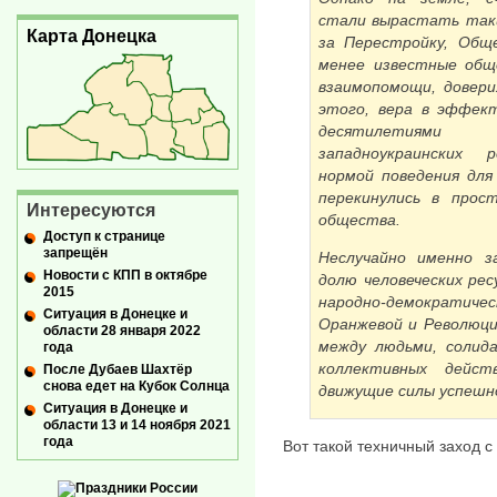
стали вырастать таки
Карта Донецка
за Перестройку, Общ
менее известные общ
взаимопомощи, довери
этого, вера в эффек
десятилетиями
западноукраинских 
нормой поведения для
перекинулись в прос
Интересуются
общества.
Доступ к странице
запрещён
Неслучайно именно з
Новости с КПП в октябре
долю человеческих рес
2015
народно-демократи
Ситуация в Донецке и
Оранжевой и Революци
области 28 января 2022
между людьми, солид
года
коллективных дейс
После Дубаев Шахтёр
снова едет на Кубок Солнца
движущие силы успешн
Ситуация в Донецке и
области 13 и 14 ноября 2021
года
Вот такой техничный заход с