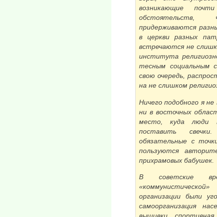
возникающие почт
обстоятельств,
придерживаются разны
в церкви разных пат
встречаются не слишк
института религиозн
тесным социальным с
свою очередь, распрос
на не слишком религи
Ничего подобного я не в
ни в восточных облас
место, куда люди 
поставить свечк
обязательные с точк
пользуются авторит
прихрамовых бабушек.
В советские вре
«коммунистической
организации были уг
самоорганизация нас
вышивки, спортивная