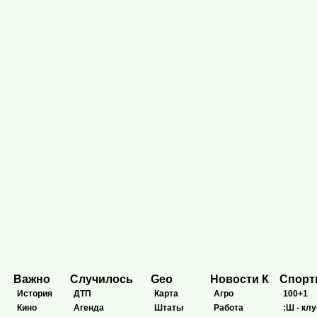
Важно
Случилось
Geo
Новости К
Спор
История
ДТП
Карта
Агро
100+1
Кино
Агенда
Штаты
Работа
:Ш - клу