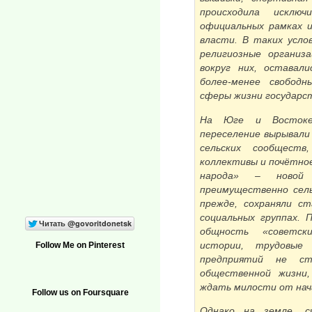
происходила исклю
официальных рамках 
власти. В таких усло
религиозные организ
вокруг них, оставал
более-менее свобод
сферы жизни государс
На Юге и Востоке 
переселение вырывали 
сельских сообщест
коллективы и почётно
народа» – новой 
преимущественно сель
прежде, сохраняли ст
социальных группах. 
общность «советск
истории, трудовые 
Follow Me on Pinterest
предприятий не ст
общественной жизни,
ждать милости от нач
Follow us on Foursquare
Однако на земле, с