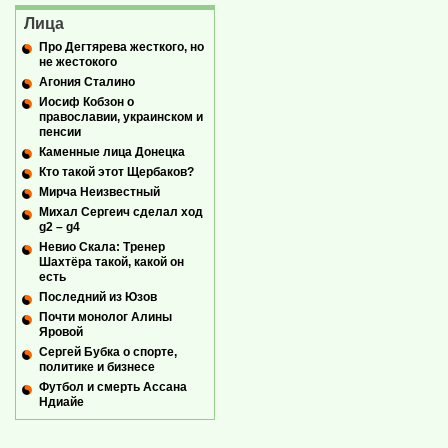
Лица
Про Дегтярева жесткого, но
не жестокого
Агония Сталино
Иосиф Кобзон о
православии, украинском и
пенсии
Каменные лица Донецка
Кто такой этот Щербаков?
Мирча Неизвестный
Михал Сергеич сделал ход
g2 – g4
Невио Скала: Тренер
Шахтёра такой, какой он
есть
Последний из Юзов
Почти монолог Алины
Яровой
Сергей Бубка о спорте,
политике и бизнесе
Футбол и смерть Ассана
Ндиайе