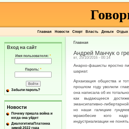
Говор
Главная
Новости
Спорт
Власть
Деньги
Отдых
Главная
Вход на сайт
Андрей Манчук о гр
Имя пользователя:
*
вт, 25/10/2016 - 00:14
Анархо-фашисты яростно пи
Пароль:
*
шариат.
Архаизация общества и тот
прошлом году уволили главу
Забыли пароль?
она написала об их тотально
как выдающееся достиже
эмансипативно-либертарной д
Новости
но наши галицкие гундяе
Почему пришла война и
мракобесие кого надо
когда она уйдет
индустриализации не понять
ДиалогитипаПлатонна
зимой 2022 года