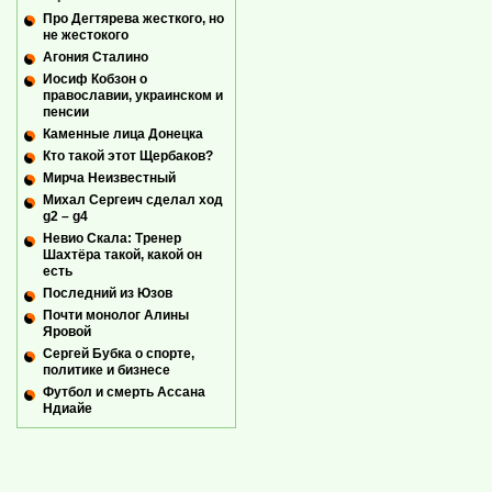
Про Дегтярева жесткого, но
не жестокого
Агония Сталино
Иосиф Кобзон о
православии, украинском и
пенсии
Каменные лица Донецка
Кто такой этот Щербаков?
Мирча Неизвестный
Михал Сергеич сделал ход
g2 – g4
Невио Скала: Тренер
Шахтёра такой, какой он
есть
Последний из Юзов
Почти монолог Алины
Яровой
Сергей Бубка о спорте,
политике и бизнесе
Футбол и смерть Ассана
Ндиайе