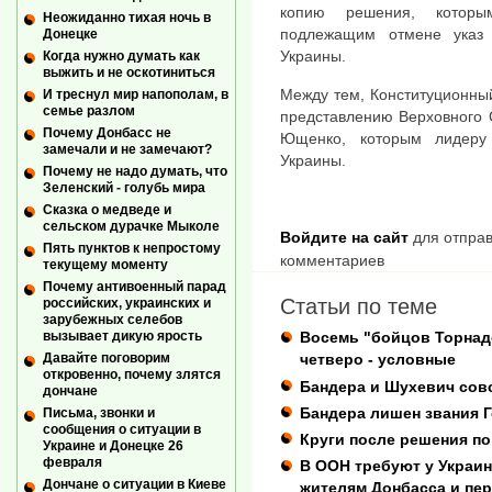
копию решения, котор
Неожиданно тихая ночь в
подлежащим отмене указ
Донецке
Украины.
Когда нужно думать как
выжить и не оскотиниться
Между тем, Конституционный
И треснул мир напополам, в
семье разлом
представлению Верховного 
Почему Донбасс не
Ющенко, которым лидеру
замечали и не замечают?
Украины.
Почему не надо думать, что
Зеленский - голубь мира
Сказка о медведе и
сельском дурачке Мыколе
Войдите на сайт
для отправ
Пять пунктов к непростому
комментариев
текущему моменту
Почему антивоенный парад
Статьи по теме
российских, украинских и
зарубежных селебов
вызывает дикую ярость
Восемь "бойцов Торнад
Давайте поговорим
четверо - условные
откровенно, почему злятся
Бандера и Шухевич совс
дончане
Бандера лишен звания Г
Письма, звонки и
сообщения о ситуации в
Круги после решения п
Украине и Донецке 26
февраля
В ООН требуют у Украи
Дончане о ситуации в Киеве
жителям Донбасса и пе