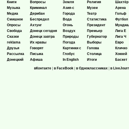
Книги
Вопросы
Земля
Религия
Шахтёр
Музыка
Криминал
Азия-с
Музеи
Арена
Медиа
Дерибан
Города
Театр
Гольф
Смишное
Беспредел
Вода
Статистика
Футбол
Опросы
Ахтунг
Огонь
Президент
Мундиа
Свобода
Донецк сегодня
Воздух
Премьер
Лига Е
Сказки
Донецк завтра
Природы
Губернатор
Лига Ч
reklama
Их нравы
Погода
Выборы
Евро
Друзья
Говорят
Картинки с
Голова
Кличко
Рассылка
Письма
Глобус
Столица
Хоккей
Донецкий
Афиша
In English
Итоги
Баскет
вКонтакте
|
в FaceBook
|
в Одноклассниках
|
в LiveJour