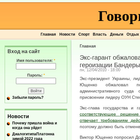
Говор
Главная
Новости
Спорт
Власть
Деньги
Отдых
Главная
Вход на сайт
Экс-гарант обжалов
Имя пользователя:
*
героизации Бандеры
пн, 12/04/2010 - 18:00
Пароль:
*
Экс-президент Украины, ли
Ющенко обжаловал пос
административного суда
присвоении лидеру ОУН Сте
Забыли пароль?
Экс-глава государства и г
соответствующее решени
Новости
отвечает требованиям дей
Почему пришла война и
поэтому должно быть отмене
когда она уйдет
ДиалогитипаПлатонна
Виктор Ющенко попросил До
зимой 2022 года