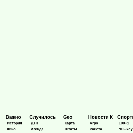
Важно
Случилось
Geo
Новости К
Спор
История
ДТП
Карта
Агро
100+1
Кино
Агенда
Штаты
Работа
:Ш - клу