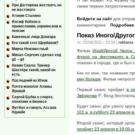
Я бы назвал эту музыку пр
Про Дегтярева жесткого, но
также термин патриотический
не жестокого
Агония Сталино
Войдите на сайт
для отправ
Иосиф Кобзон о
комментариев
Подробнее
православии, украинском и
пенсии
Показ Иного/Друго
Каменные лица Донецка
чт, 21/04/2011 - 23:19
|
reklama
Кто такой этот Щербаков?
Мирча Неизвестный
Фильм
Иной/Другой Челси:
Михал Сергеич сделал ход
фурор на фестивалях в С
g2 – g4
показан в городе, где и был с
Невио Скала: Тренер
Шахтёра такой, какой он
Как по мне, так название п
есть
ему больше
. Фильм непрост
Последний из Юзов
Почти монолог Алины
Первый сеанс пройдет
в п
Яровой
Звёздочка
. Вход бесплатн
Сергей Бубка о спорте,
политике и бизнесе
Будет сеанс для узкого круг
Футбол и смерть Ассана
101 а, в субботу 23 апреля в
Ндиайе
Второй сеанс, который орга
пройдет 23 апреля в 19:00 и