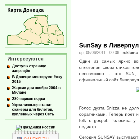
Карта Донецка
SunSay в Ливерпул
ср, 08/06/2011 - 00:08
|
reklama
Интересуются
Один из самых ярких во
Доступ к странице
сплетения своих стихов го
запрещён
невозможно - это SUN,
В Донецке монтируют ёлку
официальный сайт Ливерпул
2015
Жаркие дни ноября 2004 в
Милане
280 ящиков водки
Укрзализныця ставит
Голос дуэта 5nizza не дол
сканеры для билетов,
соратниками. Теперь поет и 
купленных через Сеть
folk c gospel. Голосина у
педиатр.
Сегодня SUNSAY выступают с