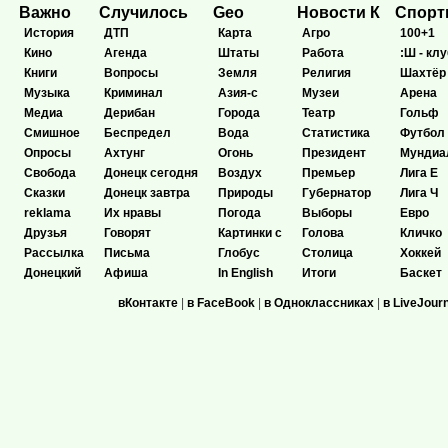
Важно
Случилось
Geo
Новости К
Спор
История
ДТП
Карта
Агро
100+1
Кино
Агенда
Штаты
Работа
:Ш - клу
Книги
Вопросы
Земля
Религия
Шахтёр
Музыка
Криминал
Азия-с
Музеи
Арена
Медиа
Дерибан
Города
Театр
Гольф
Смишное
Беспредел
Вода
Статистика
Футбол
Опросы
Ахтунг
Огонь
Президент
Мундиа
Свобода
Донецк сегодня
Воздух
Премьер
Лига Е
Сказки
Донецк завтра
Природы
Губернатор
Лига Ч
reklama
Их нравы
Погода
Выборы
Евро
Друзья
Говорят
Картинки с
Голова
Кличко
Рассылка
Письма
Глобус
Столица
Хоккей
Донецкий
Афиша
In English
Итоги
Баскет
вКонтакте
|
в FaceBook
|
в Одноклассниках
|
в LiveJour