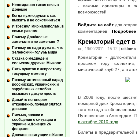
Неожиданно тихая ночь в
- важные ориентиры в по
Донецке
возможностей.
Когда нужно думать как
выжить и не оскотиниться
Войдите на сайт
для отправ
И треснул мир напополам, в
семье разлом
комментариев
Подробнее
Почему Донбасс не
Крематорий едет в
замечали и не замечают?
Почему не надо думать, что
пн, 19/09/2011 - 15:12
|
reklama
Зеленский - голубь мира
Крематорий - долгожители
Сказка о медведе и
сельском дурачке Мыколе
прошлом году коллектив
Пять пунктов к непростому
мистический клуб 27, а в эт
текущему моменту
Почему антивоенный парад
российских, украинских и
зарубежных селебов
вызывает дикую ярость
В 2008 году, после шестил
Давайте поговорим
номерной диск Крематория,
откровенно, почему злятся
дончане
того же года с обновленным
Письма, звонки и
Путешествие в Амстердам. П
сообщения о ситуации в
в октябре 2010 года
.
Украине и Донецке 26
февраля
Билеты в предварительной п
Дончане о ситуации в Киеве