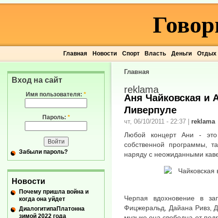
Говор
Главная
Новости
Спорт
Власть
Деньги
Отдых
Главная
Вход на сайт
reklama
Имя пользователя:
*
Аня Чайковская и А
Ливерпуле
Пароль:
*
чт, 06/10/2011 - 22:37
|
reklama
Любой концерт Ани - это
собственной программы, та
Забыли пароль?
наряду с неожиданными кав
Новости
Почему пришла война и
Черпая вдохновение в зап
когда она уйдет
Фицжеральд, Дайана Ривз, Д
ДиалогитипаПлатонна
зимой 2022 года
музыке она свободна от под