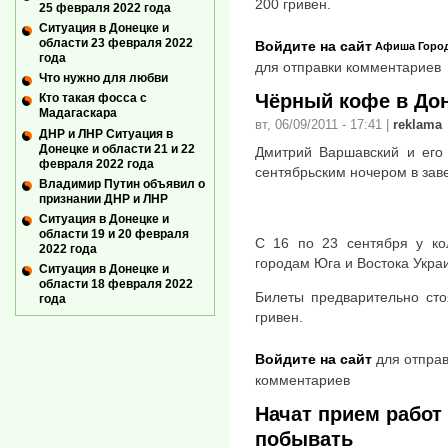
200 гривен.
25 февраля 2022 года
Ситуация в Донецке и
области 23 февраля 2022
Войдите на сайт
Афиша
Горо
года
для отправки комментариев
Что нужно для любви
Чёрный кофе в До
Кто такая фосса с
Мадагаскара
вт, 06/09/2011 - 17:41
|
reklama
ДНР и ЛНР Ситуация в
Донецке и области 21 и 22
Дмитрий Варшавский и его
февраля 2022 года
сентябрьским ночером в зав
Владимир Путин объявил о
признании ДНР и ЛНР
Ситуация в Донецке и
области 19 и 20 февраля
С 16 по 23 сентября у ко
2022 года
городам Юга и Востока Укра
Ситуация в Донецке и
области 18 февраля 2022
Билеты предварительно сто
года
гривен.
Войдите на сайт
для отправ
комментариев
Начат прием работ
побывать