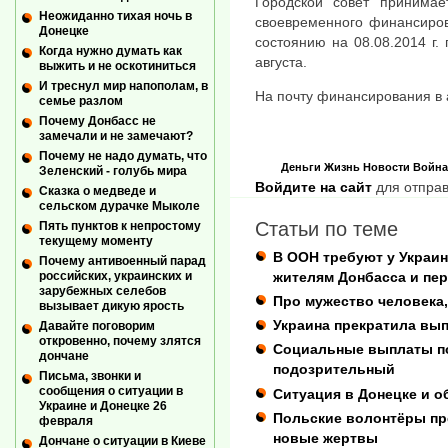
Городской совет принимае
Неожиданно тихая ночь в
своевременного финансиров
Донецке
состоянию на 08.08.2014 г.
Когда нужно думать как
августа.
выжить и не оскотиниться
И треснул мир напополам, в
На почту финансирования в 
семье разлом
Почему Донбасс не
замечали и не замечают?
Почему не надо думать, что
Деньги
Жизнь
Новости
Война
Зеленский - голубь мира
Войдите на сайт
для отправ
Сказка о медведе и
сельском дурачке Мыколе
Статьи по теме
Пять пунктов к непростому
текущему моменту
В ООН требуют у Украи
Почему антивоенный парад
жителям Донбасса и пе
российских, украинских и
зарубежных селебов
Про мужество человека,
вызывает дикую ярость
Украина прекратила вы
Давайте поговорим
откровенно, почему злятся
Социальные выплаты п
дончане
подозрительный
Письма, звонки и
сообщения о ситуации в
Ситуация в Донецке и о
Украине и Донецке 26
Польские волонтёры пр
февраля
новые жертвы
Дончане о ситуации в Киеве