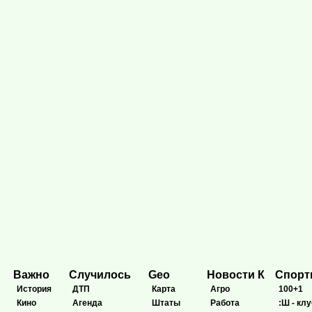
Важно
Случилось
Geo
Новости К
Спор
История
ДТП
Карта
Агро
100+1
Кино
Агенда
Штаты
Работа
:Ш - клу