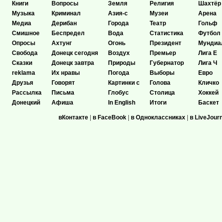
Книги
Вопросы
Земля
Религия
Шахтёр
Музыка
Криминал
Азия-с
Музеи
Арена
Медиа
Дерибан
Города
Театр
Гольф
Смишное
Беспредел
Вода
Статистика
Футбол
Опросы
Ахтунг
Огонь
Президент
Мундиа
Свобода
Донецк сегодня
Воздух
Премьер
Лига Е
Сказки
Донецк завтра
Природы
Губернатор
Лига Ч
reklama
Их нравы
Погода
Выборы
Евро
Друзья
Говорят
Картинки с
Голова
Кличко
Рассылка
Письма
Глобус
Столица
Хоккей
Донецкий
Афиша
In English
Итоги
Баскет
вКонтакте
|
в FaceBook
|
в Одноклассниках
|
в LiveJour