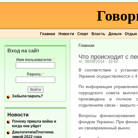
Говор
Главная
Новости
Спорт
Власть
Деньги
Отдых
Главная
Вход на сайт
Что происходит с п
Имя пользователя:
*
пт, 08/08/2014 - 19:42
В соответствии с устано
Пароль:
*
Украине осуществляются с 4
По информации управления 
горродского совета выпла
Забыли пароль?
произведена в полном 
отделениям связи - закрыто 
Новости
Вопросы финансирования 
Почему пришла война и
фондом Украины. При финан
когда она уйдет
их своевременный вынос.
ДиалогитипаПлатонна
зимой 2022 года