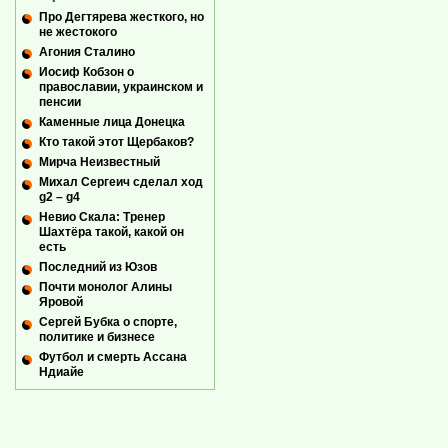
Про Дегтярева жесткого, но
не жестокого
Агония Сталино
Иосиф Кобзон о
православии, украинском и
пенсии
Каменные лица Донецка
Кто такой этот Щербаков?
Мирча Неизвестный
Михал Сергеич сделал ход
g2 – g4
Невио Скала: Тренер
Шахтёра такой, какой он
есть
Последний из Юзов
Почти монолог Алины
Яровой
Сергей Бубка о спорте,
политике и бизнесе
Футбол и смерть Ассана
Ндиайе