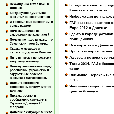
Неожиданно тихая ночь в
Городские власти пред
Донецке
Калининском районе
Когда нужно думать как
Информация дончанам, 
выжить и не оскотиниться
И треснул мир напополам, в
ГАИ рассказывает про 
семье разлом
Евро 2012 в Донецке
Почему Донбасс не
Где-то в городе устано
замечали и не замечают?
полицейских
Почему не надо думать, что
Зеленский - голубь мира
Все парковки в Донецке
Сказка о медведе и
Про транспорт и перевоз
сельском дурачке Мыколе
Адреса и номера беспл
Пять пунктов к непростому
текущему моменту
Такси 2014: ГАИ обеспо
Почему антивоенный парад
такси
российских, украинских и
зарубежных селебов
Внимание! Перекрытие 
вызывает дикую ярость
2013
Давайте поговорим
Чемпионат мира по легк
откровенно, почему злятся
дончане
центре Донецка
Письма, звонки и
сообщения о ситуации в
Украине и Донецке 26
февраля
Дончане о ситуации в Киеве