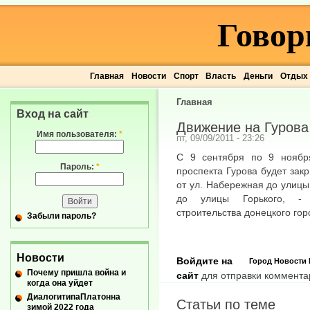
Говор
Главная
Новости
Спорт
Власть
Деньги
Отдых
Главная
Вход на сайт
Движение на Гурова
Имя пользователя:
*
пт, 09/09/2011 - 23:26
С 9 сентября по 9 ноября
Пароль:
*
проспекта Гурова будет зак
от ул. Набережная до улиц
до улицы Горького, - 
строительства донецкого гор
Забыли пароль?
Новости
Войдите на
Город
Новости
Почему пришла война и
сайт
для отправки коммента
когда она уйдет
ДиалогитипаПлатонна
Статьи по теме
зимой 2022 года