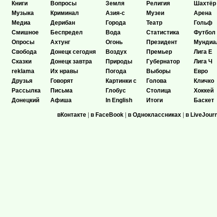
Книги
Вопросы
Земля
Религия
Шахтёр
Музыка
Криминал
Азия-с
Музеи
Арена
Медиа
Дерибан
Города
Театр
Гольф
Смишное
Беспредел
Вода
Статистика
Футбол
Опросы
Ахтунг
Огонь
Президент
Мундиа
Свобода
Донецк сегодня
Воздух
Премьер
Лига Е
Сказки
Донецк завтра
Природы
Губернатор
Лига Ч
reklama
Их нравы
Погода
Выборы
Евро
Друзья
Говорят
Картинки с
Голова
Кличко
Рассылка
Письма
Глобус
Столица
Хоккей
Донецкий
Афиша
In English
Итоги
Баскет
вКонтакте
|
в FaceBook
|
в Одноклассниках
|
в LiveJour