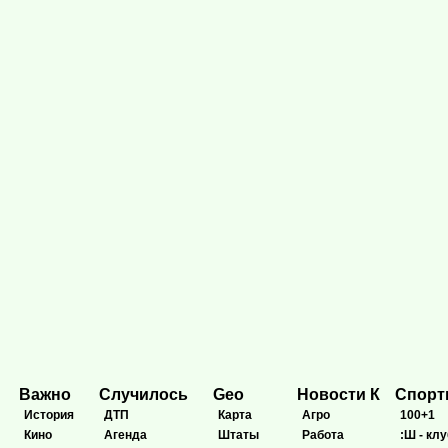
Важно
Случилось
Geo
Новости К
Спор
История
ДТП
Карта
Агро
100+1
Кино
Агенда
Штаты
Работа
:Ш - клу