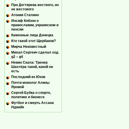
Про Дегтярева жесткого, но
не жестокого
Агония Сталино
Иосиф Кобзон о
православии, украинском и
пенсии
Каменные лица Донецка
Кто такой этот Щербаков?
Мирча Неизвестный
Михал Сергеич сделал ход
g2 – g4
Невио Скала: Тренер
Шахтёра такой, какой он
есть
Последний из Юзов
Почти монолог Алины
Яровой
Сергей Бубка о спорте,
политике и бизнесе
Футбол и смерть Ассана
Ндиайе