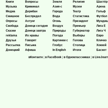
Книги
Вопросы
Земля
Религия
Шахтёр
Музыка
Криминал
Азия-с
Музеи
Арена
Медиа
Дерибан
Города
Театр
Гольф
Смишное
Беспредел
Вода
Статистика
Футбол
Опросы
Ахтунг
Огонь
Президент
Мундиа
Свобода
Донецк сегодня
Воздух
Премьер
Лига Е
Сказки
Донецк завтра
Природы
Губернатор
Лига Ч
reklama
Их нравы
Погода
Выборы
Евро
Друзья
Говорят
Картинки с
Голова
Кличко
Рассылка
Письма
Глобус
Столица
Хоккей
Донецкий
Афиша
In English
Итоги
Баскет
вКонтакте
|
в FaceBook
|
в Одноклассниках
|
в LiveJour