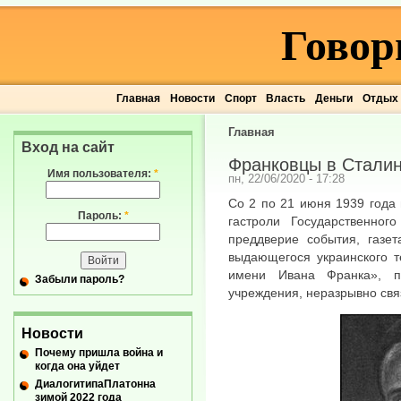
Говор
Главная
Новости
Спорт
Власть
Деньги
Отдых
Главная
Вход на сайт
Франковцы в Стали
Имя пользователя:
*
пн, 22/06/2020 - 17:28
Со 2 по 21 июня 1939 года
Пароль:
*
гастроли Государственно
преддверие события, газет
выдающегося украинского т
имени Ивана Франка», п
Забыли пароль?
учреждения, неразрывно свя
Новости
Почему пришла война и
когда она уйдет
ДиалогитипаПлатонна
зимой 2022 года