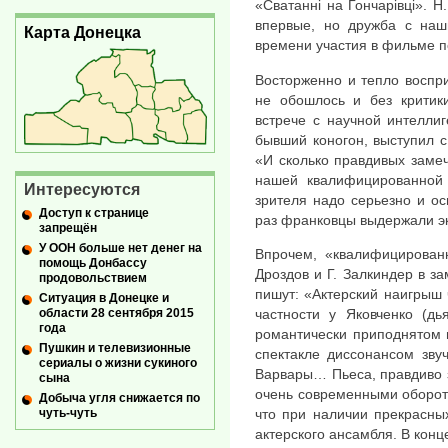
«Сватанні на Гончарівці». Н
впервые, но дружба с наш
Карта Донецка
времени участия в фильме п
Восторженно и тепло воспр
не обошлось и без критик
встрече с научной интеллиг
бывший коногон, выступил с
«И сколько правдивых заме
нашей квалифицированной 
Интересуются
зрителя надо серьезно и осн
Доступ к странице
раз франковцы выдержали эк
запрещён
У ООН больше нет денег на
Впрочем, «квалифицированн
помощь Донбассу
Дроздов и Г. Залкиндер в з
продовольствием
пишут: «Актерский наигрыш 
Ситуация в Донецке и
области 28 сентября 2015
частности у Яковченко (дь
года
романтически приподнятом и
Пушкин и телевизионные
спектакле диссонансом зву
сериалы о жизни сукиного
Варвары… Пьеса, правдиво 
сына
очень современными оборот
Добыча угля снижается по
чуть-чуть
что при наличии прекрасных
актерского ансамбля. В конц