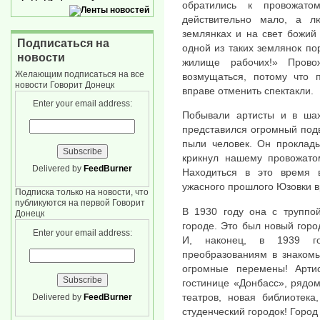
обратились к провожато
действительно мало, а л
землянках и на свет божий
Подписаться на
одной из таких землянок по
новости
жилище рабочих!» Прово
Желающим подписаться на все
возмущаться, потому что 
новости Говорит Донецк
вправе отменить спектакли.
Enter your email address:
Побывали артисты и в ша
представился огромный подв
пыли человек. Он проклады
крикнул нашему провожато
Delivered by
FeedBurner
Находиться в это время 
ужасного прошлого Юзовки вр
Подписка только на новости, что
публикуются на первой Говорит
В 1930 году она с труппо
Донецк
городе. Это был новый гор
Enter your email address:
И, наконец, в 1939 г
преобразованиям в знакомы
огромные перемены! Арти
гостинице «Донбасс», рядом
театров, новая библиотека
Delivered by
FeedBurner
студенческий городок! Город