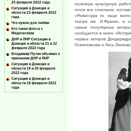
25 февраля 2022 года
полезную культурную работ
Ситуация в Донецке и
почти все спектакли, поста
области 23 февраля 2022
«Режиссура их чаще всег
года
театра им. И.Франко, в с
Что нужно для любви
самые популярные актеры
Кто такая фосса с
сообщается в книге «Истори
Мадагаскара
первых актеров Дондерждра
ДНР и ЛНР Ситуация в
Донецке и области 21 и 22
Осмяловская и Лесь Липковс
февраля 2022 года
Владимир Путин объявил о
признании ДНР и ЛНР
Ситуация в Донецке и
области 19 и 20 февраля
2022 года
Ситуация в Донецке и
области 18 февраля 2022
года