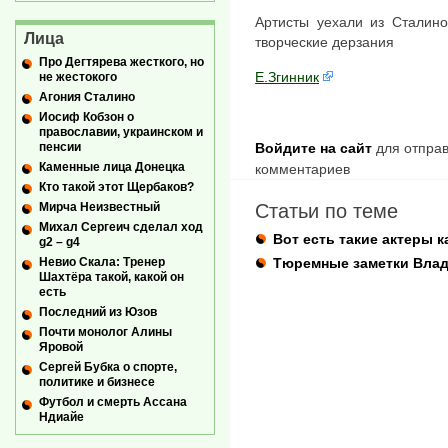
Артисты уехали из Сталин
Лица
творческие дерзания
Про Дегтярева жесткого, но
Е.Згинник
не жестокого
Агония Сталино
Иосиф Кобзон о
православии, украинском и
пенсии
Войдите на сайт
для отправ
Каменные лица Донецка
комментариев
Кто такой этот Щербаков?
Мирча Неизвестный
Статьи по теме
Михал Сергеич сделал ход
Вот есть такие актеры 
g2 – g4
Невио Скала: Тренер
Тюремные заметки Вла
Шахтёра такой, какой он
есть
Последний из Юзов
Почти монолог Алины
Яровой
Сергей Бубка о спорте,
политике и бизнесе
Футбол и смерть Ассана
Ндиайе