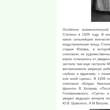
Особенно знаменательно
Сталино в 1939 году. В кн
какое сильнейшее впечатле
индустриальная мощь Стали
старая Юзовка, в которо
спектакли, их художественны
корне отличалось от увиденн
застали там еще гастроли М
воспринимали ажурную рабо
глубоко и вдумчиво, с пон
или иной сцены». В 1939 г
спектакли «Богдан Хмельн
фронта» В. Катаева, «Посл
Голованивского, «Суета» и
увидел ведущих актеров те
Ю.В. Шумского, А.М.Ватулю, 