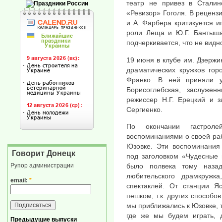
театр не привез в Сталин
«Ревизор» Гоголя. В реценз
и А. Фарбера критикуется и
роли Леща и Ю.Г. Бантыша
подчеркивается, что не видн
19 июня в клубе им. Дзержи
драматических кружков гор
Франко. В ней приняли у
Борисоглебская, заслужен
режиссер Н.Г. Ерецкий и з
Сергиенко.
По окончании гастроле
воспоминаниями о своей раб
Юзовке. Эти воспоминания 
Говорит Донецк
под заголовком «Чудесные 
было полвека тому назад
Рупор администрации
любительского драмкружк
email:
*
спектаклей. От станции Я
пешком, т.к. других способо
мы приближались к Юзовке, 
где же мы будем играть, 
Предыдущие выпуски