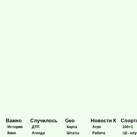
Важно
Случилось
Geo
Новости К
Спор
История
ДТП
Карта
Агро
100+1
Кино
Агенда
Штаты
Работа
:Ш - клу