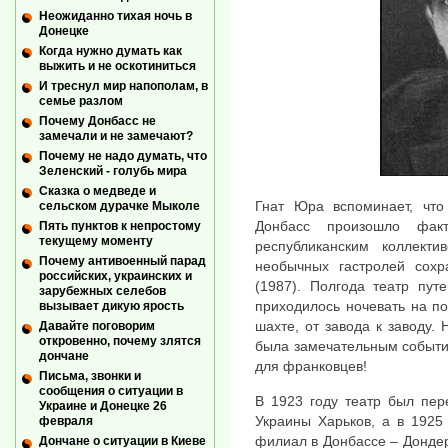
Неожиданно тихая ночь в
Донецке
Когда нужно думать как
выжить и не оскотиниться
И треснул мир напополам, в
семье разлом
Почему Донбасс не
замечали и не замечают?
Почему не надо думать, что
Зеленский - голубь мира
Сказка о медведе и
Гнат Юра вспоминает, что
сельском дурачке Мыколе
Донбасс произошло факт
Пять пунктов к непростому
текущему моменту
республиканским коллект
Почему антивоенный парад
необычных гастролей сох
российских, украинских и
(1987). Полгода театр пут
зарубежных селебов
приходилось ночевать на по
вызывает дикую ярость
шахте, от завода к заводу. 
Давайте поговорим
откровенно, почему злятся
была замечательным событи
дончане
для франковцев!
Письма, звонки и
сообщения о ситуации в
В 1923 году театр был пер
Украине и Донецке 26
Украины Харьков, а в 1925
февраля
филиал в Донбассе – Донде
Дончане о ситуации в Киеве