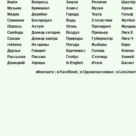
Книги
Вопросы
Земля
Религия
Шахтёр
Музыка
Криминал
Азия-с
Музеи
Арена
Медиа
Дерибан
Города
Театр
Гольф
Смишное
Беспредел
Вода
Статистика
Футбол
Опросы
Ахтунг
Огонь
Президент
Мундиа
Свобода
Донецк сегодня
Воздух
Премьер
Лига Е
Сказки
Донецк завтра
Природы
Губернатор
Лига Ч
reklama
Их нравы
Погода
Выборы
Евро
Друзья
Говорят
Картинки с
Голова
Кличко
Рассылка
Письма
Глобус
Столица
Хоккей
Донецкий
Афиша
In English
Итоги
Баскет
вКонтакте
|
в FaceBook
|
в Одноклассниках
|
в LiveJour