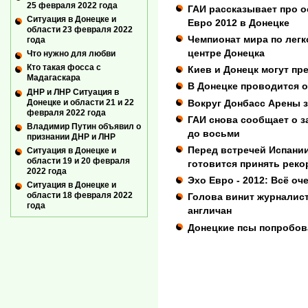
25 февраля 2022 года
ГАИ рассказывает про 
Ситуация в Донецке и
Евро 2012 в Донецке
области 23 февраля 2022
Чемпионат мира по легк
года
центре Донецка
Что нужно для любви
Кто такая фосса с
Киев и Донецк могут пр
Мадагаскара
В Донецке проводится о
ДНР и ЛНР Ситуация в
Донецке и области 21 и 22
Вокруг Донбасс Арены 
февраля 2022 года
ГАИ снова сообщает о з
Владимир Путин объявил о
до восьми
признании ДНР и ЛНР
Перед встречей Испани
Ситуация в Донецке и
области 19 и 20 февраля
готовится принять реко
2022 года
Эхо Евро - 2012: Всё оч
Ситуация в Донецке и
области 18 февраля 2022
Голова винит журналист
года
англичан
Донецкие псы попробов