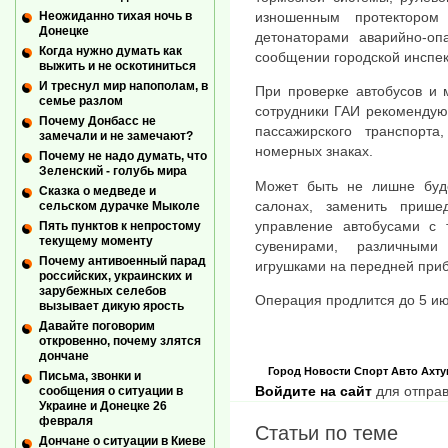
Неожиданно тихая ночь в
изношенным протекторо
Донецке
детонаторами аварийно-опа
Когда нужно думать как
сообщении городской инспек
выжить и не оскотиниться
И треснул мир напополам, в
При проверке автобусов и 
семье разлом
сотрудники ГАИ рекомендую
Почему Донбасс не
пассажирского транспорта
замечали и не замечают?
номерных знаках.
Почему не надо думать, что
Зеленский - голубь мира
Может быть не лишне буде
Сказка о медведе и
салонах, заменить прише
сельском дурачке Мыколе
управление автобусами с 
Пять пунктов к непростому
текущему моменту
сувенирами, различным
Почему антивоенный парад
игрушками на передней приб
российских, украинских и
зарубежных селебов
Операция продлится до 5 ию
вызывает дикую ярость
Давайте поговорим
откровенно, почему злятся
дончане
Город
Новости
Спорт
Авто
Ахту
Письма, звонки и
Войдите на сайт
для отправ
сообщения о ситуации в
Украине и Донецке 26
февраля
Статьи по теме
Дончане о ситуации в Киеве