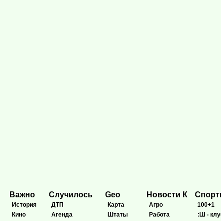
Важно
Случилось
Geo
Новости К
Спор
История
ДТП
Карта
Агро
100+1
Кино
Агенда
Штаты
Работа
:Ш - клу