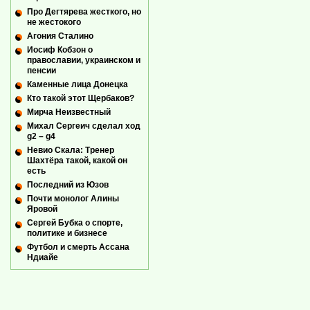
Про Дегтярева жесткого, но
не жестокого
Агония Сталино
Иосиф Кобзон о
православии, украинском и
пенсии
Каменные лица Донецка
Кто такой этот Щербаков?
Мирча Неизвестный
Михал Сергеич сделал ход
g2 – g4
Невио Скала: Тренер
Шахтёра такой, какой он
есть
Последний из Юзов
Почти монолог Алины
Яровой
Сергей Бубка о спорте,
политике и бизнесе
Футбол и смерть Ассана
Ндиайе