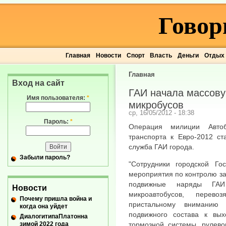
Говор
Главная
Новости
Спорт
Власть
Деньги
Отдых
Главная
Вход на сайт
ГАИ начала массову
Имя пользователя:
*
микробусов
ср, 16/05/2012 - 18:38
Пароль:
*
Операция милиции Автоб
транспорта к Евро-2012 ст
служба ГАИ города.
Забыли пароль?
"Сотрудники городской Го
мероприятия по контролю з
подвижные наряды ГАИ
Новости
микроавтобусов, пере
Почему пришла война и
пристальному вниманию п
когда она уйдет
подвижного состава к вых
ДиалогитипаПлатонна
зимой 2022 года
тормозной системы, рулево