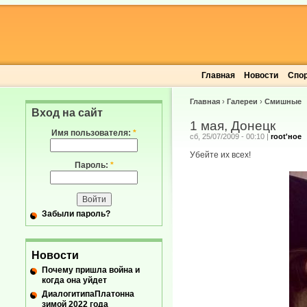
Главная
Новости
Спо
Главная
›
Галереи
›
Смишные
Вход на сайт
1 мая, Донецк
Имя пользователя:
*
сб, 25/07/2009 - 00:10
|
root'ное
Убейте их всех!
Пароль:
*
Забыли пароль?
Новости
Почему пришла война и
когда она уйдет
ДиалогитипаПлатонна
зимой 2022 года