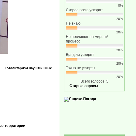
0%
Скорее всего ускорят
20%
Не знаю
20%
Не повлияют на мирный
процесс
20%
Вряд ли ускорят
20%
Точно не ускорят
Тоталитаризм нау
Смишные
20%
Всего голосов: 5
Старые опросы
ые территории