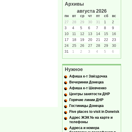
Архивы
августа 2026
пн
вт
ср
чт
пт
сб
вс
27
28
29
30
31
1
2
3
4
5
6
7
8
9
10
11
12
13
14
15
16
17
18
19
20
21
22
23
24
25
26
27
28
29
30
31
1
2
3
4
5
6
Нужное
Афиша к-т Звёздочка
Вечеринки Донецка
Афиша к-т Шевченко
Центры занятости ДНР
Горячие линии ДНР
Гостиницы Донецка
Five places to visit in Donetsk
Адрес ЖЭК № на карте и
телефоны
Адреса и номера