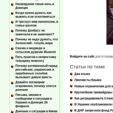
Неожиданно тихая ночь в
Донецке
Когда нужно думать как
выжить и не оскотиниться
И треснул мир напополам, в
семье разлом
Почему Донбасс не
замечали и не замечают?
Почему не надо думать, что
Зеленский - голубь мира
Сказка о медведе и
сельском дурачке Мыколе
Войдите на сайт
для отправк
Пять пунктов к непростому
текущему моменту
Почему антивоенный парад
Статьи по теме
российских, украинских и
зарубежных селебов
Два языка
вызывает дикую ярость
Лингивсты Крыма
Давайте поговорим
откровенно, почему злятся
Новые ограничения для 
дончане
Крупнейшие провайдеры У
Письма, звонки и
Как деградировала Слав
сообщения о ситуации в
Украине и Донецке 26
В Украине опубликовали
февраля
В ДНР запретили фонд Р
Дончане о ситуации в Киеве