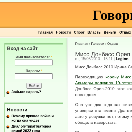
Говор
Главная
Новости
Спорт
Власть
Деньги
Отдых
Главная
›
Галереи
›
Отдых
Вход на сайт
Мисс Донбасс Open
Имя пользователя:
*
вт, 15/06/2010 - 15:11
|
Legion
Мисс Донбасс 2010 Ирина Севе
Пароль:
*
Переходящую
корону Мисс
Альмеры получила 19-летн
Донбасс Open-2010 этот ко
Забыли пароль?
последним.
Она уже два года как живе
Новости
университета имени Драгом
Почему пришла война и
авто у девушки нет, потому 
когда она уйдет
обещала наверстать.
ДиалогитипаПлатонна
зимой 2022 года