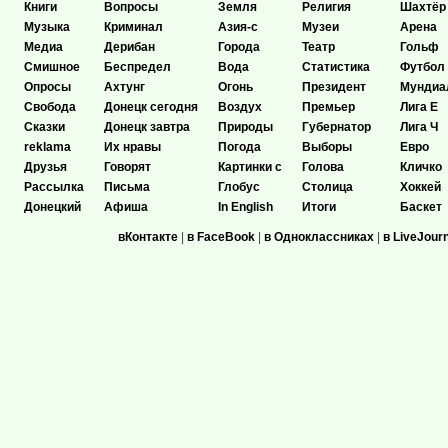
Книги
Вопросы
Земля
Религия
Шахтёр
Музыка
Криминал
Азия-с
Музеи
Арена
Медиа
Дерибан
Города
Театр
Гольф
Смишное
Беспредел
Вода
Статистика
Футбол
Опросы
Ахтунг
Огонь
Президент
Мундиа
Свобода
Донецк сегодня
Воздух
Премьер
Лига Е
Сказки
Донецк завтра
Природы
Губернатор
Лига Ч
reklama
Их нравы
Погода
Выборы
Евро
Друзья
Говорят
Картинки с
Голова
Кличко
Рассылка
Письма
Глобус
Столица
Хоккей
Донецкий
Афиша
In English
Итоги
Баскет
вКонтакте
|
в FaceBook
|
в Одноклассниках
|
в LiveJour