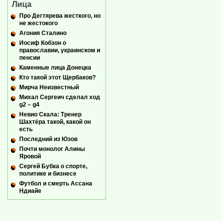
Лица
Про Дегтярева жесткого, но
не жестокого
Агония Сталино
Иосиф Кобзон о
православии, украинском и
пенсии
Каменные лица Донецка
Кто такой этот Щербаков?
Мирча Неизвестный
Михал Сергеич сделал ход
g2 – g4
Невио Скала: Тренер
Шахтёра такой, какой он
есть
Последний из Юзов
Почти монолог Алины
Яровой
Сергей Бубка о спорте,
политике и бизнесе
Футбол и смерть Ассана
Ндиайе