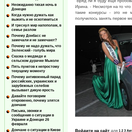
"Вряд ли я буду еще пробова
Неожиданно тихая ночь в
Ирина. - Несмотря на то что
Донецке
такие конкурсы - это не
Когда нужно думать как
получилось занять первое ме
выжить и не оскотиниться
И треснул мир напополам, в
семье разлом
Почему Донбасс не
замечали и не замечают?
Почему не надо думать, что
Зеленский - голубь мира
Сказка о медведе и
сельском дурачке Мыколе
Пять пунктов к непростому
текущему моменту
Почему антивоенный парад
российских, украинских и
зарубежных селебов
вызывает дикую ярость
Давайте поговорим
откровенно, почему злятся
дончане
Письма, звонки и
сообщения о ситуации в
Украине и Донецке 26
февраля
Дончане о ситуации в Киеве
Войдите на сайт
для
1 2 3
Ав