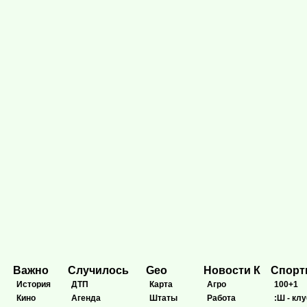
Важно
Случилось
Geo
Новости К
Спор
История
ДТП
Карта
Агро
100+1
Кино
Агенда
Штаты
Работа
:Ш - клу