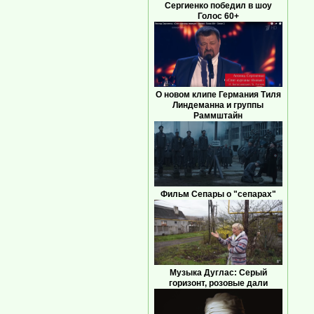
Сергиенко победил в шоу
Голос 60+
О новом клипе Германия Тиля
Линдеманна и группы
Раммштайн
Фильм Сепары о "сепарах"
Музыка Дуглас: Серый
горизонт, розовые дали