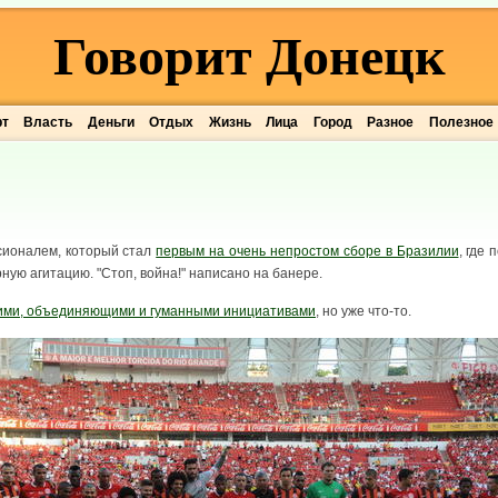
Говорит Донецк
рт
Власть
Деньги
Отдых
Жизнь
Лица
Город
Разное
Полезное
сионалем, который стал
первым на очень непростом сборе в Бразилии
, где
ную агитацию. "Стоп, война!" написано на банере.
скими, объединяющими и гуманными инициативами
, но уже что-то.