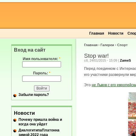
Главная
Новости
Спо
Главная
›
Галереи
›
Спорт
Вход на сайт
Stop war!
Имя пользователя:
*
сб, 24/01/2015 - 15:09
|
ZameS
Перед поединком с Интерна
Пароль:
*
его участники развернули мир
Это
не Львов с его европей
Забыли пароль?
Новости
Почему пришла война и
когда она уйдет
ДиалогитипаПлатонна
зимой 2022 года