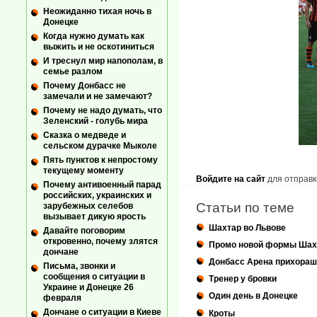
Неожиданно тихая ночь в
Донецке
Когда нужно думать как
выжить и не оскотиниться
И треснул мир напополам, в
семье разлом
Почему Донбасс не
замечали и не замечают?
Почему не надо думать, что
Зеленский - голубь мира
Сказка о медведе и
сельском дурачке Мыколе
Пять пунктов к непростому
текущему моменту
Войдите на сайт
для отправк
Почему антивоенный парад
российских, украинских и
Статьи по теме
зарубежных селебов
вызывает дикую ярость
Шахтар во Львове
Давайте поговорим
откровенно, почему злятся
Промо новой формы Шах
дончане
Донбасс Арена прихораш
Письма, звонки и
сообщения о ситуации в
Тренер у бровки
Украине и Донецке 26
Один день в Донецке
февраля
Дончане о ситуации в Киеве
Кроты