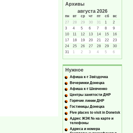
Архивы
августа 2026
пн
вт
ср
чт
пт
сб
вс
27
28
29
30
31
1
2
3
4
5
6
7
8
9
10
11
12
13
14
15
16
17
18
19
20
21
22
23
24
25
26
27
28
29
30
31
1
2
3
4
5
6
Нужное
Афиша к-т Звёздочка
Вечеринки Донецка
Афиша к-т Шевченко
Центры занятости ДНР
Горячие линии ДНР
Гостиницы Донецка
Five places to visit in Donetsk
Адрес ЖЭК № на карте и
телефоны
Адреса и номера