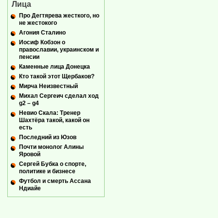
Лица
Про Дегтярева жесткого, но
не жестокого
Агония Сталино
Иосиф Кобзон о
православии, украинском и
пенсии
Каменные лица Донецка
Кто такой этот Щербаков?
Мирча Неизвестный
Михал Сергеич сделал ход
g2 – g4
Невио Скала: Тренер
Шахтёра такой, какой он
есть
Последний из Юзов
Почти монолог Алины
Яровой
Сергей Бубка о спорте,
политике и бизнесе
Футбол и смерть Ассана
Ндиайе