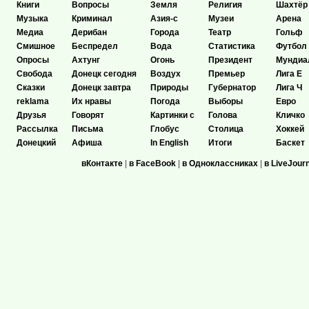
Книги
Вопросы
Земля
Религия
Шахтёр
Музыка
Криминал
Азия-с
Музеи
Арена
Медиа
Дерибан
Города
Театр
Гольф
Смишное
Беспредел
Вода
Статистика
Футбол
Опросы
Ахтунг
Огонь
Президент
Мундиа
Свобода
Донецк сегодня
Воздух
Премьер
Лига Е
Сказки
Донецк завтра
Природы
Губернатор
Лига Ч
reklama
Их нравы
Погода
Выборы
Евро
Друзья
Говорят
Картинки с
Голова
Кличко
Рассылка
Письма
Глобус
Столица
Хоккей
Донецкий
Афиша
In English
Итоги
Баскет
вКонтакте
|
в FaceBook
|
в Одноклассниках
|
в LiveJour