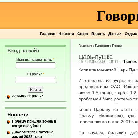
Говор
Главная
Новости
Спорт
Власть
Деньги
Отдых
Главная
›
Галереи
›
Город
Вход на сайт
Царь-пушка
Имя пользователя:
*
сб, 08/08/2009 - 18:11
|
Thames
Копия знаменитой Царь Пушк
Пароль:
*
Изготовлена из чугуна по 
предприятием ОАО "Ижсталь
около 1,5 тонны, ядро - 1,2
Забыли пароль?
проблемой была доставка тя
Копия Царь-пушки стала 
Новости
Пальму Мерцалова), где
Почему пришла война и
горисполкома в мае 2001 год
когда она уйдет
ДиалогитипаПлатонна
По слухам, большие деб
зимой 2022 года