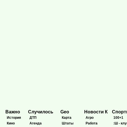
Важно
Случилось
Geo
Новости К
Спор
История
ДТП
Карта
Агро
100+1
Кино
Агенда
Штаты
Работа
:Ш - клу