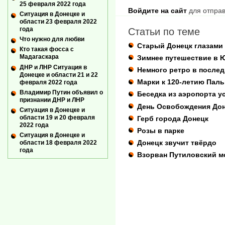
25 февраля 2022 года
Войдите на сайт
для отправ
Ситуация в Донецке и
области 23 февраля 2022
года
Статьи по теме
Что нужно для любви
Старый Донецк глазам
Кто такая фосса с
Мадагаскара
Зимнее путешествие в 
ДНР и ЛНР Ситуация в
Немного ретро в послед
Донецке и области 21 и 22
Марки к 120-летию Пал
февраля 2022 года
Владимир Путин объявил о
Беседка из аэропорта у
признании ДНР и ЛНР
День Освобождения До
Ситуация в Донецке и
области 19 и 20 февраля
Герб города Донецк
2022 года
Розы в парке
Ситуация в Донецке и
Донецк звучит твёрдо
области 18 февраля 2022
года
Взорван Путиловский м