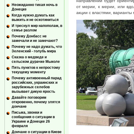
направлении будет ориентир
Неожиданно тихая ночь в
от мерии, к мерии, или вдо
Донецке
акции с властями, варианты
Когда нужно думать как
выжить и не оскотиниться
И треснул мир напополам, в
семье разлом
Почему Донбасс не
замечали и не замечают?
Почему не надо думать, что
Зеленский - голубь мира
Сказка о медведе и
сельском дурачке Мыколе
Пять пунктов к непростому
текущему моменту
Почему антивоенный парад
российских, украинских и
зарубежных селебов
вызывает дикую ярость
Давайте поговорим
откровенно, почему злятся
дончане
Письма, звонки и
сообщения о ситуации в
Украине и Донецке 26
февраля
Дончане о ситуации в Киеве