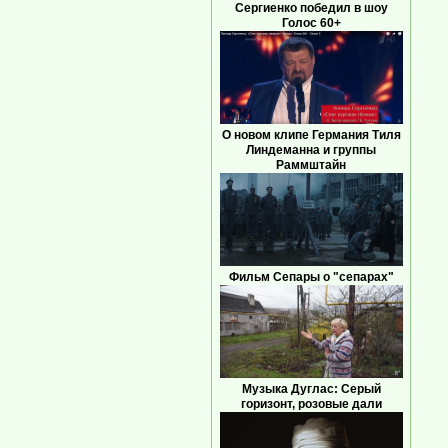
Сергиенко победил в шоу
Голос 60+
О новом клипе Германия Тиля
Линдеманна и группы
Раммштайн
Фильм Сепары о "сепарах"
Музыка Дуглас: Серый
горизонт, розовые дали