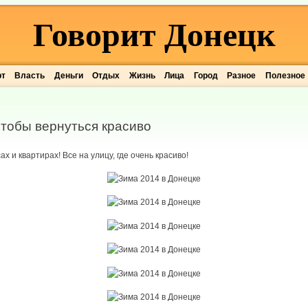
Говорит Донецк
рт
Власть
Деньги
Отдых
Жизнь
Лица
Город
Разное
Полезное
чтобы вернуться красиво
х и квартирах! Все на улицу, где очень красиво!