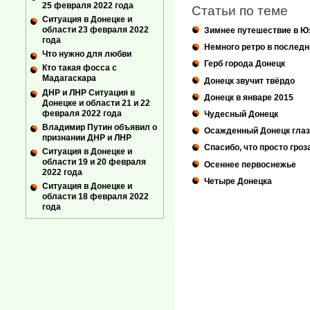
25 февраля 2022 года
Статьи по теме
Ситуация в Донецке и
области 23 февраля 2022
Зимнее путешествие в Ю
года
Немного ретро в последн
Что нужно для любви
Герб города Донецк
Кто такая фосса с
Мадагаскара
Донецк звучит твёрдо
ДНР и ЛНР Ситуация в
Донецк в январе 2015
Донецке и области 21 и 22
февраля 2022 года
Чудесный Донецк
Владимир Путин объявил о
Осажденный Донецк глаз
признании ДНР и ЛНР
Спасибо, что просто гроз
Ситуация в Донецке и
области 19 и 20 февраля
Осеннее первоснежье
2022 года
Четыре Донецка
Ситуация в Донецке и
области 18 февраля 2022
года