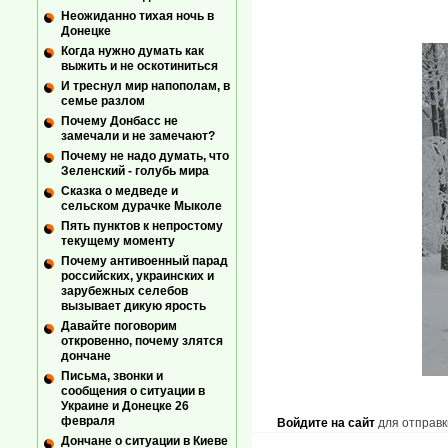
Неожиданно тихая ночь в
Донецке
Когда нужно думать как
выжить и не оскотиниться
И треснул мир напополам, в
семье разлом
Почему Донбасс не
замечали и не замечают?
Почему не надо думать, что
Зеленский - голубь мира
Сказка о медведе и
сельском дурачке Мыколе
Пять пунктов к непростому
текущему моменту
Почему антивоенный парад
российских, украинских и
зарубежных селебов
вызывает дикую ярость
Давайте поговорим
откровенно, почему злятся
дончане
Письма, звонки и
сообщения о ситуации в
Украине и Донецке 26
февраля
Войдите на сайт
для отправк
Дончане о ситуации в Киеве