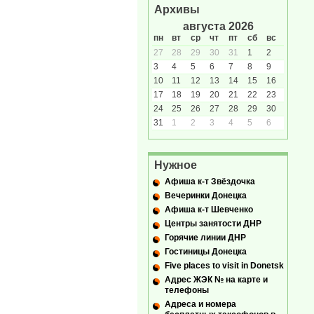
Архивы
августа 2026
пн
вт
ср
чт
пт
сб
вс
27
28
29
30
31
1
2
3
4
5
6
7
8
9
10
11
12
13
14
15
16
17
18
19
20
21
22
23
24
25
26
27
28
29
30
31
1
2
3
4
5
6
Нужное
Афиша к-т Звёздочка
Вечеринки Донецка
Афиша к-т Шевченко
Центры занятости ДНР
Горячие линии ДНР
Гостиницы Донецка
Five places to visit in Donetsk
Адрес ЖЭК № на карте и
телефоны
Адреса и номера