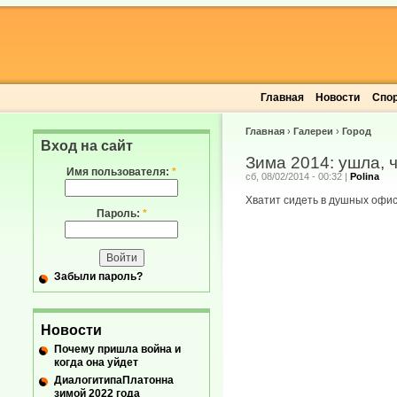
Главная
Новости
Спо
Главная
›
Галереи
›
Город
Вход на сайт
Зима 2014: ушла, 
Имя пользователя:
*
сб, 08/02/2014 - 00:32
|
Polina
Хватит сидеть в душных офиса
Пароль:
*
Забыли пароль?
Новости
Почему пришла война и
когда она уйдет
ДиалогитипаПлатонна
зимой 2022 года