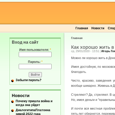
Главная
Новости
Спо
Главная
Вход на сайт
Как хорошо жить в
Имя пользователя:
*
ср, 29/01/2020 - 13:51
|
Игорь Го
Можно ли хорошо жить в Доне
Пароль:
*
Имея достойную, по московск
благодать.
Забыли пароль?
Чисто, красиво, заведения 
вообще шикарно. Живешь в До
Стреляют? Да, стреляют. В ц
Новости
Но, имея деньги и "правильны
Почему пришла война и
когда она уйдет
И почти вся местная проблем
ДиалогитипаПлатонна
пять лет обернется, пережива
зимой 2022 года