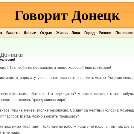
Говорит Донецк
рт
Власть
Деньги
Отдых
Жизнь
Лица
Город
Разное
Полезное
 Донецке
мольский
цке? Так, чтобы не нормально, а прямо хорошо? Еще как можно!
им меркам, зарплату, у нас просто замечательно жить можно. Устраиваешься
увеселительные работают. Что еще нужно? А ежели паспорт какого-нибудь
нецке, оставаясь "гражданином мира".
ентре, тем не менее, вполне безопасно. Сойдет за местный колорит. Коменд
й" паспорт, всегда можно выехать "подышать".
атика мимо тебя идет. Пристойную работу искать не надо, о том, как все з
ть не надо.