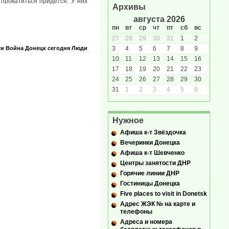
 прокатиться придется. У них
Архивы
августа 2026
пн
вт
ср
чт
пт
сб
вс
27
28
29
30
31
1
2
ти
Война
Донецк сегодня
Люди
3
4
5
6
7
8
9
10
11
12
13
14
15
16
17
18
19
20
21
22
23
24
25
26
27
28
29
30
31
1
2
3
4
5
6
Нужное
Афиша к-т Звёздочка
Вечеринки Донецка
Афиша к-т Шевченко
Центры занятости ДНР
Горячие линии ДНР
Гостиницы Донецка
Five places to visit in Donetsk
Адрес ЖЭК № на карте и
телефоны
Адреса и номера