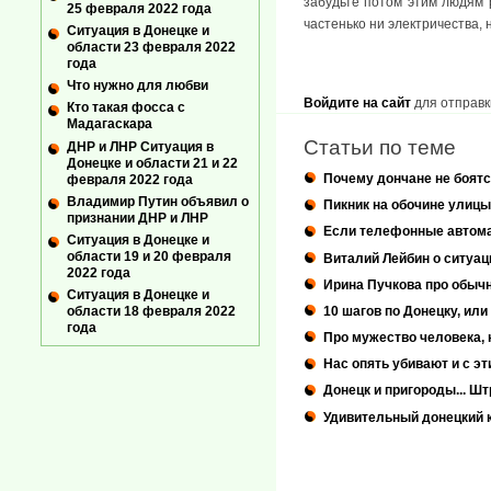
забудьте потом этим людям р
25 февраля 2022 года
частенько ни электричества, 
Ситуация в Донецке и
области 23 февраля 2022
года
Что нужно для любви
Войдите на сайт
для отправк
Кто такая фосса с
Мадагаскара
Статьи по теме
ДНР и ЛНР Ситуация в
Донецке и области 21 и 22
Почему дончане не боят
февраля 2022 года
Владимир Путин объявил о
Пикник на обочине улицы
признании ДНР и ЛНР
Если телефонные автомат
Ситуация в Донецке и
области 19 и 20 февраля
Виталий Лейбин о ситуац
2022 года
Ирина Пучкова про обыч
Ситуация в Донецке и
области 18 февраля 2022
10 шагов по Донецку, ил
года
Про мужество человека, 
Нас опять убивают и с э
Донецк и пригороды... Шт
Удивительный донецкий 