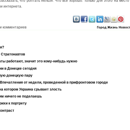
ассказать, что роптать нельзя. Что все хорошо. Только для этого на место
ни интернета.
и комментариев
Город
Жизнь
Новос
ся?
 Стратонавтов
ы работают, значит это кому-нибудь нужно
ии в Донецке сегодня
ную донецкую пару
и Впечатления от недели, проведенной в прифронтовом городе
на котором Украина срывает злость
тим ничего не поделаешь
рихи к портрету
контраст