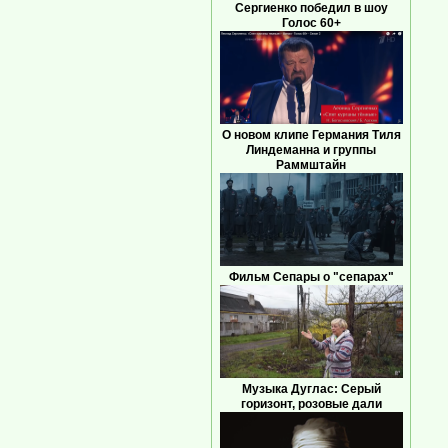
Сергиенко победил в шоу
Голос 60+
О новом клипе Германия Тиля
Линдеманна и группы
Раммштайн
Фильм Сепары о "сепарах"
Музыка Дуглас: Серый
горизонт, розовые дали