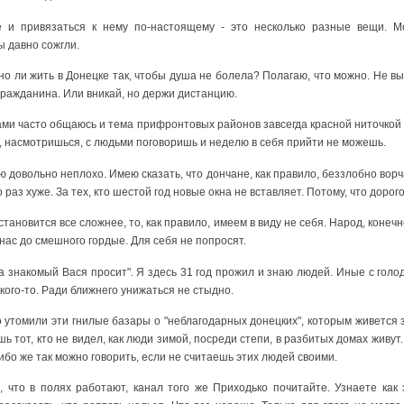
е и привязаться к нему по-настоящему - это несколько разные вещи. М
ы давно сожгли.
но ли жить в Донецке так, чтобы душа не болела? Полагаю, что можно. Не в
гражданина. Или вникай, но держи дистанцию.
ми часто общаюсь и тема прифронтовых районов завсегда красной ниточкой 
, насмотришься, с людьми поговоришь и неделю в себя прийти не можешь.
 довольно неплохо. Имею сказать, что дончане, как правило, беззлобно ворча
сто раз хуже. За тех, кто шестой год новые окна не вставляет. Потому, что доро
становится все сложнее, то, как правило, имеем в виду не себя. Народ, конечн
нас до смешного гордые. Для себя не попросят.
"а знакомый Вася просит". Я здесь 31 год прожил и знаю людей. Иные с голод
 кого-то. Ради ближнего унижаться не стыдно.
что утомили эти гнилые базары о "неблагодарных донецких", которым живется 
ь тот, кто не видел, как люди зимой, посреди степи, в разбитых домах живут
ибо же так можно говорить, если не считаешь этих людей своими.
 что в полях работают, канал того же Приходько почитайте. Узнаете как 