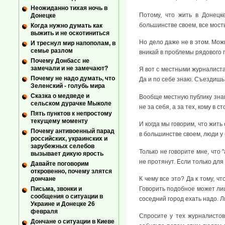
Неожиданно тихая ночь в
Потому, что жить в Донецк
Донецке
большинстве своем, все мост
Когда нужно думать как
выжить и не оскотиниться
Но дело даже не в этом. Мож
И треснул мир напополам, в
семье разлом
вникай в проблемы рядового 
Почему Донбасс не
замечали и не замечают?
Я вот с местными журналиста
Почему не надо думать, что
Да и по себе знаю. Съездишь
Зеленский - голубь мира
Сказка о медведе и
Вообще местную публику знаю
сельском дурачке Мыколе
не за себя, а за тех, кому в 
Пять пунктов к непростому
текущему моменту
И когда мы говорим, что жить 
Почему антивоенный парад
в большинстве своем, люди у 
российских, украинских и
зарубежных селебов
Только не говорите мне, что 
вызывает дикую ярость
не протянут. Если только для
Давайте поговорим
откровенно, почему злятся
К чему все это? Да к тому, 
дончане
Говорить подобное может лиш
Письма, звонки и
сообщения о ситуации в
соседний город ехать надо. Л
Украине и Донецке 26
февраля
Спросите у тех журналистов,
Дончане о ситуации в Киеве