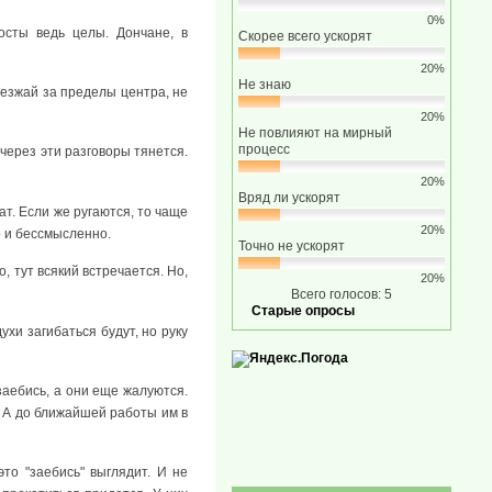
0%
осты ведь целы. Дончане, в
Скорее всего ускорят
20%
Не знаю
ыезжай за пределы центра, не
20%
Не повлияют на мирный
процесс
через эти разговоры тянется.
20%
Вряд ли ускорят
т. Если же ругаются, то чаще
20%
го и бессмысленно.
Точно не ускорят
о, тут всякий встречается. Но,
20%
Всего голосов: 5
Старые опросы
ухи загибаться будут, но руку
заебись, а они еще жалуются.
. А до ближайшей работы им в
это "заебись" выглядит. И не